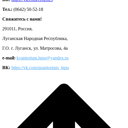
Тел.:
(0642) 50-52-18
Свяжитесь с нами!
291011, Россия,
Луганская Народная Республика,
Г.О. г. Луганск, ул. Матросова, 4а
e-mail:
kvantorium.lgpu@yandex.ru
ВК:
https://vk.com/quantorium_lgpu