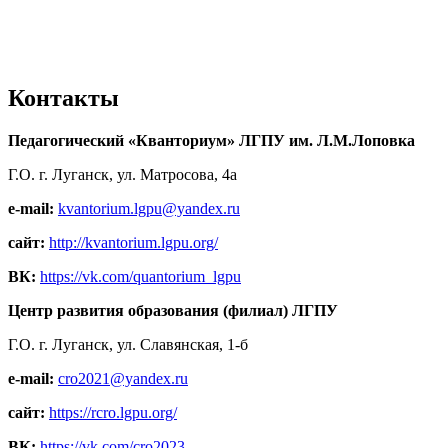
Контакты
Педагогический «Кванториум» ЛГПУ им. Л.М.Лоповка
Г.О. г. Луганск, ул. Матросова, 4а
e-mail:
kvantorium.lgpu@yandex.ru
сайт:
http://kvantorium.lgpu.org/
ВК:
https://vk.com/quantorium_lgpu
Центр развития образования (филиал) ЛГПУ
Г.О. г. Луганск, ул. Славянская, 1-б
e-mail:
cro2021@yandex.ru
сайт:
https://rcro.lgpu.org/
ВК:
https://vk.com/cro2023