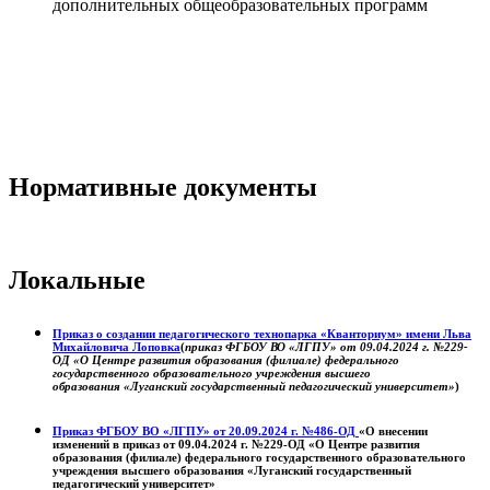
дополнительных общеобразовательных программ
Нормативные документы
Локальные
Приказ о создании педагогического технопарка «Кванториум» имени Льва
Михайловича Лоповка
(
приказ ФГБОУ ВО «ЛГПУ» от 09.04.2024 г. №229-
ОД «О Центре развития образования (филиале) федерального
государственного образовательного учреждения высшего
образования «Луганский государственный педагогический университет»
)
Приказ ФГБОУ ВО «ЛГПУ» от 20.09.2024 г. №486-ОД
«О внесении
изменений в приказ от 09.04.2024 г. №229-ОД «О Центре развития
образования (филиале) федерального государственного образовательного
учреждения высшего образования «Луганский государственный
педагогический университет»