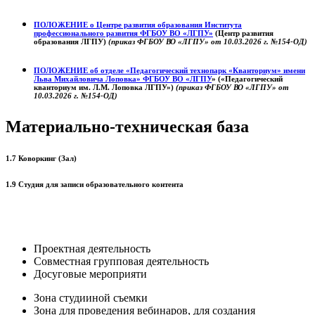
ПОЛОЖЕНИЕ о
Центре развития образования
Института
профессионального развития ФГБОУ ВО «ЛГПУ»
(Центр развития
образования ЛГПУ)
(приказ ФГБОУ ВО «ЛГПУ» от 10.03.2026 г. №154-ОД)
ПОЛОЖЕНИЕ об отделе «Педагогический технопарк «Кванториум» имени
Льва Михайловича Лоповка»
ФГБОУ ВО «ЛГПУ
» («Педагогический
кванториум им. Л.М. Лоповка ЛГПУ»)
(приказ ФГБОУ ВО «ЛГПУ» от
10.03.2026 г. №154-ОД)
Материально-техническая база
1.7 Коворкинг (Зал)
1.9 Студия для записи образовательного контента
Проектная деятельность
Совместная групповая деятельность
Досуговые мероприяти
Зона студииной съемки
Зона для проведения вебинаров, для создания