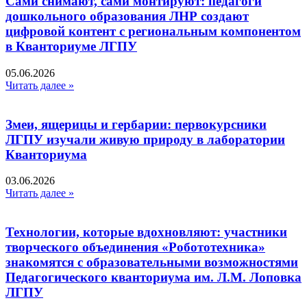
Сами снимают, сами монтируют: педагоги
дошкольного образования ЛНР создают
цифровой контент с региональным компонентом
в Кванториуме ЛГПУ​
05.06.2026
Читать далее »
Змеи, ящерицы и гербарии: первокурсники
ЛГПУ изучали живую природу в лаборатории
Кванториума
03.06.2026
Читать далее »
Технологии, которые вдохновляют: участники
творческого объединения «Робототехника»
знакомятся с образовательными возможностями
Педагогического кванториума им. Л.М. Лоповка
ЛГПУ