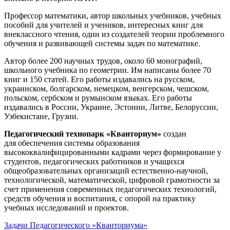
Профессор математики, автор школьных учебников, учебных
пособий для учителей и учеников, интересных книг для
внеклассного чтения, один из создателей теории проблемного
обучения и развивающей системы задач по математике.
Автор более 200 научных трудов, около 60 монографий,
школьного учебника по геометрии. Им написаны более 70
книг и 150 статей. Его работы издавались на русском,
украинском, болгарском, немецком, венгерском, чешском,
польском, сербском и румынском языках. Его работы
издавались в России, Украине, Эстонии, Литве, Белоруссии,
Узбекистане, Грузии.
Педагогический технопарк «Кванториум»
создан
для
обеспечения системы образования
высококвалифицированными кадрами через формирование у
студентов, педагогических работников и учащихся
общеобразовательных организаций естественно-научной,
технологической, математической, цифровой грамотности за
счет применения современных педагогических технологий,
средств обучения и воспитания, с опорой на практику
учебных исследований и проектов.
Задачи Педагогического «Кванториума»