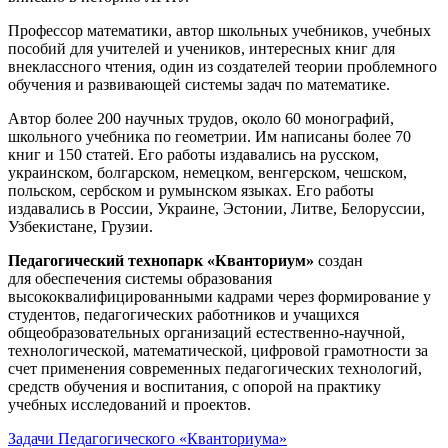
Профессор математики, автор школьных учебников, учебных
пособий для учителей и учеников, интересных книг для
внеклассного чтения, один из создателей теории проблемного
обучения и развивающей системы задач по математике.
Автор более 200 научных трудов, около 60 монографий,
школьного учебника по геометрии. Им написаны более 70
книг и 150 статей. Его работы издавались на русском,
украинском, болгарском, немецком, венгерском, чешском,
польском, сербском и румынском языках. Его работы
издавались в России, Украине, Эстонии, Литве, Белоруссии,
Узбекистане, Грузии.
Педагогический технопарк «Кванториум»
создан
для
обеспечения системы образования
высококвалифицированными кадрами через формирование у
студентов, педагогических работников и учащихся
общеобразовательных организаций естественно-научной,
технологической, математической, цифровой грамотности за
счет применения современных педагогических технологий,
средств обучения и воспитания, с опорой на практику
учебных исследований и проектов.
Задачи Педагогического «Кванториума»