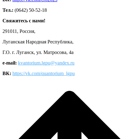
Тел.:
(0642) 50-52-18
Свяжитесь с нами!
291011, Россия,
Луганская Народная Республика,
Г.О. г. Луганск, ул. Матросова, 4а
e-mail:
kvantorium.lgpu@yandex.ru
ВК:
https://vk.com/quantorium_lgpu