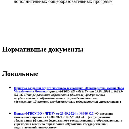
дополнительных общеобразовательных программ
Нормативные документы
Локальные
Приказ о создании педагогического технопарка «Кванториум» имени Льва
Михайловича Лоповка
(
приказ ФГБОУ ВО «ЛГПУ» от 09.04.2024 г. №229-
ОД «О Центре развития образования (филиале) федерального
государственного образовательного учреждения высшего
образования «Луганский государственный педагогический университет»
)
Приказ ФГБОУ ВО «ЛГПУ» от 20.09.2024 г. №486-ОД
«О внесении
изменений в приказ от 09.04.2024 г. №229-ОД «О Центре развития
образования (филиале) федерального государственного образовательного
учреждения высшего образования «Луганский государственный
педагогический университет»