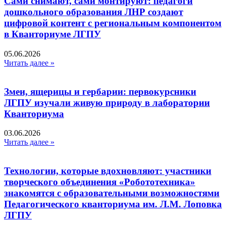
Сами снимают, сами монтируют: педагоги
дошкольного образования ЛНР создают
цифровой контент с региональным компонентом
в Кванториуме ЛГПУ​
05.06.2026
Читать далее »
Змеи, ящерицы и гербарии: первокурсники
ЛГПУ изучали живую природу в лаборатории
Кванториума
03.06.2026
Читать далее »
Технологии, которые вдохновляют: участники
творческого объединения «Робототехника»
знакомятся с образовательными возможностями
Педагогического кванториума им. Л.М. Лоповка
ЛГПУ