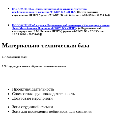
ПОЛОЖЕНИЕ о
Центре развития образования
Института
профессионального развития ФГБОУ ВО «ЛГПУ»
(Центр развития
образования ЛГПУ)
(приказ ФГБОУ ВО «ЛГПУ» от 10.03.2026 г. №154-ОД)
ПОЛОЖЕНИЕ об отделе «Педагогический технопарк «Кванториум» имени
Льва Михайловича Лоповка»
ФГБОУ ВО «ЛГПУ
» («Педагогический
кванториум им. Л.М. Лоповка ЛГПУ»)
(приказ ФГБОУ ВО «ЛГПУ» от
10.03.2026 г. №154-ОД)
Материально-техническая база
1.7 Коворкинг (Зал)
1.9 Студия для записи образовательного контента
Проектная деятельность
Совместная групповая деятельность
Досуговые мероприяти
Зона студииной съемки
Зона для проведения вебинаров, для создания