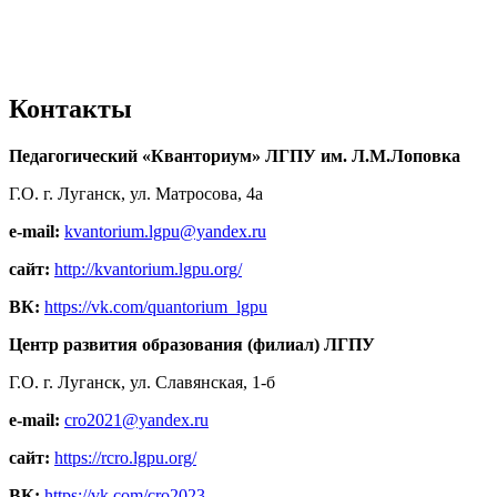
Контакты
Педагогический «Кванториум» ЛГПУ им. Л.М.Лоповка
Г.О. г. Луганск, ул. Матросова, 4а
e-mail:
kvantorium.lgpu@yandex.ru
сайт:
http://kvantorium.lgpu.org/
ВК:
https://vk.com/quantorium_lgpu
Центр развития образования (филиал) ЛГПУ
Г.О. г. Луганск, ул. Славянская, 1-б
e-mail:
cro2021@yandex.ru
сайт:
https://rcro.lgpu.org/
ВК:
https://vk.com/cro2023