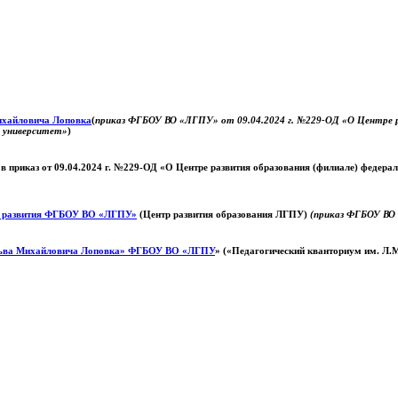
Михайловича Лоповка
(
приказ ФГБОУ ВО «ЛГПУ» от 09.04.2024 г. №229-ОД «О Центре ра
й университет»
)
 в приказ от 09.04.2024 г. №229-ОД «О Центре развития образования (филиале) федер
о развития ФГБОУ ВО «ЛГПУ»
(Центр развития образования ЛГПУ)
(приказ ФГБОУ ВО 
ьва Михайловича Лоповка»
ФГБОУ ВО «ЛГПУ
» («Педагогический кванториум им. Л