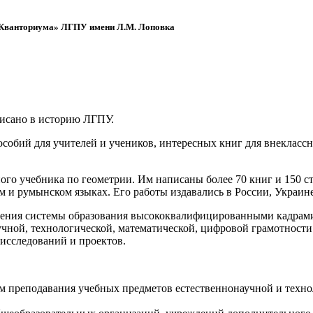
 «Кванториума» ЛГПУ имени Л.М. Лоповка
писано в историю ЛГПУ.
обий для учителей и учеников, интересных книг для внеклассно
ого учебника по геометрии. Им написаны более 70 книг и 150 ст
м и румынском языках. Его работы издавались в России, Украине
ения системы образования высококвалифицированными кадрами 
чной, технологической, математической, цифровой грамотности
х исследований и проектов.
ям преподавания учебных предметов естественнонаучной и техн