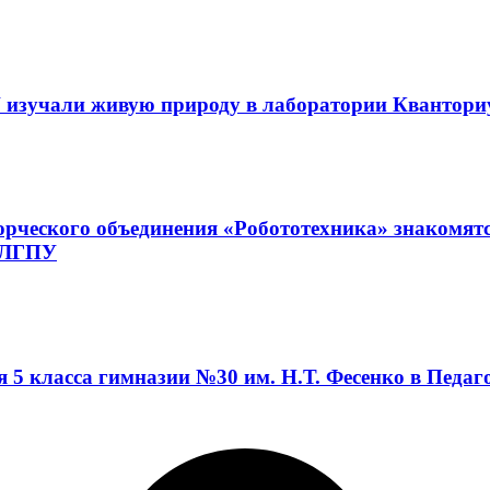
 изучали живую природу в лаборатории Квантор
орческого объединения «Робототехника» знакомят
а ЛГПУ
я 5 класса гимназии №30 им. Н.Т. Фесенко в Педа