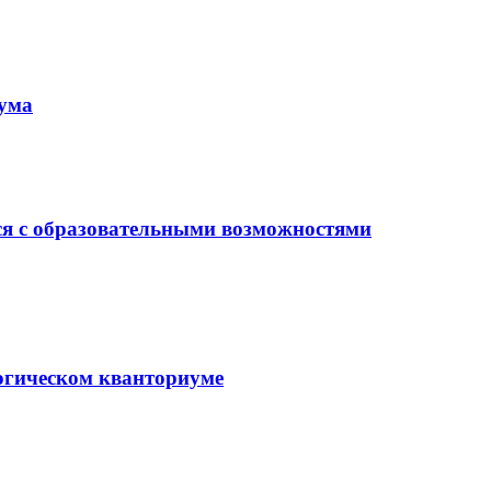
иума
ся с образовательными возможностями
гогическом кванториуме