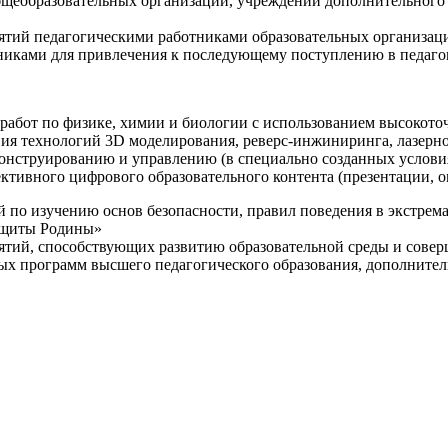
щеобразовательных организаций, учреждений дополнительного 
ятий педагогическими работниками образовательных организаци
никами для привлечения к последующему поступлению в педаго
 работ по физике, химии и биологии с использованием высокот
ния технологий 3D моделирования, реверс-инжиниринга, лазерн
конструированию и управлению (в специально созданных услов
ективного цифрового образовательного контента (презентации,
й по изучению основ безопасности, правил поведения в экстрем
защиты Родины»
иятий, способствующих развитию образовательной среды и сове
ных программ высшего педагогического образования, дополнит