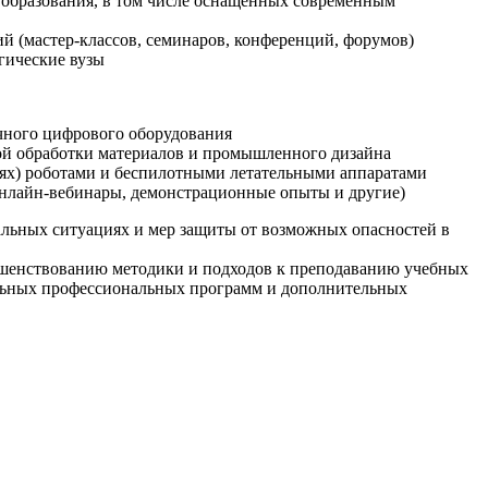
образования, в том числе оснащенных современным
й (мастер-классов, семинаров, конференций, форумов)
гические вузы
очного цифрового оборудования
ой обработки материалов и промышленного дизайна
иях) роботами и беспилотными летательными аппаратами
 онлайн-вебинары, демонстрационные опыты и другие)
альных ситуациях и мер защиты от возможных опасностей в
ршенствованию методики и подходов к преподаванию учебных
ельных профессиональных программ и дополнительных