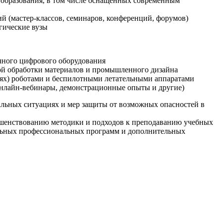
образования, в том числе оснащенных современным
й (мастер-классов, семинаров, конференций, форумов)
гические вузы
очного цифрового оборудования
ой обработки материалов и промышленного дизайна
иях) роботами и беспилотными летательными аппаратами
 онлайн-вебинары, демонстрационные опыты и другие)
альных ситуациях и мер защиты от возможных опасностей в
ршенствованию методики и подходов к преподаванию учебных
ельных профессиональных программ и дополнительных