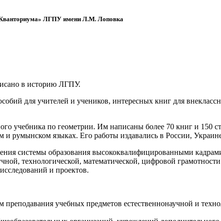
 «Кванториума» ЛГПУ имени Л.М. Лоповка
писано в историю ЛГПУ.
обий для учителей и учеников, интересных книг для внеклассно
ого учебника по геометрии. Им написаны более 70 книг и 150 ст
м и румынском языках. Его работы издавались в России, Украине
ения системы образования высококвалифицированными кадрами 
чной, технологической, математической, цифровой грамотности
х исследований и проектов.
ям преподавания учебных предметов естественнонаучной и техн