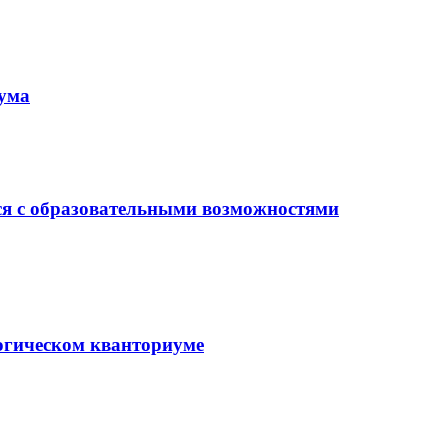
иума
ся с образовательными возможностями
гогическом кванториуме