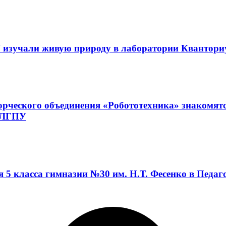
 изучали живую природу в лаборатории Квантор
орческого объединения «Робототехника» знакомят
а ЛГПУ
я 5 класса гимназии №30 им. Н.Т. Фесенко в Педа