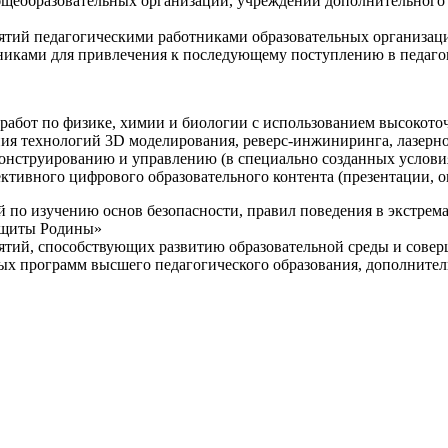
щеобразовательных организаций, учреждений дополнительного 
ятий педагогическими работниками образовательных организаци
никами для привлечения к последующему поступлению в педаго
 работ по физике, химии и биологии с использованием высокот
ния технологий 3D моделирования, реверс-инжиниринга, лазерн
конструированию и управлению (в специально созданных услов
ективного цифрового образовательного контента (презентации,
й по изучению основ безопасности, правил поведения в экстрем
защиты Родины»
иятий, способствующих развитию образовательной среды и сове
ных программ высшего педагогического образования, дополнит