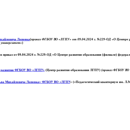
Михайловича Лоповка
(
приказ ФГБОУ ВО «ЛГПУ» от 09.04.2024 г. №229-ОД «О Центре ра
й университет»
)
 в приказ от 09.04.2024 г. №229-ОД «О Центре развития образования (филиале) федер
о развития ФГБОУ ВО «ЛГПУ»
(Центр развития образования ЛГПУ)
(приказ ФГБОУ ВО 
ьва Михайловича Лоповка»
ФГБОУ ВО «ЛГПУ
» («Педагогический кванториум им. Л