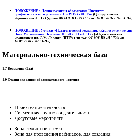
ПОЛОЖЕНИЕ о
Центре развития образования
Института
профессионального развития ФГБОУ ВО «ЛГПУ»
(Центр развития
образования ЛГПУ)
(приказ ФГБОУ ВО «ЛГПУ» от 10.03.2026 г. №154-ОД)
ПОЛОЖЕНИЕ об отделе «Педагогический технопарк «Кванториум» имени
Льва Михайловича Лоповка»
ФГБОУ ВО «ЛГПУ
» («Педагогический
кванториум им. Л.М. Лоповка ЛГПУ»)
(приказ ФГБОУ ВО «ЛГПУ» от
10.03.2026 г. №154-ОД)
Материально-техническая база
1.7 Коворкинг (Зал)
1.9 Студия для записи образовательного контента
Проектная деятельность
Совместная групповая деятельность
Досуговые мероприяти
Зона студииной съемки
Зона для проведения вебинаров, для создания