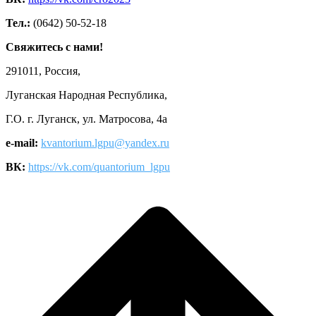
Тел.:
(0642) 50-52-18
Свяжитесь с нами!
291011, Россия,
Луганская Народная Республика,
Г.О. г. Луганск, ул. Матросова, 4а
e-mail:
kvantorium.lgpu@yandex.ru
ВК:
https://vk.com/quantorium_lgpu