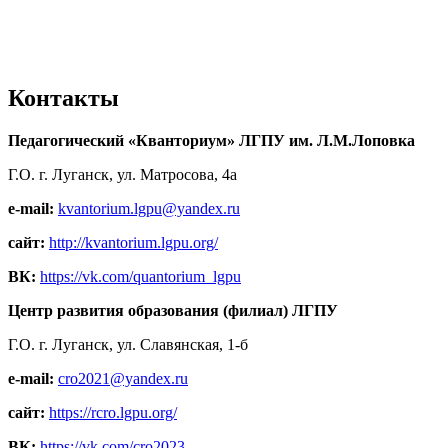
Контакты
Педагогический «Кванториум» ЛГПУ им. Л.М.Лоповка
Г.О. г. Луганск, ул. Матросова, 4а
e-mail:
kvantorium.lgpu@yandex.ru
сайт:
http://kvantorium.lgpu.org/
ВК:
https://vk.com/quantorium_lgpu
Центр развития образования (филиал) ЛГПУ
Г.О. г. Луганск, ул. Славянская, 1-б
e-mail:
cro2021@yandex.ru
сайт:
https://rcro.lgpu.org/
ВК:
https://vk.com/cro2023