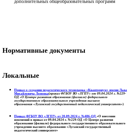
дополнительных общеобразовательных программ
Нормативные документы
Локальные
Приказ о создании педагогического технопарка «Кванториум» имени Льва
Михайловича Лоповка
(
приказ ФГБОУ ВО «ЛГПУ» от 09.04.2024 г. №229-
ОД «О Центре развития образования (филиале) федерального
государственного образовательного учреждения высшего
образования «Луганский государственный педагогический университет»
)
Приказ ФГБОУ ВО «ЛГПУ» от 20.09.2024 г. №486-ОД
«О внесении
изменений в приказ от 09.04.2024 г. №229-ОД «О Центре развития
образования (филиале) федерального государственного образовательного
учреждения высшего образования «Луганский государственный
педагогический университет»