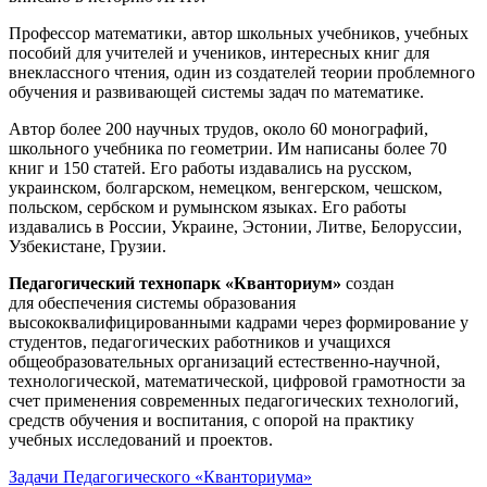
Профессор математики, автор школьных учебников, учебных
пособий для учителей и учеников, интересных книг для
внеклассного чтения, один из создателей теории проблемного
обучения и развивающей системы задач по математике.
Автор более 200 научных трудов, около 60 монографий,
школьного учебника по геометрии. Им написаны более 70
книг и 150 статей. Его работы издавались на русском,
украинском, болгарском, немецком, венгерском, чешском,
польском, сербском и румынском языках. Его работы
издавались в России, Украине, Эстонии, Литве, Белоруссии,
Узбекистане, Грузии.
Педагогический технопарк «Кванториум»
создан
для
обеспечения системы образования
высококвалифицированными кадрами через формирование у
студентов, педагогических работников и учащихся
общеобразовательных организаций естественно-научной,
технологической, математической, цифровой грамотности за
счет применения современных педагогических технологий,
средств обучения и воспитания, с опорой на практику
учебных исследований и проектов.
Задачи Педагогического «Кванториума»