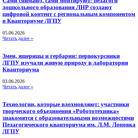
Сами снимают, сами монтируют: педагоги
дошкольного образования ЛНР создают
цифровой контент с региональным компонентом
в Кванториуме ЛГПУ​
05.06.2026
Читать далее »
Змеи, ящерицы и гербарии: первокурсники
ЛГПУ изучали живую природу в лаборатории
Кванториума
03.06.2026
Читать далее »
Технологии, которые вдохновляют: участники
творческого объединения «Робототехника»
знакомятся с образовательными возможностями
Педагогического кванториума им. Л.М. Лоповка
ЛГПУ