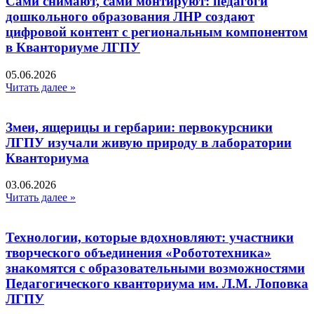
Сами снимают, сами монтируют: педагоги
дошкольного образования ЛНР создают
цифровой контент с региональным компонентом
в Кванториуме ЛГПУ​
05.06.2026
Читать далее »
Змеи, ящерицы и гербарии: первокурсники
ЛГПУ изучали живую природу в лаборатории
Кванториума
03.06.2026
Читать далее »
Технологии, которые вдохновляют: участники
творческого объединения «Робототехника»
знакомятся с образовательными возможностями
Педагогического кванториума им. Л.М. Лоповка
ЛГПУ