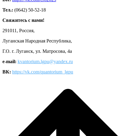
Тел.:
(0642) 50-52-18
Свяжитесь с нами!
291011, Россия,
Луганская Народная Республика,
Г.О. г. Луганск, ул. Матросова, 4а
e-mail:
kvantorium.lgpu@yandex.ru
ВК:
https://vk.com/quantorium_lgpu