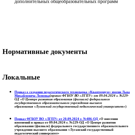
дополнительных общеобразовательных программ
Нормативные документы
Локальные
Приказ о создании педагогического технопарка «Кванториум» имени Льва
Михайловича Лоповка
(
приказ ФГБОУ ВО «ЛГПУ» от 09.04.2024 г. №229-
ОД «О Центре развития образования (филиале) федерального
государственного образовательного учреждения высшего
образования «Луганский государственный педагогический университет»
)
Приказ ФГБОУ ВО «ЛГПУ» от 20.09.2024 г. №486-ОД
«О внесении
изменений в приказ от 09.04.2024 г. №229-ОД «О Центре развития
образования (филиале) федерального государственного образовательного
учреждения высшего образования «Луганский государственный
педагогический университет»