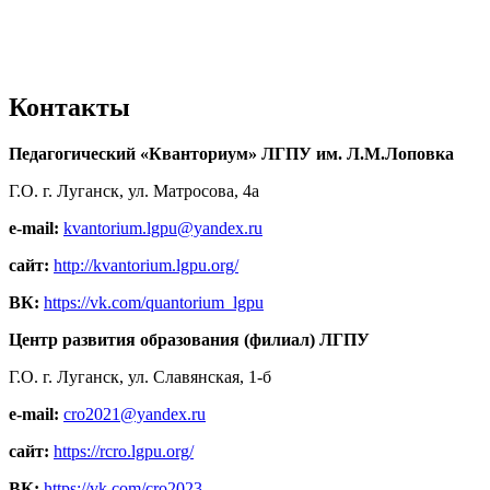
Контакты
Педагогический «Кванториум» ЛГПУ им. Л.М.Лоповка
Г.О. г. Луганск, ул. Матросова, 4а
e-mail:
kvantorium.lgpu@yandex.ru
сайт:
http://kvantorium.lgpu.org/
ВК:
https://vk.com/quantorium_lgpu
Центр развития образования (филиал) ЛГПУ
Г.О. г. Луганск, ул. Славянская, 1-б
e-mail:
cro2021@yandex.ru
сайт:
https://rcro.lgpu.org/
ВК:
https://vk.com/cro2023