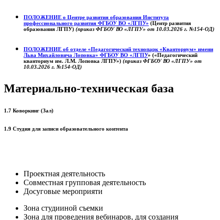
ПОЛОЖЕНИЕ о
Центре развития образования
Института
профессионального развития ФГБОУ ВО «ЛГПУ»
(Центр развития
образования ЛГПУ)
(приказ ФГБОУ ВО «ЛГПУ» от 10.03.2026 г. №154-ОД)
ПОЛОЖЕНИЕ об отделе «Педагогический технопарк «Кванториум» имени
Льва Михайловича Лоповка»
ФГБОУ ВО «ЛГПУ
» («Педагогический
кванториум им. Л.М. Лоповка ЛГПУ»)
(приказ ФГБОУ ВО «ЛГПУ» от
10.03.2026 г. №154-ОД)
Материально-техническая база
1.7 Коворкинг (Зал)
1.9 Студия для записи образовательного контента
Проектная деятельность
Совместная групповая деятельность
Досуговые мероприяти
Зона студииной съемки
Зона для проведения вебинаров, для создания