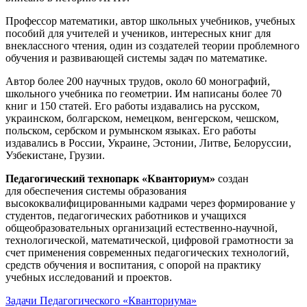
Профессор математики, автор школьных учебников, учебных
пособий для учителей и учеников, интересных книг для
внеклассного чтения, один из создателей теории проблемного
обучения и развивающей системы задач по математике.
Автор более 200 научных трудов, около 60 монографий,
школьного учебника по геометрии. Им написаны более 70
книг и 150 статей. Его работы издавались на русском,
украинском, болгарском, немецком, венгерском, чешском,
польском, сербском и румынском языках. Его работы
издавались в России, Украине, Эстонии, Литве, Белоруссии,
Узбекистане, Грузии.
Педагогический технопарк «Кванториум»
создан
для
обеспечения системы образования
высококвалифицированными кадрами через формирование у
студентов, педагогических работников и учащихся
общеобразовательных организаций естественно-научной,
технологической, математической, цифровой грамотности за
счет применения современных педагогических технологий,
средств обучения и воспитания, с опорой на практику
учебных исследований и проектов.
Задачи Педагогического «Кванториума»