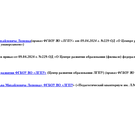
Михайловича Лоповка
(
приказ ФГБОУ ВО «ЛГПУ» от 09.04.2024 г. №229-ОД «О Центре ра
й университет»
)
 в приказ от 09.04.2024 г. №229-ОД «О Центре развития образования (филиале) федер
о развития ФГБОУ ВО «ЛГПУ»
(Центр развития образования ЛГПУ)
(приказ ФГБОУ ВО 
ьва Михайловича Лоповка»
ФГБОУ ВО «ЛГПУ
» («Педагогический кванториум им. Л