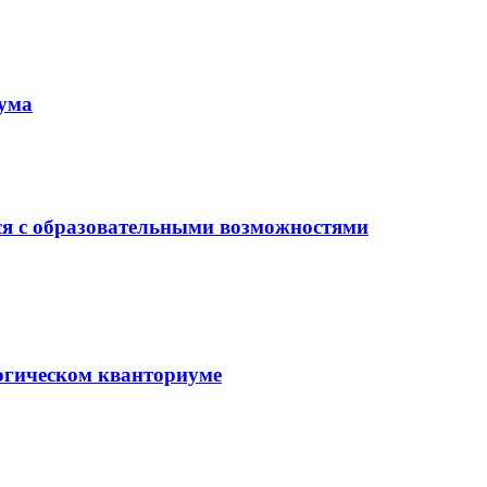
иума
ся с образовательными возможностями
гогическом кванториуме