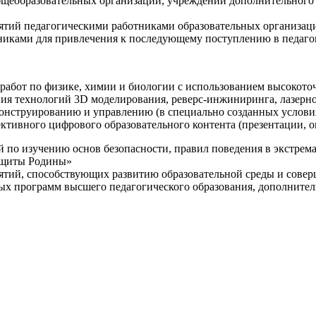
щеобразовательных организаций, учреждений дополнительного 
ятий педагогическими работниками образовательных организаци
никами для привлечения к последующему поступлению в педаго
 работ по физике, химии и биологии с использованием высокот
ния технологий 3D моделирования, реверс-инжиниринга, лазерн
конструированию и управлению (в специально созданных услов
ективного цифрового образовательного контента (презентации,
й по изучению основ безопасности, правил поведения в экстрем
защиты Родины»
иятий, способствующих развитию образовательной среды и сове
ных программ высшего педагогического образования, дополнит