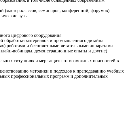
образования, в том числе оснащенных современным
й (мастер-классов, семинаров, конференций, форумов)
гические вузы
очного цифрового оборудования
ой обработки материалов и промышленного дизайна
иях) роботами и беспилотными летательными аппаратами
 онлайн-вебинары, демонстрационные опыты и другие)
альных ситуациях и мер защиты от возможных опасностей в
ршенствованию методики и подходов к преподаванию учебных
ельных профессиональных программ и дополнительных