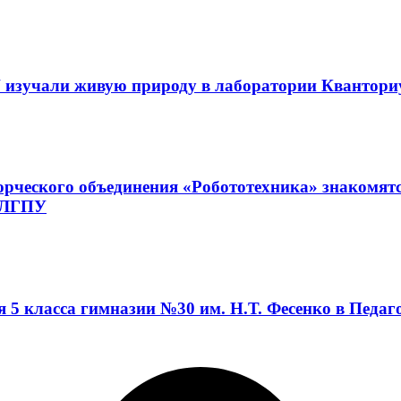
 изучали живую природу в лаборатории Квантор
орческого объединения «Робототехника» знакомят
а ЛГПУ
я 5 класса гимназии №30 им. Н.Т. Фесенко в Педа