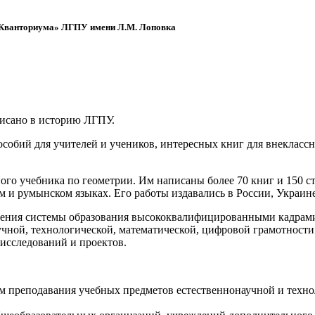
 «Кванториума» ЛГПУ имени Л.М. Лоповка
писано в историю ЛГПУ.
обий для учителей и учеников, интересных книг для внеклассно
ого учебника по геометрии. Им написаны более 70 книг и 150 ст
м и румынском языках. Его работы издавались в России, Украине
ения системы образования высококвалифицированными кадрами 
чной, технологической, математической, цифровой грамотности
х исследований и проектов.
ям преподавания учебных предметов естественнонаучной и техн