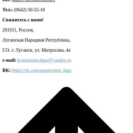
Тел.:
(0642) 50-52-18
Свяжитесь с нами!
291011, Россия,
Луганская Народная Республика,
Г.О. г. Луганск, ул. Матросова, 4а
e-mail:
kvantorium.lgpu@yandex.ru
ВК:
https://vk.com/quantorium_lgpu