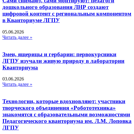
Сами снимают, сами монтируют: педагоги
дошкольного образования ЛНР создают
цифровой контент с региональным компонентом
в Кванториуме ЛГПУ​
05.06.2026
Читать далее »
Змеи, ящерицы и гербарии: первокурсники
ЛГПУ изучали живую природу в лаборатории
Кванториума
03.06.2026
Читать далее »
Технологии, которые вдохновляют: участники
творческого объединения «Робототехника»
знакомятся с образовательными возможностями
Педагогического кванториума им. Л.М. Лоповка
ЛГПУ