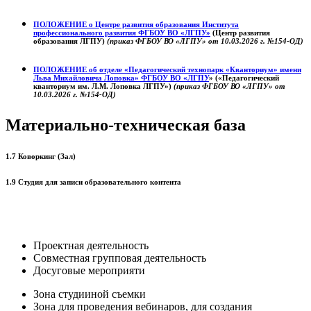
ПОЛОЖЕНИЕ о
Центре развития образования
Института
профессионального развития ФГБОУ ВО «ЛГПУ»
(Центр развития
образования ЛГПУ)
(приказ ФГБОУ ВО «ЛГПУ» от 10.03.2026 г. №154-ОД)
ПОЛОЖЕНИЕ об отделе «Педагогический технопарк «Кванториум» имени
Льва Михайловича Лоповка»
ФГБОУ ВО «ЛГПУ
» («Педагогический
кванториум им. Л.М. Лоповка ЛГПУ»)
(приказ ФГБОУ ВО «ЛГПУ» от
10.03.2026 г. №154-ОД)
Материально-техническая база
1.7 Коворкинг (Зал)
1.9 Студия для записи образовательного контента
Проектная деятельность
Совместная групповая деятельность
Досуговые мероприяти
Зона студииной съемки
Зона для проведения вебинаров, для создания