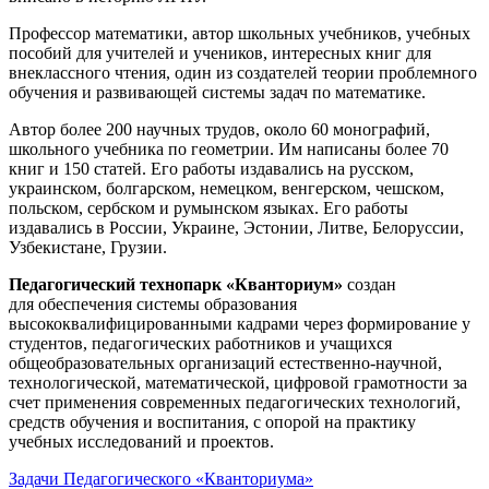
Профессор математики, автор школьных учебников, учебных
пособий для учителей и учеников, интересных книг для
внеклассного чтения, один из создателей теории проблемного
обучения и развивающей системы задач по математике.
Автор более 200 научных трудов, около 60 монографий,
школьного учебника по геометрии. Им написаны более 70
книг и 150 статей. Его работы издавались на русском,
украинском, болгарском, немецком, венгерском, чешском,
польском, сербском и румынском языках. Его работы
издавались в России, Украине, Эстонии, Литве, Белоруссии,
Узбекистане, Грузии.
Педагогический технопарк «Кванториум»
создан
для
обеспечения системы образования
высококвалифицированными кадрами через формирование у
студентов, педагогических работников и учащихся
общеобразовательных организаций естественно-научной,
технологической, математической, цифровой грамотности за
счет применения современных педагогических технологий,
средств обучения и воспитания, с опорой на практику
учебных исследований и проектов.
Задачи Педагогического «Кванториума»