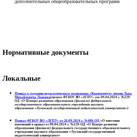
дополнительных общеобразовательных программ
Нормативные документы
Локальные
Приказ о создании педагогического технопарка «Кванториум» имени Льва
Михайловича Лоповка
(
приказ ФГБОУ ВО «ЛГПУ» от 09.04.2024 г. №229-
ОД «О Центре развития образования (филиале) федерального
государственного образовательного учреждения высшего
образования «Луганский государственный педагогический университет»
)
Приказ ФГБОУ ВО «ЛГПУ» от 20.09.2024 г. №486-ОД
«О внесении
изменений в приказ от 09.04.2024 г. №229-ОД «О Центре развития
образования (филиале) федерального государственного образовательного
учреждения высшего образования «Луганский государственный
педагогический университет»