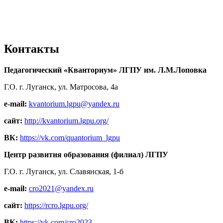
Контакты
Педагогический «Кванториум» ЛГПУ им. Л.М.Лоповка
Г.О. г. Луганск, ул. Матросова, 4а
e-mail:
kvantorium.lgpu@yandex.ru
сайт:
http://kvantorium.lgpu.org/
ВК:
https://vk.com/quantorium_lgpu
Центр развития образования (филиал) ЛГПУ
Г.О. г. Луганск, ул. Славянская, 1-б
e-mail:
cro2021@yandex.ru
сайт:
https://rcro.lgpu.org/
ВК:
https://vk.com/cro2023