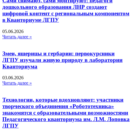
Сами снимают, сами монтируют: педагоги
дошкольного образования ЛНР создают
цифровой контент с региональным компонентом
в Кванториуме ЛГПУ​
05.06.2026
Читать далее »
Змеи, ящерицы и гербарии: первокурсники
ЛГПУ изучали живую природу в лаборатории
Кванториума
03.06.2026
Читать далее »
Технологии, которые вдохновляют: участники
творческого объединения «Робототехника»
знакомятся с образовательными возможностями
Педагогического кванториума им. Л.М. Лоповка
ЛГПУ