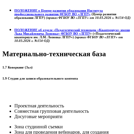
ПОЛОЖЕНИЕ о
Центре развития образования
Института
профессионального развития ФГБОУ ВО «ЛГПУ»
(Центр развития
образования ЛГПУ)
(приказ ФГБОУ ВО «ЛГПУ» от 10.03.2026 г. №154-ОД)
ПОЛОЖЕНИЕ об отделе «Педагогический технопарк «Кванториум» имени
Льва Михайловича Лоповка»
ФГБОУ ВО «ЛГПУ
» («Педагогический
кванториум им. Л.М. Лоповка ЛГПУ»)
(приказ ФГБОУ ВО «ЛГПУ» от
10.03.2026 г. №154-ОД)
Материально-техническая база
1.7 Коворкинг (Зал)
1.9 Студия для записи образовательного контента
Проектная деятельность
Совместная групповая деятельность
Досуговые мероприяти
Зона студииной съемки
Зона для проведения вебинаров, для создания