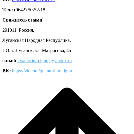
Тел.:
(0642) 50-52-18
Свяжитесь с нами!
291011, Россия,
Луганская Народная Республика,
Г.О. г. Луганск, ул. Матросова, 4а
e-mail:
kvantorium.lgpu@yandex.ru
ВК:
https://vk.com/quantorium_lgpu