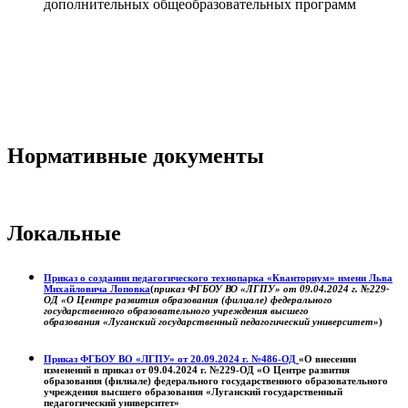
дополнительных общеобразовательных программ
Нормативные документы
Локальные
Приказ о создании педагогического технопарка «Кванториум» имени Льва
Михайловича Лоповка
(
приказ ФГБОУ ВО «ЛГПУ» от 09.04.2024 г. №229-
ОД «О Центре развития образования (филиале) федерального
государственного образовательного учреждения высшего
образования «Луганский государственный педагогический университет»
)
Приказ ФГБОУ ВО «ЛГПУ» от 20.09.2024 г. №486-ОД
«О внесении
изменений в приказ от 09.04.2024 г. №229-ОД «О Центре развития
образования (филиале) федерального государственного образовательного
учреждения высшего образования «Луганский государственный
педагогический университет»