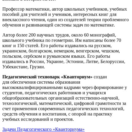
Профессор математики, автор школьных учебников, учебных
пособий для учителей и учеников, интересных книг для
внеклассного чтения, один из создателей теории проблемного
обучения и развивающей системы задач по математике.
Автор более 200 научных трудов, около 60 монографий,
школьного учебника по геометрии. Им написаны более 70
книг и 150 статей. Его работы издавались на русском,
украинском, болгарском, немецком, венгерском, чешском,
польском, сербском и румынском языках. Его работы
издавались в России, Украине, Эстонии, Литве, Белоруссии,
Узбекистане, Грузии.
Педагогический технопарк «Кванториум»
создан
для
обеспечения системы образования
высококвалифицированными кадрами через формирование у
студентов, педагогических работников и учащихся
общеобразовательных организаций естественно-научной,
технологической, математической, цифровой грамотности за
счет применения современных педагогических технологий,
средств обучения и воспитания, с опорой на практику
учебных исследований и проектов.
Задачи Педагогического «Кванториума»