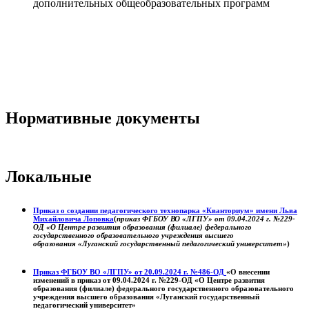
дополнительных общеобразовательных программ
Нормативные документы
Локальные
Приказ о создании педагогического технопарка «Кванториум» имени Льва
Михайловича Лоповка
(
приказ ФГБОУ ВО «ЛГПУ» от 09.04.2024 г. №229-
ОД «О Центре развития образования (филиале) федерального
государственного образовательного учреждения высшего
образования «Луганский государственный педагогический университет»
)
Приказ ФГБОУ ВО «ЛГПУ» от 20.09.2024 г. №486-ОД
«О внесении
изменений в приказ от 09.04.2024 г. №229-ОД «О Центре развития
образования (филиале) федерального государственного образовательного
учреждения высшего образования «Луганский государственный
педагогический университет»