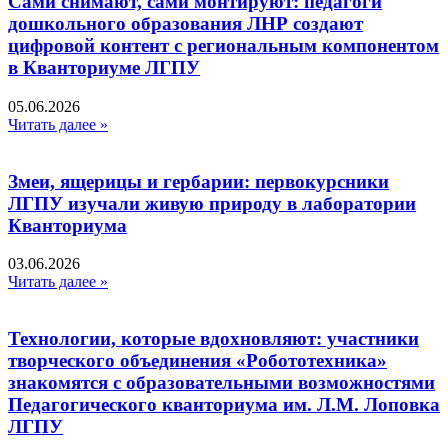
Сами снимают, сами монтируют: педагоги
дошкольного образования ЛНР создают
цифровой контент с региональным компонентом
в Кванториуме ЛГПУ​
05.06.2026
Читать далее »
Змеи, ящерицы и гербарии: первокурсники
ЛГПУ изучали живую природу в лаборатории
Кванториума
03.06.2026
Читать далее »
Технологии, которые вдохновляют: участники
творческого объединения «Робототехника»
знакомятся с образовательными возможностями
Педагогического кванториума им. Л.М. Лоповка
ЛГПУ