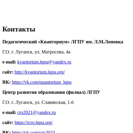
Контакты
Педагогический «Кванториум» ЛГПУ им. Л.М.Лоповка
Г.О. г. Луганск, ул. Матросова, 4а
e-mail:
kvantorium.lgpu@yandex.ru
сайт:
http://kvantorium.lgpu.org/
ВК:
https://vk.com/quantorium_lgpu
Центр развития образования (филиал) ЛГПУ
Г.О. г. Луганск, ул. Славянская, 1-б
e-mail:
cro2021@yandex.ru
сайт:
https://rcro.lgpu.org/
ВК:
https://vk.com/cro2023