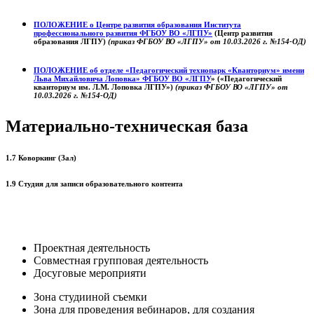
ПОЛОЖЕНИЕ о
Центре развития образования
Института
профессионального развития ФГБОУ ВО «ЛГПУ»
(Центр развития
образования ЛГПУ)
(приказ ФГБОУ ВО «ЛГПУ» от 10.03.2026 г. №154-ОД)
ПОЛОЖЕНИЕ об отделе «Педагогический технопарк «Кванториум» имени
Льва Михайловича Лоповка»
ФГБОУ ВО «ЛГПУ
» («Педагогический
кванториум им. Л.М. Лоповка ЛГПУ»)
(приказ ФГБОУ ВО «ЛГПУ» от
10.03.2026 г. №154-ОД)
Материально-техническая база
1.7 Коворкинг (Зал)
1.9 Студия для записи образовательного контента
Проектная деятельность
Совместная групповая деятельность
Досуговые мероприяти
Зона студииной съемки
Зона для проведения вебинаров, для создания