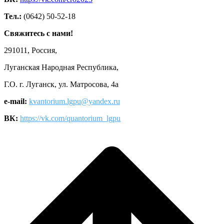
Тел.:
(0642) 50-52-18
Свяжитесь с нами!
291011, Россия,
Луганская Народная Республика,
Г.О. г. Луганск, ул. Матросова, 4а
e-mail:
kvantorium.lgpu@yandex.ru
ВК:
https://vk.com/quantorium_lgpu