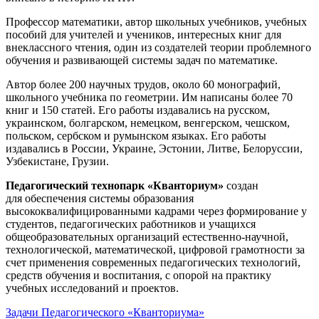
Профессор математики, автор школьных учебников, учебных
пособий для учителей и учеников, интересных книг для
внеклассного чтения, один из создателей теории проблемного
обучения и развивающей системы задач по математике.
Автор более 200 научных трудов, около 60 монографий,
школьного учебника по геометрии. Им написаны более 70
книг и 150 статей. Его работы издавались на русском,
украинском, болгарском, немецком, венгерском, чешском,
польском, сербском и румынском языках. Его работы
издавались в России, Украине, Эстонии, Литве, Белоруссии,
Узбекистане, Грузии.
Педагогический технопарк «Кванториум»
создан
для
обеспечения системы образования
высококвалифицированными кадрами через формирование у
студентов, педагогических работников и учащихся
общеобразовательных организаций естественно-научной,
технологической, математической, цифровой грамотности за
счет применения современных педагогических технологий,
средств обучения и воспитания, с опорой на практику
учебных исследований и проектов.
Задачи Педагогического «Кванториума»