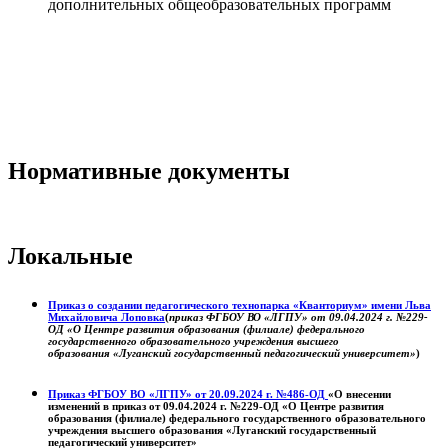
дополнительных общеобразовательных программ
Нормативные документы
Локальные
Приказ о создании педагогического технопарка «Кванториум» имени Льва
Михайловича Лоповка
(
приказ ФГБОУ ВО «ЛГПУ» от 09.04.2024 г. №229-
ОД «О Центре развития образования (филиале) федерального
государственного образовательного учреждения высшего
образования «Луганский государственный педагогический университет»
)
Приказ ФГБОУ ВО «ЛГПУ» от 20.09.2024 г. №486-ОД
«О внесении
изменений в приказ от 09.04.2024 г. №229-ОД «О Центре развития
образования (филиале) федерального государственного образовательного
учреждения высшего образования «Луганский государственный
педагогический университет»