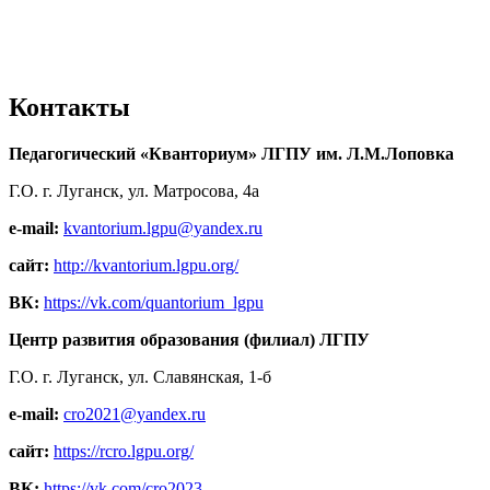
Контакты
Педагогический «Кванториум» ЛГПУ им. Л.М.Лоповка
Г.О. г. Луганск, ул. Матросова, 4а
e-mail:
kvantorium.lgpu@yandex.ru
сайт:
http://kvantorium.lgpu.org/
ВК:
https://vk.com/quantorium_lgpu
Центр развития образования (филиал) ЛГПУ
Г.О. г. Луганск, ул. Славянская, 1-б
e-mail:
cro2021@yandex.ru
сайт:
https://rcro.lgpu.org/
ВК:
https://vk.com/cro2023