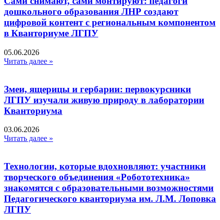
Сами снимают, сами монтируют: педагоги
дошкольного образования ЛНР создают
цифровой контент с региональным компонентом
в Кванториуме ЛГПУ​
05.06.2026
Читать далее »
Змеи, ящерицы и гербарии: первокурсники
ЛГПУ изучали живую природу в лаборатории
Кванториума
03.06.2026
Читать далее »
Технологии, которые вдохновляют: участники
творческого объединения «Робототехника»
знакомятся с образовательными возможностями
Педагогического кванториума им. Л.М. Лоповка
ЛГПУ