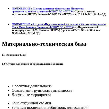
ПОЛОЖЕНИЕ о
Центре развития образования
Института
профессионального развития ФГБОУ ВО «ЛГПУ»
(Центр развития
образования ЛГПУ)
(приказ ФГБОУ ВО «ЛГПУ» от 10.03.2026 г. №154-ОД)
ПОЛОЖЕНИЕ об отделе «Педагогический технопарк «Кванториум» имени
Льва Михайловича Лоповка»
ФГБОУ ВО «ЛГПУ
» («Педагогический
кванториум им. Л.М. Лоповка ЛГПУ»)
(приказ ФГБОУ ВО «ЛГПУ» от
10.03.2026 г. №154-ОД)
Материально-техническая база
1.7 Коворкинг (Зал)
1.9 Студия для записи образовательного контента
Проектная деятельность
Совместная групповая деятельность
Досуговые мероприяти
Зона студииной съемки
Зона для проведения вебинаров, для создания