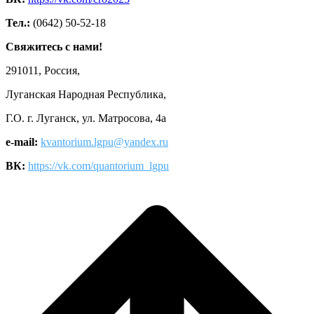
Тел.:
(0642) 50-52-18
Свяжитесь с нами!
291011, Россия,
Луганская Народная Республика,
Г.О. г. Луганск, ул. Матросова, 4а
e-mail:
kvantorium.lgpu@yandex.ru
ВК:
https://vk.com/quantorium_lgpu