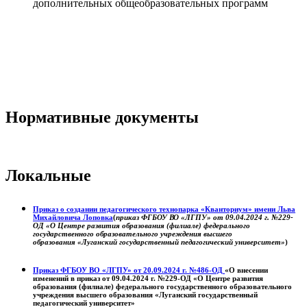
дополнительных общеобразовательных программ
Нормативные документы
Локальные
Приказ о создании педагогического технопарка «Кванториум» имени Льва
Михайловича Лоповка
(
приказ ФГБОУ ВО «ЛГПУ» от 09.04.2024 г. №229-
ОД «О Центре развития образования (филиале) федерального
государственного образовательного учреждения высшего
образования «Луганский государственный педагогический университет»
)
Приказ ФГБОУ ВО «ЛГПУ» от 20.09.2024 г. №486-ОД
«О внесении
изменений в приказ от 09.04.2024 г. №229-ОД «О Центре развития
образования (филиале) федерального государственного образовательного
учреждения высшего образования «Луганский государственный
педагогический университет»