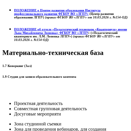
ПОЛОЖЕНИЕ о
Центре развития образования
Института
профессионального развития ФГБОУ ВО «ЛГПУ»
(Центр развития
образования ЛГПУ)
(приказ ФГБОУ ВО «ЛГПУ» от 10.03.2026 г. №154-ОД)
ПОЛОЖЕНИЕ об отделе «Педагогический технопарк «Кванториум» имени
Льва Михайловича Лоповка»
ФГБОУ ВО «ЛГПУ
» («Педагогический
кванториум им. Л.М. Лоповка ЛГПУ»)
(приказ ФГБОУ ВО «ЛГПУ» от
10.03.2026 г. №154-ОД)
Материально-техническая база
1.7 Коворкинг (Зал)
1.9 Студия для записи образовательного контента
Проектная деятельность
Совместная групповая деятельность
Досуговые мероприяти
Зона студииной съемки
Зона для проведения вебинаров, для создания