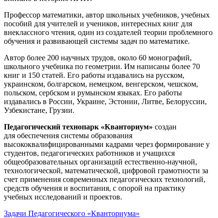
Профессор математики, автор школьных учебников, учебных
пособий для учителей и учеников, интересных книг для
внеклассного чтения, один из создателей теории проблемного
обучения и развивающей системы задач по математике.
Автор более 200 научных трудов, около 60 монографий,
школьного учебника по геометрии. Им написаны более 70
книг и 150 статей. Его работы издавались на русском,
украинском, болгарском, немецком, венгерском, чешском,
польском, сербском и румынском языках. Его работы
издавались в России, Украине, Эстонии, Литве, Белоруссии,
Узбекистане, Грузии.
Педагогический технопарк «Кванториум»
создан
для
обеспечения системы образования
высококвалифицированными кадрами через формирование у
студентов, педагогических работников и учащихся
общеобразовательных организаций естественно-научной,
технологической, математической, цифровой грамотности за
счет применения современных педагогических технологий,
средств обучения и воспитания, с опорой на практику
учебных исследований и проектов.
Задачи Педагогического «Кванториума»