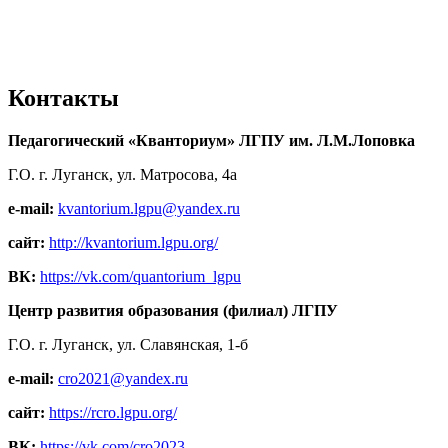
Контакты
Педагогический «Кванториум» ЛГПУ им. Л.М.Лоповка
Г.О. г. Луганск, ул. Матросова, 4а
e-mail:
kvantorium.lgpu@yandex.ru
сайт:
http://kvantorium.lgpu.org/
ВК:
https://vk.com/quantorium_lgpu
Центр развития образования (филиал) ЛГПУ
Г.О. г. Луганск, ул. Славянская, 1-б
e-mail:
cro2021@yandex.ru
сайт:
https://rcro.lgpu.org/
ВК:
https://vk.com/cro2023