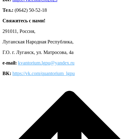
Тел.:
(0642) 50-52-18
Свяжитесь с нами!
291011, Россия,
Луганская Народная Республика,
Г.О. г. Луганск, ул. Матросова, 4а
e-mail:
kvantorium.lgpu@yandex.ru
ВК:
https://vk.com/quantorium_lgpu