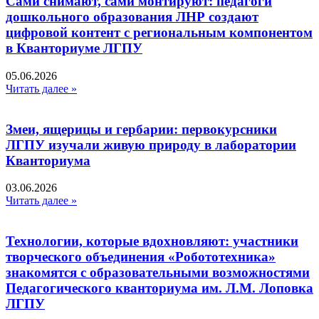
Сами снимают, сами монтируют: педагоги
дошкольного образования ЛНР создают
цифровой контент с региональным компонентом
в Кванториуме ЛГПУ​
05.06.2026
Читать далее »
Змеи, ящерицы и гербарии: первокурсники
ЛГПУ изучали живую природу в лаборатории
Кванториума
03.06.2026
Читать далее »
Технологии, которые вдохновляют: участники
творческого объединения «Робототехника»
знакомятся с образовательными возможностями
Педагогического кванториума им. Л.М. Лоповка
ЛГПУ