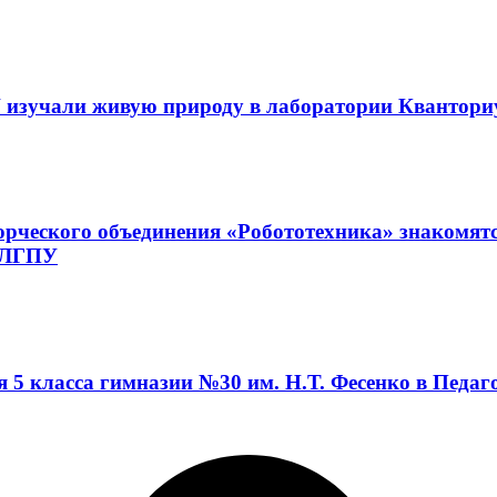
 изучали живую природу в лаборатории Квантор
орческого объединения «Робототехника» знакомят
а ЛГПУ
я 5 класса гимназии №30 им. Н.Т. Фесенко в Педа