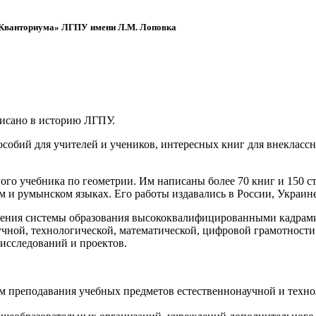
 «Кванториума» ЛГПУ имени Л.М. Лоповка
писано в историю ЛГПУ.
обий для учителей и учеников, интересных книг для внеклассно
ого учебника по геометрии. Им написаны более 70 книг и 150 ст
м и румынском языках. Его работы издавались в России, Украине
ения системы образования высококвалифицированными кадрами 
чной, технологической, математической, цифровой грамотности
х исследований и проектов.
ям преподавания учебных предметов естественнонаучной и техн