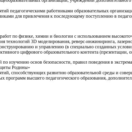
щеобразовательных организаций, учреждений дополнительного 
ятий педагогическими работниками образовательных организаци
никами для привлечения к последующему поступлению в педаго
 работ по физике, химии и биологии с использованием высокот
ния технологий 3D моделирования, реверс-инжиниринга, лазерн
конструированию и управлению (в специально созданных услов
ективного цифрового образовательного контента (презентации,
й по изучению основ безопасности, правил поведения в экстрем
защиты Родины»
иятий, способствующих развитию образовательной среды и сове
ных программ высшего педагогического образования, дополнит