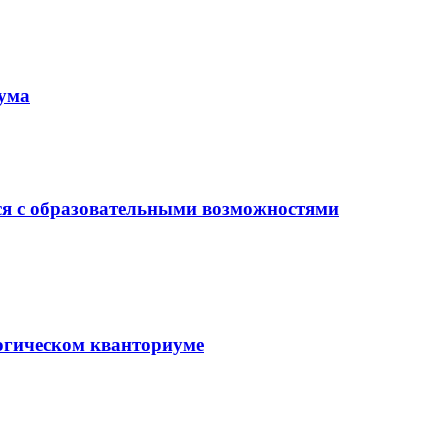
иума
ся с образовательными возможностями
гогическом кванториуме