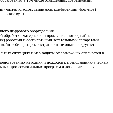
образования, в том числе оснащенных современным
й (мастер-классов, семинаров, конференций, форумов)
гические вузы
очного цифрового оборудования
ой обработки материалов и промышленного дизайна
иях) роботами и беспилотными летательными аппаратами
 онлайн-вебинары, демонстрационные опыты и другие)
альных ситуациях и мер защиты от возможных опасностей в
ршенствованию методики и подходов к преподаванию учебных
ельных профессиональных программ и дополнительных