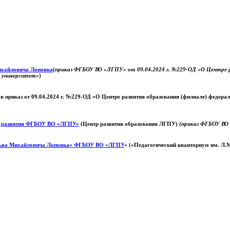
Михайловича Лоповка
(
приказ ФГБОУ ВО «ЛГПУ» от 09.04.2024 г. №229-ОД «О Центре ра
й университет»
)
 в приказ от 09.04.2024 г. №229-ОД «О Центре развития образования (филиале) федер
о развития ФГБОУ ВО «ЛГПУ»
(Центр развития образования ЛГПУ)
(приказ ФГБОУ ВО 
ьва Михайловича Лоповка»
ФГБОУ ВО «ЛГПУ
» («Педагогический кванториум им. Л