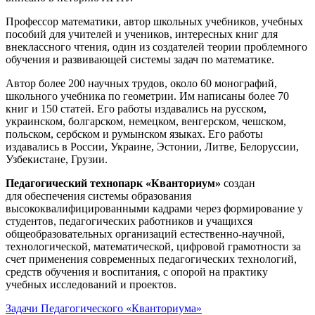
Профессор математики, автор школьных учебников, учебных
пособий для учителей и учеников, интересных книг для
внеклассного чтения, один из создателей теории проблемного
обучения и развивающей системы задач по математике.
Автор более 200 научных трудов, около 60 монографий,
школьного учебника по геометрии. Им написаны более 70
книг и 150 статей. Его работы издавались на русском,
украинском, болгарском, немецком, венгерском, чешском,
польском, сербском и румынском языках. Его работы
издавались в России, Украине, Эстонии, Литве, Белоруссии,
Узбекистане, Грузии.
Педагогический технопарк «Кванториум»
создан
для
обеспечения системы образования
высококвалифицированными кадрами через формирование у
студентов, педагогических работников и учащихся
общеобразовательных организаций естественно-научной,
технологической, математической, цифровой грамотности за
счет применения современных педагогических технологий,
средств обучения и воспитания, с опорой на практику
учебных исследований и проектов.
Задачи Педагогического «Кванториума»