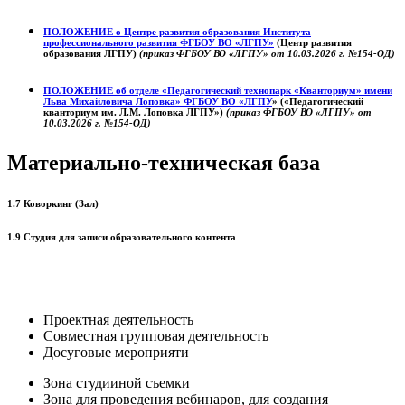
ПОЛОЖЕНИЕ о
Центре развития образования
Института
профессионального развития ФГБОУ ВО «ЛГПУ»
(Центр развития
образования ЛГПУ)
(приказ ФГБОУ ВО «ЛГПУ» от 10.03.2026 г. №154-ОД)
ПОЛОЖЕНИЕ об отделе «Педагогический технопарк «Кванториум» имени
Льва Михайловича Лоповка»
ФГБОУ ВО «ЛГПУ
» («Педагогический
кванториум им. Л.М. Лоповка ЛГПУ»)
(приказ ФГБОУ ВО «ЛГПУ» от
10.03.2026 г. №154-ОД)
Материально-техническая база
1.7 Коворкинг (Зал)
1.9 Студия для записи образовательного контента
Проектная деятельность
Совместная групповая деятельность
Досуговые мероприяти
Зона студииной съемки
Зона для проведения вебинаров, для создания