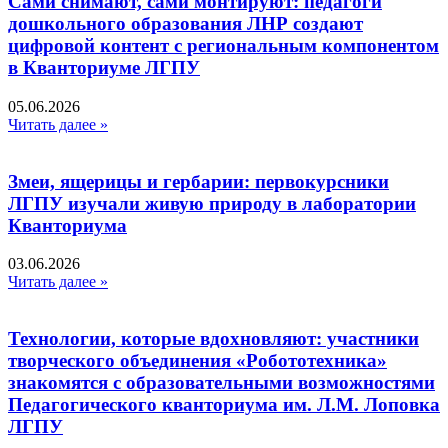
Сами снимают, сами монтируют: педагоги
дошкольного образования ЛНР создают
цифровой контент с региональным компонентом
в Кванториуме ЛГПУ​
05.06.2026
Читать далее »
Змеи, ящерицы и гербарии: первокурсники
ЛГПУ изучали живую природу в лаборатории
Кванториума
03.06.2026
Читать далее »
Технологии, которые вдохновляют: участники
творческого объединения «Робототехника»
знакомятся с образовательными возможностями
Педагогического кванториума им. Л.М. Лоповка
ЛГПУ