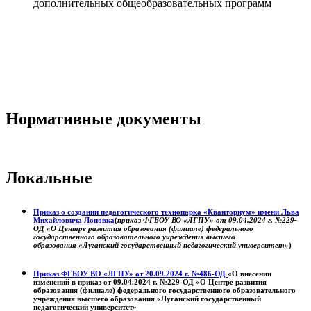
дополнительных общеобразовательных программ
Нормативные документы
Локальные
Приказ о создании педагогического технопарка «Кванториум» имени Льва
Михайловича Лоповка
(
приказ ФГБОУ ВО «ЛГПУ» от 09.04.2024 г. №229-
ОД «О Центре развития образования (филиале) федерального
государственного образовательного учреждения высшего
образования «Луганский государственный педагогический университет»
)
Приказ ФГБОУ ВО «ЛГПУ» от 20.09.2024 г. №486-ОД
«О внесении
изменений в приказ от 09.04.2024 г. №229-ОД «О Центре развития
образования (филиале) федерального государственного образовательного
учреждения высшего образования «Луганский государственный
педагогический университет»