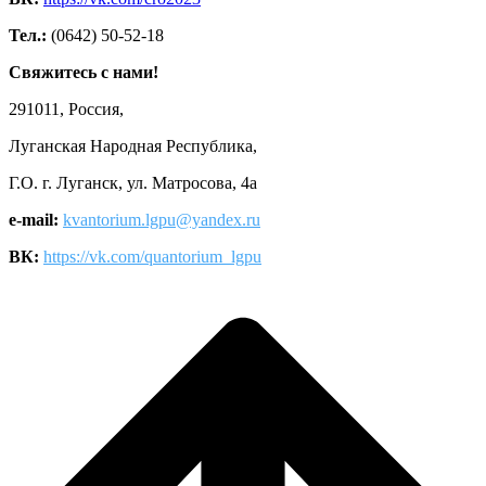
Тел.:
(0642) 50-52-18
Свяжитесь с нами!
291011, Россия,
Луганская Народная Республика,
Г.О. г. Луганск, ул. Матросова, 4а
e-mail:
kvantorium.lgpu@yandex.ru
ВК:
https://vk.com/quantorium_lgpu