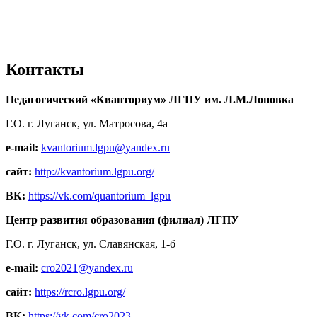
Контакты
Педагогический «Кванториум» ЛГПУ им. Л.М.Лоповка
Г.О. г. Луганск, ул. Матросова, 4а
e-mail:
kvantorium.lgpu@yandex.ru
сайт:
http://kvantorium.lgpu.org/
ВК:
https://vk.com/quantorium_lgpu
Центр развития образования (филиал) ЛГПУ
Г.О. г. Луганск, ул. Славянская, 1-б
e-mail:
cro2021@yandex.ru
сайт:
https://rcro.lgpu.org/
ВК:
https://vk.com/cro2023