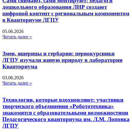
Сами снимают, сами монтируют: педагоги
дошкольного образования ЛНР создают
цифровой контент с региональным компонентом
в Кванториуме ЛГПУ​
05.06.2026
Читать далее »
Змеи, ящерицы и гербарии: первокурсники
ЛГПУ изучали живую природу в лаборатории
Кванториума
03.06.2026
Читать далее »
Технологии, которые вдохновляют: участники
творческого объединения «Робототехника»
знакомятся с образовательными возможностями
Педагогического кванториума им. Л.М. Лоповка
ЛГПУ