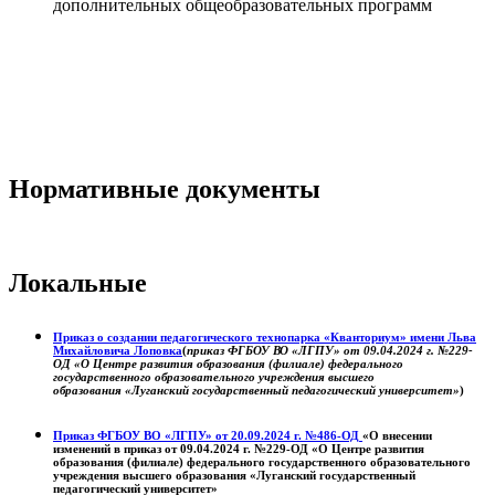
дополнительных общеобразовательных программ
Нормативные документы
Локальные
Приказ о создании педагогического технопарка «Кванториум» имени Льва
Михайловича Лоповка
(
приказ ФГБОУ ВО «ЛГПУ» от 09.04.2024 г. №229-
ОД «О Центре развития образования (филиале) федерального
государственного образовательного учреждения высшего
образования «Луганский государственный педагогический университет»
)
Приказ ФГБОУ ВО «ЛГПУ» от 20.09.2024 г. №486-ОД
«О внесении
изменений в приказ от 09.04.2024 г. №229-ОД «О Центре развития
образования (филиале) федерального государственного образовательного
учреждения высшего образования «Луганский государственный
педагогический университет»