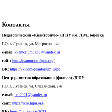
Контакты
Педагогический «Кванториум» ЛГПУ им. Л.М.Лоповка
Г.О. г. Луганск, ул. Матросова, 4а
e-mail:
kvantorium.lgpu@yandex.ru
сайт:
http://kvantorium.lgpu.org/
ВК:
https://vk.com/quantorium_lgpu
Центр развития образования (филиал) ЛГПУ
Г.О. г. Луганск, ул. Славянская, 1-б
e-mail:
cro2021@yandex.ru
сайт:
https://rcro.lgpu.org/
ВК:
https://vk.com/cro2023