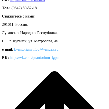
Тел.:
(0642) 50-52-18
Свяжитесь с нами!
291011, Россия,
Луганская Народная Республика,
Г.О. г. Луганск, ул. Матросова, 4а
e-mail:
kvantorium.lgpu@yandex.ru
ВК:
https://vk.com/quantorium_lgpu