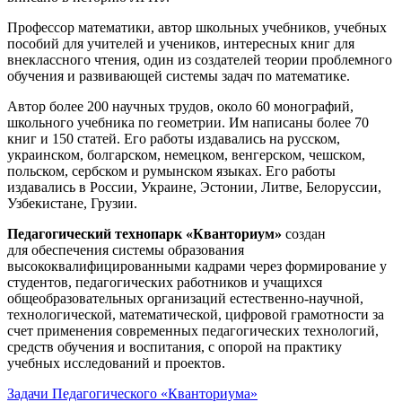
Профессор математики, автор школьных учебников, учебных
пособий для учителей и учеников, интересных книг для
внеклассного чтения, один из создателей теории проблемного
обучения и развивающей системы задач по математике.
Автор более 200 научных трудов, около 60 монографий,
школьного учебника по геометрии. Им написаны более 70
книг и 150 статей. Его работы издавались на русском,
украинском, болгарском, немецком, венгерском, чешском,
польском, сербском и румынском языках. Его работы
издавались в России, Украине, Эстонии, Литве, Белоруссии,
Узбекистане, Грузии.
Педагогический технопарк «Кванториум»
создан
для
обеспечения системы образования
высококвалифицированными кадрами через формирование у
студентов, педагогических работников и учащихся
общеобразовательных организаций естественно-научной,
технологической, математической, цифровой грамотности за
счет применения современных педагогических технологий,
средств обучения и воспитания, с опорой на практику
учебных исследований и проектов.
Задачи Педагогического «Кванториума»