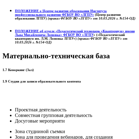
ПОЛОЖЕНИЕ о
Центре развития образования
Института
профессионального развития ФГБОУ ВО «ЛГПУ»
(Центр развития
образования ЛГПУ)
(приказ ФГБОУ ВО «ЛГПУ» от 10.03.2026 г. №154-ОД)
ПОЛОЖЕНИЕ об отделе «Педагогический технопарк «Кванториум» имени
Льва Михайловича Лоповка»
ФГБОУ ВО «ЛГПУ
» («Педагогический
кванториум им. Л.М. Лоповка ЛГПУ»)
(приказ ФГБОУ ВО «ЛГПУ» от
10.03.2026 г. №154-ОД)
Материально-техническая база
1.7 Коворкинг (Зал)
1.9 Студия для записи образовательного контента
Проектная деятельность
Совместная групповая деятельность
Досуговые мероприяти
Зона студииной съемки
Зона для проведения вебинаров, для создания