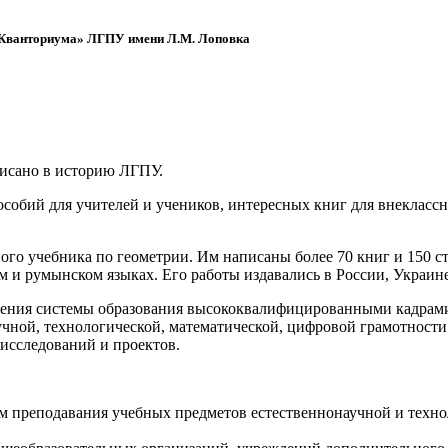
 «Кванториума» ЛГПУ имени Л.М. Лоповка
писано в историю ЛГПУ.
обий для учителей и учеников, интересных книг для внеклассно
ого учебника по геометрии. Им написаны более 70 книг и 150 ст
м и румынском языках. Его работы издавались в России, Украине
ения системы образования высококвалифицированными кадрами 
чной, технологической, математической, цифровой грамотности
х исследований и проектов.
ям преподавания учебных предметов естественнонаучной и техн