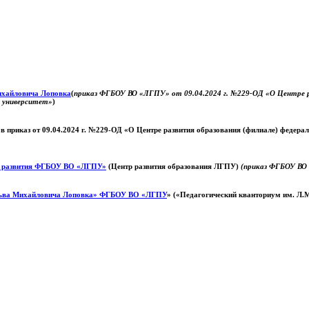
Михайловича Лоповка
(
приказ ФГБОУ ВО «ЛГПУ» от 09.04.2024 г. №229-ОД «О Центре ра
й университет»
)
 в приказ от 09.04.2024 г. №229-ОД «О Центре развития образования (филиале) федер
о развития ФГБОУ ВО «ЛГПУ»
(Центр развития образования ЛГПУ)
(приказ ФГБОУ ВО 
ьва Михайловича Лоповка»
ФГБОУ ВО «ЛГПУ
» («Педагогический кванториум им. Л