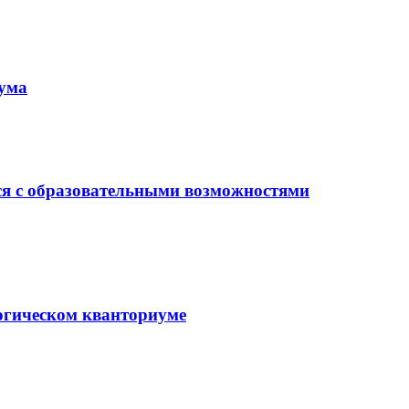
иума
ся с образовательными возможностями
гогическом кванториуме