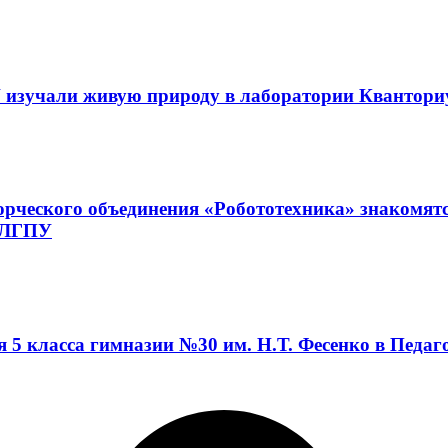
 изучали живую природу в лаборатории Квантор
орческого объединения «Робототехника» знакомят
а ЛГПУ
я 5 класса гимназии №30 им. Н.Т. Фесенко в Педа