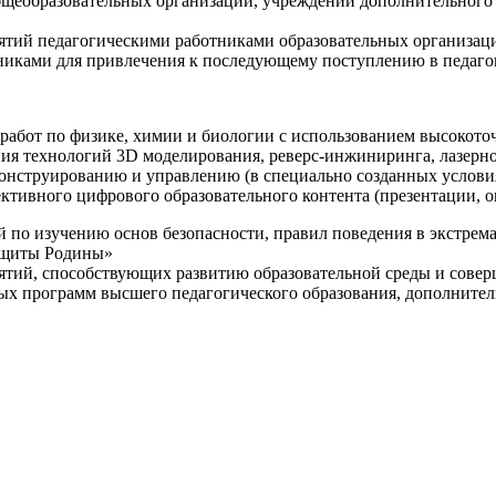
щеобразовательных организаций, учреждений дополнительного 
ятий педагогическими работниками образовательных организаци
никами для привлечения к последующему поступлению в педаго
 работ по физике, химии и биологии с использованием высокот
ния технологий 3D моделирования, реверс-инжиниринга, лазерн
конструированию и управлению (в специально созданных услов
ективного цифрового образовательного контента (презентации,
й по изучению основ безопасности, правил поведения в экстрем
защиты Родины»
иятий, способствующих развитию образовательной среды и сове
ных программ высшего педагогического образования, дополнит