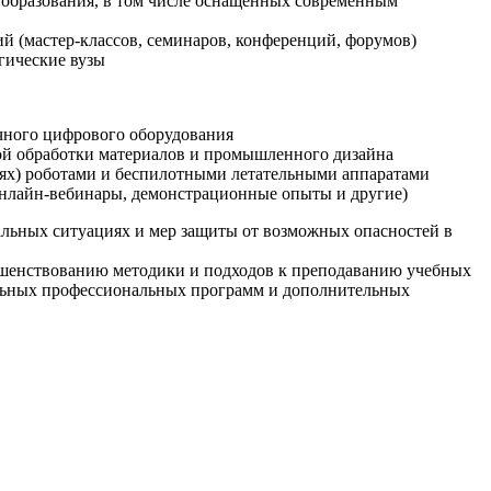
образования, в том числе оснащенных современным
й (мастер-классов, семинаров, конференций, форумов)
гические вузы
очного цифрового оборудования
ой обработки материалов и промышленного дизайна
иях) роботами и беспилотными летательными аппаратами
 онлайн-вебинары, демонстрационные опыты и другие)
альных ситуациях и мер защиты от возможных опасностей в
ршенствованию методики и подходов к преподаванию учебных
ельных профессиональных программ и дополнительных