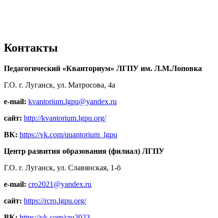
Контакты
Педагогический «Кванториум» ЛГПУ им. Л.М.Лоповка
Г.О. г. Луганск, ул. Матросова, 4а
e-mail:
kvantorium.lgpu@yandex.ru
сайт:
http://kvantorium.lgpu.org/
ВК:
https://vk.com/quantorium_lgpu
Центр развития образования (филиал) ЛГПУ
Г.О. г. Луганск, ул. Славянская, 1-б
e-mail:
cro2021@yandex.ru
сайт:
https://rcro.lgpu.org/
ВК:
https://vk.com/cro2023