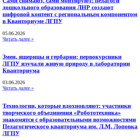
Сами снимают, сами монтируют: педагоги
дошкольного образования ЛНР создают
цифровой контент с региональным компонентом
в Кванториуме ЛГПУ​
05.06.2026
Читать далее »
Змеи, ящерицы и гербарии: первокурсники
ЛГПУ изучали живую природу в лаборатории
Кванториума
03.06.2026
Читать далее »
Технологии, которые вдохновляют: участники
творческого объединения «Робототехника»
знакомятся с образовательными возможностями
Педагогического кванториума им. Л.М. Лоповка
ЛГПУ