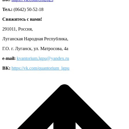
Тел.:
(0642) 50-52-18
Свяжитесь с нами!
291011, Россия,
Луганская Народная Республика,
Г.О. г. Луганск, ул. Матросова, 4а
e-mail:
kvantorium.lgpu@yandex.ru
ВК:
https://vk.com/quantorium_lgpu