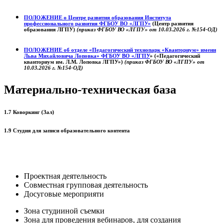
ПОЛОЖЕНИЕ о
Центре развития образования
Института
профессионального развития ФГБОУ ВО «ЛГПУ»
(Центр развития
образования ЛГПУ)
(приказ ФГБОУ ВО «ЛГПУ» от 10.03.2026 г. №154-ОД)
ПОЛОЖЕНИЕ об отделе «Педагогический технопарк «Кванториум» имени
Льва Михайловича Лоповка»
ФГБОУ ВО «ЛГПУ
» («Педагогический
кванториум им. Л.М. Лоповка ЛГПУ»)
(приказ ФГБОУ ВО «ЛГПУ» от
10.03.2026 г. №154-ОД)
Материально-техническая база
1.7 Коворкинг (Зал)
1.9 Студия для записи образовательного контента
Проектная деятельность
Совместная групповая деятельность
Досуговые мероприяти
Зона студииной съемки
Зона для проведения вебинаров, для создания