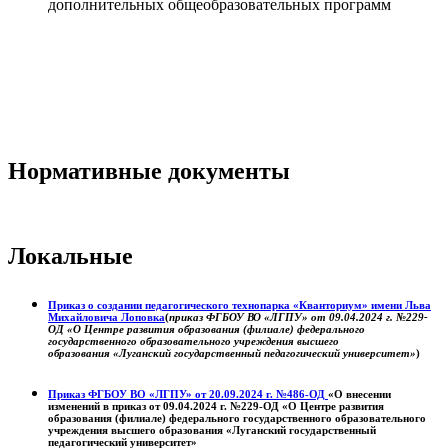
дополнительных общеобразовательных программ
Нормативные документы
Локальные
Приказ о создании педагогического технопарка «Кванториум» имени Льва
Михайловича Лоповка
(
приказ ФГБОУ ВО «ЛГПУ» от 09.04.2024 г. №229-
ОД «О Центре развития образования (филиале) федерального
государственного образовательного учреждения высшего
образования «Луганский государственный педагогический университет»
)
Приказ ФГБОУ ВО «ЛГПУ» от 20.09.2024 г. №486-ОД
«О внесении
изменений в приказ от 09.04.2024 г. №229-ОД «О Центре развития
образования (филиале) федерального государственного образовательного
учреждения высшего образования «Луганский государственный
педагогический университет»