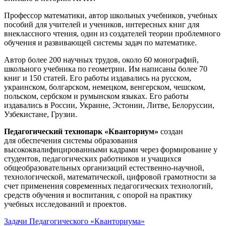
Профессор математики, автор школьных учебников, учебных
пособий для учителей и учеников, интересных книг для
внеклассного чтения, один из создателей теории проблемного
обучения и развивающей системы задач по математике.
Автор более 200 научных трудов, около 60 монографий,
школьного учебника по геометрии. Им написаны более 70
книг и 150 статей. Его работы издавались на русском,
украинском, болгарском, немецком, венгерском, чешском,
польском, сербском и румынском языках. Его работы
издавались в России, Украине, Эстонии, Литве, Белоруссии,
Узбекистане, Грузии.
Педагогический технопарк «Кванториум»
создан
для
обеспечения системы образования
высококвалифицированными кадрами через формирование у
студентов, педагогических работников и учащихся
общеобразовательных организаций естественно-научной,
технологической, математической, цифровой грамотности за
счет применения современных педагогических технологий,
средств обучения и воспитания, с опорой на практику
учебных исследований и проектов.
Задачи Педагогического «Кванториума»