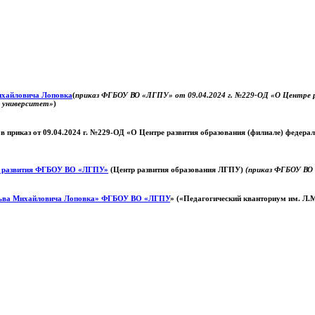
Михайловича Лоповка
(
приказ ФГБОУ ВО «ЛГПУ» от 09.04.2024 г. №229-ОД «О Центре ра
й университет»
)
 в приказ от 09.04.2024 г. №229-ОД «О Центре развития образования (филиале) федер
о развития ФГБОУ ВО «ЛГПУ»
(Центр развития образования ЛГПУ)
(приказ ФГБОУ ВО 
ьва Михайловича Лоповка»
ФГБОУ ВО «ЛГПУ
» («Педагогический кванториум им. Л