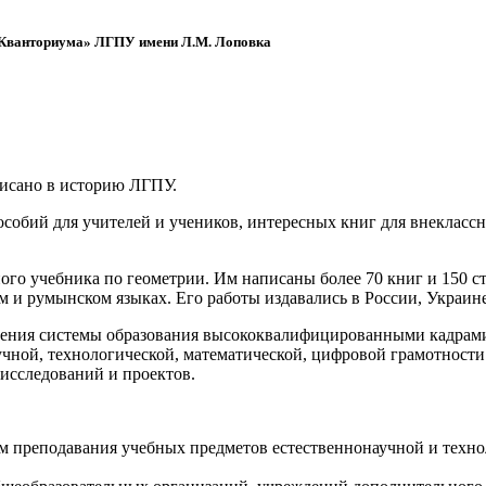
 «Кванториума» ЛГПУ имени Л.М. Лоповка
писано в историю ЛГПУ.
обий для учителей и учеников, интересных книг для внеклассно
ого учебника по геометрии. Им написаны более 70 книг и 150 ст
м и румынском языках. Его работы издавались в России, Украине
ения системы образования высококвалифицированными кадрами 
чной, технологической, математической, цифровой грамотности
х исследований и проектов.
ям преподавания учебных предметов естественнонаучной и техн