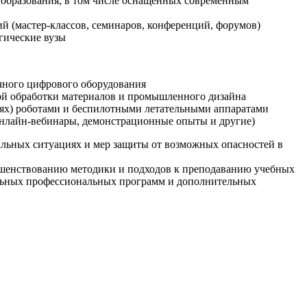
образования, в том числе оснащенных современным
й (мастер-классов, семинаров, конференций, форумов)
гические вузы
очного цифрового оборудования
ой обработки материалов и промышленного дизайна
иях) роботами и беспилотными летательными аппаратами
 онлайн-вебинары, демонстрационные опыты и другие)
альных ситуациях и мер защиты от возможных опасностей в
ршенствованию методики и подходов к преподаванию учебных
ельных профессиональных программ и дополнительных