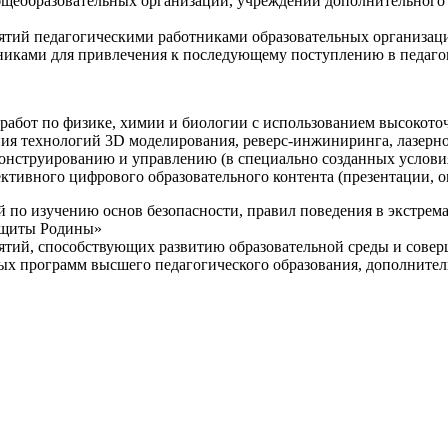
щеобразовательных организаций, учреждений дополнительного 
ятий педагогическими работниками образовательных организаци
никами для привлечения к последующему поступлению в педаго
 работ по физике, химии и биологии с использованием высокот
ния технологий 3D моделирования, реверс-инжиниринга, лазерн
конструированию и управлению (в специально созданных услов
ективного цифрового образовательного контента (презентации,
й по изучению основ безопасности, правил поведения в экстрем
защиты Родины»
иятий, способствующих развитию образовательной среды и сове
ных программ высшего педагогического образования, дополнит