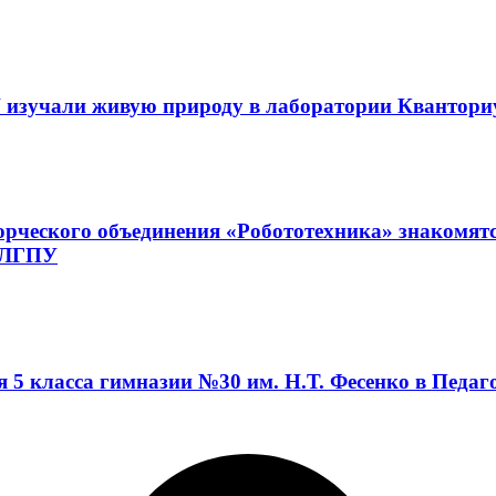
 изучали живую природу в лаборатории Квантор
орческого объединения «Робототехника» знакомят
а ЛГПУ
я 5 класса гимназии №30 им. Н.Т. Фесенко в Педа