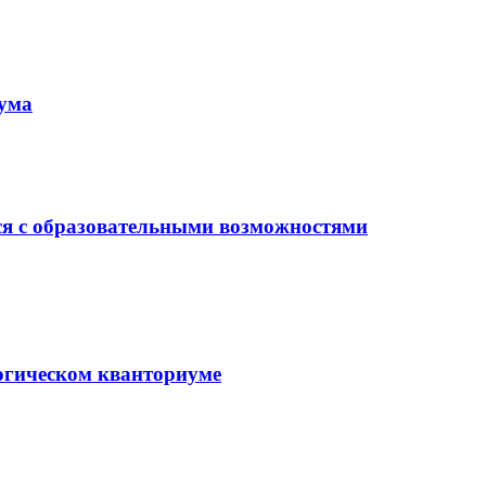
иума
ся с образовательными возможностями
гогическом кванториуме