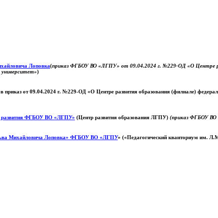
Михайловича Лоповка
(
приказ ФГБОУ ВО «ЛГПУ» от 09.04.2024 г. №229-ОД «О Центре ра
й университет»
)
 в приказ от 09.04.2024 г. №229-ОД «О Центре развития образования (филиале) федер
о развития ФГБОУ ВО «ЛГПУ»
(Центр развития образования ЛГПУ)
(приказ ФГБОУ ВО 
ьва Михайловича Лоповка»
ФГБОУ ВО «ЛГПУ
» («Педагогический кванториум им. Л