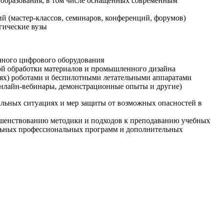
образования, в том числе оснащенных современным
й (мастер-классов, семинаров, конференций, форумов)
гические вузы
очного цифрового оборудования
ой обработки материалов и промышленного дизайна
иях) роботами и беспилотными летательными аппаратами
 онлайн-вебинары, демонстрационные опыты и другие)
альных ситуациях и мер защиты от возможных опасностей в
ршенствованию методики и подходов к преподаванию учебных
ельных профессиональных программ и дополнительных