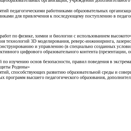
щеобразовательных организаций, учреждений дополнительного 
ятий педагогическими работниками образовательных организаци
никами для привлечения к последующему поступлению в педаго
 работ по физике, химии и биологии с использованием высокот
ния технологий 3D моделирования, реверс-инжиниринга, лазерн
конструированию и управлению (в специально созданных услов
ективного цифрового образовательного контента (презентации,
й по изучению основ безопасности, правил поведения в экстрем
защиты Родины»
иятий, способствующих развитию образовательной среды и сове
ных программ высшего педагогического образования, дополнит