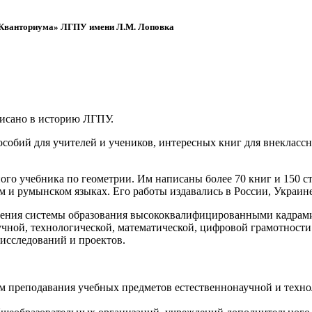
 «Кванториума» ЛГПУ имени Л.М. Лоповка
писано в историю ЛГПУ.
обий для учителей и учеников, интересных книг для внеклассно
ого учебника по геометрии. Им написаны более 70 книг и 150 ст
м и румынском языках. Его работы издавались в России, Украине
ения системы образования высококвалифицированными кадрами 
чной, технологической, математической, цифровой грамотности
х исследований и проектов.
ям преподавания учебных предметов естественнонаучной и техн