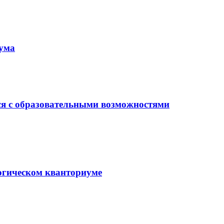
иума
ся с образовательными возможностями
гогическом кванториуме