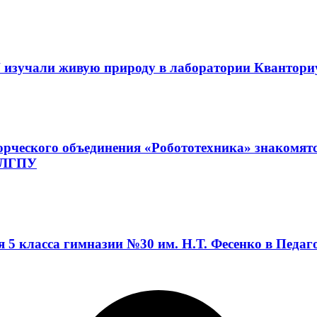
 изучали живую природу в лаборатории Квантор
орческого объединения «Робототехника» знакомят
а ЛГПУ
я 5 класса гимназии №30 им. Н.Т. Фесенко в Педа