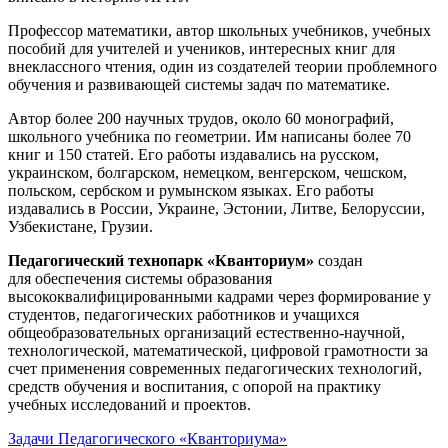
Профессор математики, автор школьных учебников, учебных
пособий для учителей и учеников, интересных книг для
внеклассного чтения, один из создателей теории проблемного
обучения и развивающей системы задач по математике.
Автор более 200 научных трудов, около 60 монографий,
школьного учебника по геометрии. Им написаны более 70
книг и 150 статей. Его работы издавались на русском,
украинском, болгарском, немецком, венгерском, чешском,
польском, сербском и румынском языках. Его работы
издавались в России, Украине, Эстонии, Литве, Белоруссии,
Узбекистане, Грузии.
Педагогический технопарк «Кванториум»
создан
для
обеспечения системы образования
высококвалифицированными кадрами через формирование у
студентов, педагогических работников и учащихся
общеобразовательных организаций естественно-научной,
технологической, математической, цифровой грамотности за
счет применения современных педагогических технологий,
средств обучения и воспитания, с опорой на практику
учебных исследований и проектов.
Задачи Педагогического «Кванториума»