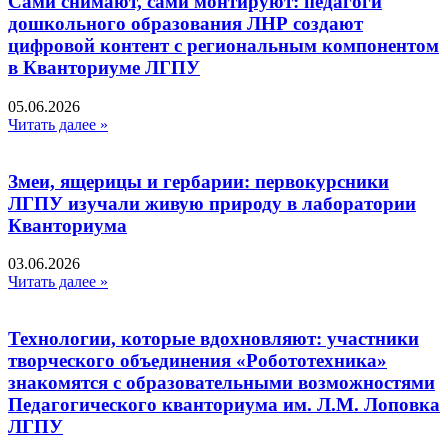
Сами снимают, сами монтируют: педагоги
дошкольного образования ЛНР создают
цифровой контент с региональным компонентом
в Кванториуме ЛГПУ​
05.06.2026
Читать далее »
Змеи, ящерицы и гербарии: первокурсники
ЛГПУ изучали живую природу в лаборатории
Кванториума
03.06.2026
Читать далее »
Технологии, которые вдохновляют: участники
творческого объединения «Робототехника»
знакомятся с образовательными возможностями
Педагогического кванториума им. Л.М. Лоповка
ЛГПУ