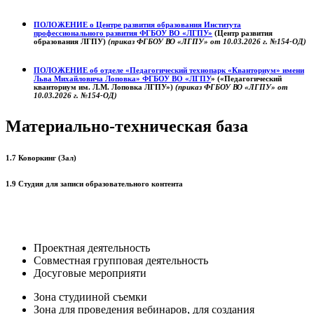
ПОЛОЖЕНИЕ о
Центре развития образования
Института
профессионального развития ФГБОУ ВО «ЛГПУ»
(Центр развития
образования ЛГПУ)
(приказ ФГБОУ ВО «ЛГПУ» от 10.03.2026 г. №154-ОД)
ПОЛОЖЕНИЕ об отделе «Педагогический технопарк «Кванториум» имени
Льва Михайловича Лоповка»
ФГБОУ ВО «ЛГПУ
» («Педагогический
кванториум им. Л.М. Лоповка ЛГПУ»)
(приказ ФГБОУ ВО «ЛГПУ» от
10.03.2026 г. №154-ОД)
Материально-техническая база
1.7 Коворкинг (Зал)
1.9 Студия для записи образовательного контента
Проектная деятельность
Совместная групповая деятельность
Досуговые мероприяти
Зона студииной съемки
Зона для проведения вебинаров, для создания