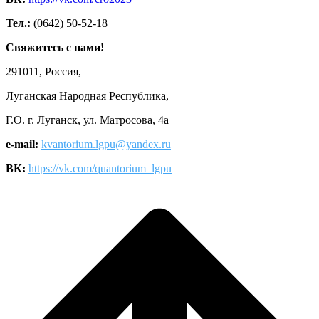
Тел.:
(0642) 50-52-18
Свяжитесь с нами!
291011, Россия,
Луганская Народная Республика,
Г.О. г. Луганск, ул. Матросова, 4а
e-mail:
kvantorium.lgpu@yandex.ru
ВК:
https://vk.com/quantorium_lgpu