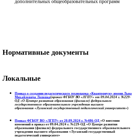
дополнительных общеобразовательных программ
Нормативные документы
Локальные
Приказ о создании педагогического технопарка «Кванториум» имени Льва
Михайловича Лоповка
(
приказ ФГБОУ ВО «ЛГПУ» от 09.04.2024 г. №229-
ОД «О Центре развития образования (филиале) федерального
государственного образовательного учреждения высшего
образования «Луганский государственный педагогический университет»
)
Приказ ФГБОУ ВО «ЛГПУ» от 20.09.2024 г. №486-ОД
«О внесении
изменений в приказ от 09.04.2024 г. №229-ОД «О Центре развития
образования (филиале) федерального государственного образовательного
учреждения высшего образования «Луганский государственный
педагогический университет»