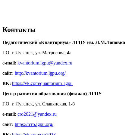
Контакты
Педагогический «Кванториум» ЛГПУ им. Л.М.Лоповка
Г.О. г. Луганск, ул. Матросова, 4а
e-mail:
kvantorium.lgpu@yandex.ru
сайт:
http://kvantorium.lgpu.org/
ВК:
https://vk.com/quantorium_lgpu
Центр развития образования (филиал) ЛГПУ
Г.О. г. Луганск, ул. Славянская, 1-б
e-mail:
cro2021@yandex.ru
сайт:
https://rcro.lgpu.org/
ВК:
https://vk.com/cro2023