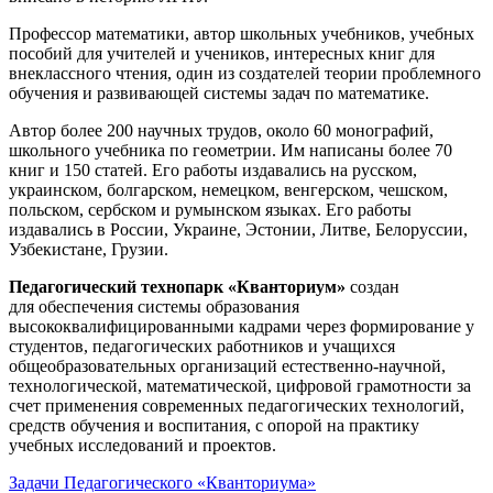
Профессор математики, автор школьных учебников, учебных
пособий для учителей и учеников, интересных книг для
внеклассного чтения, один из создателей теории проблемного
обучения и развивающей системы задач по математике.
Автор более 200 научных трудов, около 60 монографий,
школьного учебника по геометрии. Им написаны более 70
книг и 150 статей. Его работы издавались на русском,
украинском, болгарском, немецком, венгерском, чешском,
польском, сербском и румынском языках. Его работы
издавались в России, Украине, Эстонии, Литве, Белоруссии,
Узбекистане, Грузии.
Педагогический технопарк «Кванториум»
создан
для
обеспечения системы образования
высококвалифицированными кадрами через формирование у
студентов, педагогических работников и учащихся
общеобразовательных организаций естественно-научной,
технологической, математической, цифровой грамотности за
счет применения современных педагогических технологий,
средств обучения и воспитания, с опорой на практику
учебных исследований и проектов.
Задачи Педагогического «Кванториума»