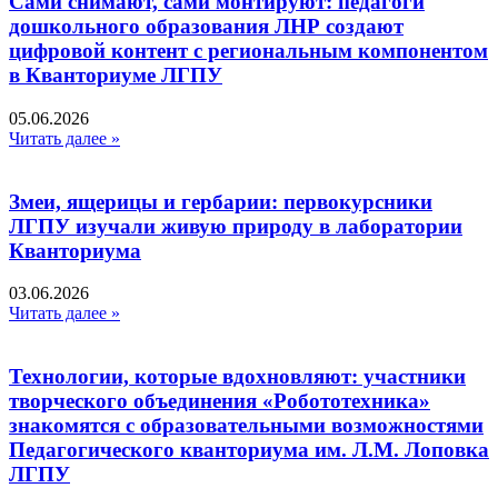
Сами снимают, сами монтируют: педагоги
дошкольного образования ЛНР создают
цифровой контент с региональным компонентом
в Кванториуме ЛГПУ​
05.06.2026
Читать далее »
Змеи, ящерицы и гербарии: первокурсники
ЛГПУ изучали живую природу в лаборатории
Кванториума
03.06.2026
Читать далее »
Технологии, которые вдохновляют: участники
творческого объединения «Робототехника»
знакомятся с образовательными возможностями
Педагогического кванториума им. Л.М. Лоповка
ЛГПУ