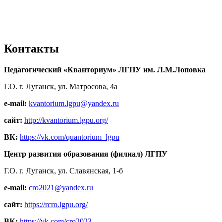
Контакты
Педагогический «Кванториум» ЛГПУ им. Л.М.Лоповка
Г.О. г. Луганск, ул. Матросова, 4а
e-mail:
kvantorium.lgpu@yandex.ru
сайт:
http://kvantorium.lgpu.org/
ВК:
https://vk.com/quantorium_lgpu
Центр развития образования (филиал) ЛГПУ
Г.О. г. Луганск, ул. Славянская, 1-б
e-mail:
cro2021@yandex.ru
сайт:
https://rcro.lgpu.org/
ВК:
https://vk.com/cro2023