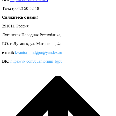
Тел.:
(0642) 50-52-18
Свяжитесь с нами!
291011, Россия,
Луганская Народная Республика,
Г.О. г. Луганск, ул. Матросова, 4а
e-mail:
kvantorium.lgpu@yandex.ru
ВК:
https://vk.com/quantorium_lgpu