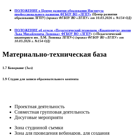
ПОЛОЖЕНИЕ о
Центре развития образования
Института
профессионального развития ФГБОУ ВО «ЛГПУ»
(Центр развития
образования ЛГПУ)
(приказ ФГБОУ ВО «ЛГПУ» от 10.03.2026 г. №154-ОД)
ПОЛОЖЕНИЕ об отделе «Педагогический технопарк «Кванториум» имени
Льва Михайловича Лоповка»
ФГБОУ ВО «ЛГПУ
» («Педагогический
кванториум им. Л.М. Лоповка ЛГПУ»)
(приказ ФГБОУ ВО «ЛГПУ» от
10.03.2026 г. №154-ОД)
Материально-техническая база
1.7 Коворкинг (Зал)
1.9 Студия для записи образовательного контента
Проектная деятельность
Совместная групповая деятельность
Досуговые мероприяти
Зона студииной съемки
Зона для проведения вебинаров, для создания