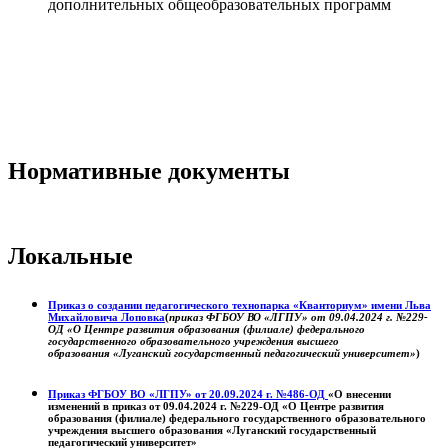
дополнительных общеобразовательных программ
Нормативные документы
Локальные
Приказ о создании педагогического технопарка «Кванториум» имени Льва
Михайловича Лоповка
(
приказ ФГБОУ ВО «ЛГПУ» от 09.04.2024 г. №229-
ОД «О Центре развития образования (филиале) федерального
государственного образовательного учреждения высшего
образования «Луганский государственный педагогический университет»
)
Приказ ФГБОУ ВО «ЛГПУ» от 20.09.2024 г. №486-ОД
«О внесении
изменений в приказ от 09.04.2024 г. №229-ОД «О Центре развития
образования (филиале) федерального государственного образовательного
учреждения высшего образования «Луганский государственный
педагогический университет»