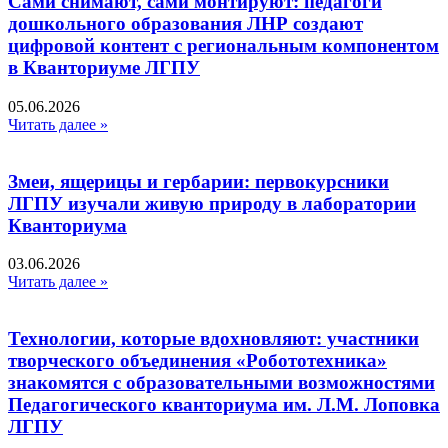
Сами снимают, сами монтируют: педагоги
дошкольного образования ЛНР создают
цифровой контент с региональным компонентом
в Кванториуме ЛГПУ​
05.06.2026
Читать далее »
Змеи, ящерицы и гербарии: первокурсники
ЛГПУ изучали живую природу в лаборатории
Кванториума
03.06.2026
Читать далее »
Технологии, которые вдохновляют: участники
творческого объединения «Робототехника»
знакомятся с образовательными возможностями
Педагогического кванториума им. Л.М. Лоповка
ЛГПУ