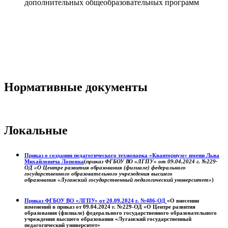
дополнительных общеобразовательных программ
Нормативные документы
Локальные
Приказ о создании педагогического технопарка «Кванториум» имени Льва
Михайловича Лоповка
(
приказ ФГБОУ ВО «ЛГПУ» от 09.04.2024 г. №229-
ОД «О Центре развития образования (филиале) федерального
государственного образовательного учреждения высшего
образования «Луганский государственный педагогический университет»
)
Приказ ФГБОУ ВО «ЛГПУ» от 20.09.2024 г. №486-ОД
«О внесении
изменений в приказ от 09.04.2024 г. №229-ОД «О Центре развития
образования (филиале) федерального государственного образовательного
учреждения высшего образования «Луганский государственный
педагогический университет»