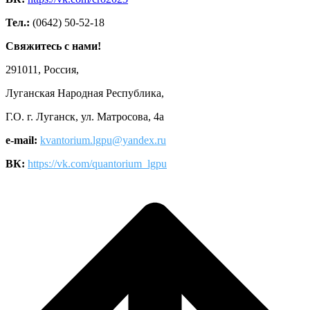
Тел.:
(0642) 50-52-18
Свяжитесь с нами!
291011, Россия,
Луганская Народная Республика,
Г.О. г. Луганск, ул. Матросова, 4а
e-mail:
kvantorium.lgpu@yandex.ru
ВК:
https://vk.com/quantorium_lgpu