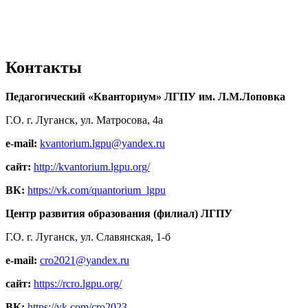
Контакты
Педагогический «Кванториум» ЛГПУ им. Л.М.Лоповка
Г.О. г. Луганск, ул. Матросова, 4а
e-mail:
kvantorium.lgpu@yandex.ru
сайт:
http://kvantorium.lgpu.org/
ВК:
https://vk.com/quantorium_lgpu
Центр развития образования (филиал) ЛГПУ
Г.О. г. Луганск, ул. Славянская, 1-б
e-mail:
cro2021@yandex.ru
сайт:
https://rcro.lgpu.org/
ВК:
https://vk.com/cro2023