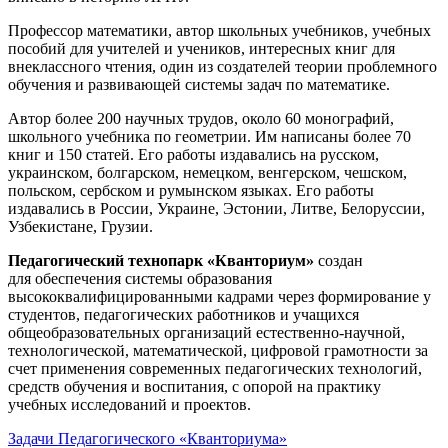
Профессор математики, автор школьных учебников, учебных
пособий для учителей и учеников, интересных книг для
внеклассного чтения, один из создателей теории проблемного
обучения и развивающей системы задач по математике.
Автор более 200 научных трудов, около 60 монографий,
школьного учебника по геометрии. Им написаны более 70
книг и 150 статей. Его работы издавались на русском,
украинском, болгарском, немецком, венгерском, чешском,
польском, сербском и румынском языках. Его работы
издавались в России, Украине, Эстонии, Литве, Белоруссии,
Узбекистане, Грузии.
Педагогический технопарк «Кванториум»
создан
для
обеспечения системы образования
высококвалифицированными кадрами через формирование у
студентов, педагогических работников и учащихся
общеобразовательных организаций естественно-научной,
технологической, математической, цифровой грамотности за
счет применения современных педагогических технологий,
средств обучения и воспитания, с опорой на практику
учебных исследований и проектов.
Задачи Педагогического «Кванториума»