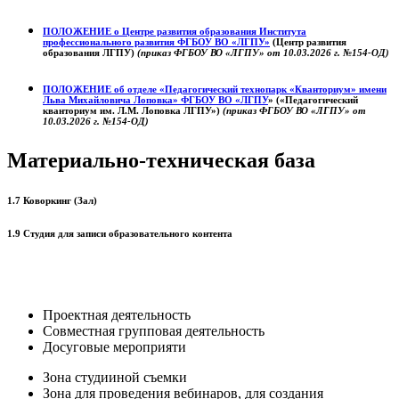
ПОЛОЖЕНИЕ о
Центре развития образования
Института
профессионального развития ФГБОУ ВО «ЛГПУ»
(Центр развития
образования ЛГПУ)
(приказ ФГБОУ ВО «ЛГПУ» от 10.03.2026 г. №154-ОД)
ПОЛОЖЕНИЕ об отделе «Педагогический технопарк «Кванториум» имени
Льва Михайловича Лоповка»
ФГБОУ ВО «ЛГПУ
» («Педагогический
кванториум им. Л.М. Лоповка ЛГПУ»)
(приказ ФГБОУ ВО «ЛГПУ» от
10.03.2026 г. №154-ОД)
Материально-техническая база
1.7 Коворкинг (Зал)
1.9 Студия для записи образовательного контента
Проектная деятельность
Совместная групповая деятельность
Досуговые мероприяти
Зона студииной съемки
Зона для проведения вебинаров, для создания