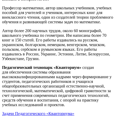
Профессор математики, автор школьных учебников, учебных
пособий для учителей и учеников, интересных книг для
внеклассного чтения, один из создателей теории проблемного
обучения и развивающей системы задач по математике.
Автор более 200 научных трудов, около 60 монографий,
школьного учебника по геометрии. Им написаны более 70
книг и 150 статей. Его работы издавались на русском,
украинском, болгарском, немецком, венгерском, чешском,
польском, сербском и румынском языках. Его работы
издавались в России, Украине, Эстонии, Литве, Белоруссии,
Узбекистане, Грузии.
Педагогический технопарк «Кванториум»
создан
для
обеспечения системы образования
высококвалифицированными кадрами через формирование у
студентов, педагогических работников и учащихся
общеобразовательных организаций естественно-научной,
технологической, математической, цифровой грамотности за
счет применения современных педагогических технологий,
средств обучения и воспитания, с опорой на практику
учебных исследований и проектов.
Задачи Педагогического «Кванториума»