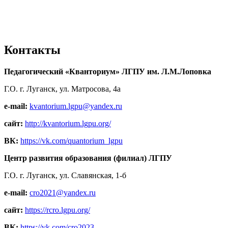
Контакты
Педагогический «Кванториум» ЛГПУ им. Л.М.Лоповка
Г.О. г. Луганск, ул. Матросова, 4а
e-mail:
kvantorium.lgpu@yandex.ru
сайт:
http://kvantorium.lgpu.org/
ВК:
https://vk.com/quantorium_lgpu
Центр развития образования (филиал) ЛГПУ
Г.О. г. Луганск, ул. Славянская, 1-б
e-mail:
cro2021@yandex.ru
сайт:
https://rcro.lgpu.org/
ВК:
https://vk.com/cro2023