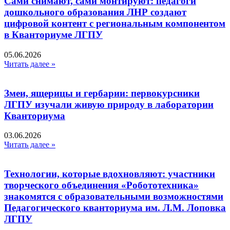
Сами снимают, сами монтируют: педагоги
дошкольного образования ЛНР создают
цифровой контент с региональным компонентом
в Кванториуме ЛГПУ​
05.06.2026
Читать далее »
Змеи, ящерицы и гербарии: первокурсники
ЛГПУ изучали живую природу в лаборатории
Кванториума
03.06.2026
Читать далее »
Технологии, которые вдохновляют: участники
творческого объединения «Робототехника»
знакомятся с образовательными возможностями
Педагогического кванториума им. Л.М. Лоповка
ЛГПУ