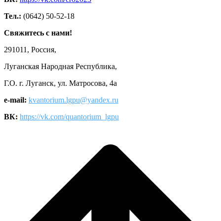
Тел.:
(0642) 50-52-18
Свяжитесь с нами!
291011, Россия,
Луганская Народная Республика,
Г.О. г. Луганск, ул. Матросова, 4а
e-mail:
kvantorium.lgpu@yandex.ru
ВК:
https://vk.com/quantorium_lgpu