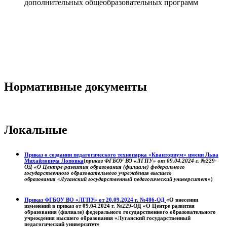
дополнительных общеобразовательных программ
Нормативные документы
Локальные
Приказ о создании педагогического технопарка «Кванториум» имени Льва
Михайловича Лоповка
(
приказ ФГБОУ ВО «ЛГПУ» от 09.04.2024 г. №229-
ОД «О Центре развития образования (филиале) федерального
государственного образовательного учреждения высшего
образования «Луганский государственный педагогический университет»
)
Приказ ФГБОУ ВО «ЛГПУ» от 20.09.2024 г. №486-ОД
«О внесении
изменений в приказ от 09.04.2024 г. №229-ОД «О Центре развития
образования (филиале) федерального государственного образовательного
учреждения высшего образования «Луганский государственный
педагогический университет»