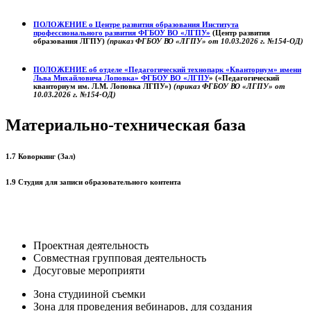
ПОЛОЖЕНИЕ о
Центре развития образования
Института
профессионального развития ФГБОУ ВО «ЛГПУ»
(Центр развития
образования ЛГПУ)
(приказ ФГБОУ ВО «ЛГПУ» от 10.03.2026 г. №154-ОД)
ПОЛОЖЕНИЕ об отделе «Педагогический технопарк «Кванториум» имени
Льва Михайловича Лоповка»
ФГБОУ ВО «ЛГПУ
» («Педагогический
кванториум им. Л.М. Лоповка ЛГПУ»)
(приказ ФГБОУ ВО «ЛГПУ» от
10.03.2026 г. №154-ОД)
Материально-техническая база
1.7 Коворкинг (Зал)
1.9 Студия для записи образовательного контента
Проектная деятельность
Совместная групповая деятельность
Досуговые мероприяти
Зона студииной съемки
Зона для проведения вебинаров, для создания