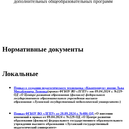
дополнительных общеобразовательных программ
Нормативные документы
Локальные
Приказ о создании педагогического технопарка «Кванториум» имени Льва
Михайловича Лоповка
(
приказ ФГБОУ ВО «ЛГПУ» от 09.04.2024 г. №229-
ОД «О Центре развития образования (филиале) федерального
государственного образовательного учреждения высшего
образования «Луганский государственный педагогический университет»
)
Приказ ФГБОУ ВО «ЛГПУ» от 20.09.2024 г. №486-ОД
«О внесении
изменений в приказ от 09.04.2024 г. №229-ОД «О Центре развития
образования (филиале) федерального государственного образовательного
учреждения высшего образования «Луганский государственный
педагогический университет»