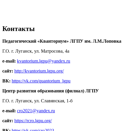
Контакты
Педагогический «Кванториум» ЛГПУ им. Л.М.Лоповка
Г.О. г. Луганск, ул. Матросова, 4а
e-mail:
kvantorium.lgpu@yandex.ru
сайт:
http://kvantorium.lgpu.org/
ВК:
https://vk.com/quantorium_lgpu
Центр развития образования (филиал) ЛГПУ
Г.О. г. Луганск, ул. Славянская, 1-б
e-mail:
cro2021@yandex.ru
сайт:
https://rcro.lgpu.org/
ВК:
https://vk.com/cro2023