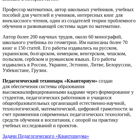
Профессор математики, автор школьных учебников, учебных
пособий для учителей и учеников, интересных книг для
внеклассного чтения, один из создателей теории проблемного
обучения и развивающей системы задач по математике.
Автор более 200 научных трудов, около 60 монографий,
школьного учебника по геометрии. Им написаны более 70
книг и 150 статей. Его работы издавались на русском,
украинском, болгарском, немецком, венгерском, чешском,
польском, сербском и румынском языках. Его работы
издавались в России, Украине, Эстонии, Литве, Белоруссии,
Узбекистане, Грузии.
Педагогический технопарк «Кванториум»
создан
для
обеспечения системы образования
высококвалифицированными кадрами через формирование у
студентов, педагогических работников и учащихся
общеобразовательных организаций естественно-научной,
технологической, математической, цифровой грамотности за
счет применения современных педагогических технологий,
средств обучения и воспитания, с опорой на практику
учебных исследований и проектов.
Задачи Педагогического «Кванториума»