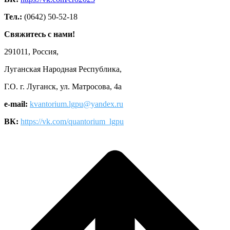
Тел.:
(0642) 50-52-18
Свяжитесь с нами!
291011, Россия,
Луганская Народная Республика,
Г.О. г. Луганск, ул. Матросова, 4а
e-mail:
kvantorium.lgpu@yandex.ru
ВК:
https://vk.com/quantorium_lgpu