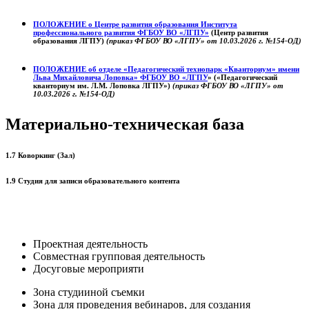
ПОЛОЖЕНИЕ о
Центре развития образования
Института
профессионального развития ФГБОУ ВО «ЛГПУ»
(Центр развития
образования ЛГПУ)
(приказ ФГБОУ ВО «ЛГПУ» от 10.03.2026 г. №154-ОД)
ПОЛОЖЕНИЕ об отделе «Педагогический технопарк «Кванториум» имени
Льва Михайловича Лоповка»
ФГБОУ ВО «ЛГПУ
» («Педагогический
кванториум им. Л.М. Лоповка ЛГПУ»)
(приказ ФГБОУ ВО «ЛГПУ» от
10.03.2026 г. №154-ОД)
Материально-техническая база
1.7 Коворкинг (Зал)
1.9 Студия для записи образовательного контента
Проектная деятельность
Совместная групповая деятельность
Досуговые мероприяти
Зона студииной съемки
Зона для проведения вебинаров, для создания