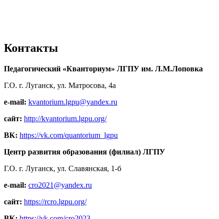
Контакты
Педагогический «Кванториум» ЛГПУ им. Л.М.Лоповка
Г.О. г. Луганск, ул. Матросова, 4а
e-mail:
kvantorium.lgpu@yandex.ru
сайт:
http://kvantorium.lgpu.org/
ВК:
https://vk.com/quantorium_lgpu
Центр развития образования (филиал) ЛГПУ
Г.О. г. Луганск, ул. Славянская, 1-б
e-mail:
cro2021@yandex.ru
сайт:
https://rcro.lgpu.org/
ВК:
https://vk.com/cro2023