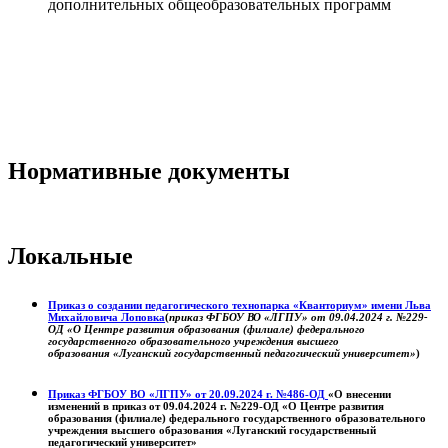
дополнительных общеобразовательных программ
Нормативные документы
Локальные
Приказ о создании педагогического технопарка «Кванториум» имени Льва
Михайловича Лоповка
(
приказ ФГБОУ ВО «ЛГПУ» от 09.04.2024 г. №229-
ОД «О Центре развития образования (филиале) федерального
государственного образовательного учреждения высшего
образования «Луганский государственный педагогический университет»
)
Приказ ФГБОУ ВО «ЛГПУ» от 20.09.2024 г. №486-ОД
«О внесении
изменений в приказ от 09.04.2024 г. №229-ОД «О Центре развития
образования (филиале) федерального государственного образовательного
учреждения высшего образования «Луганский государственный
педагогический университет»