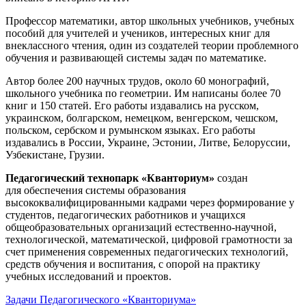
Профессор математики, автор школьных учебников, учебных
пособий для учителей и учеников, интересных книг для
внеклассного чтения, один из создателей теории проблемного
обучения и развивающей системы задач по математике.
Автор более 200 научных трудов, около 60 монографий,
школьного учебника по геометрии. Им написаны более 70
книг и 150 статей. Его работы издавались на русском,
украинском, болгарском, немецком, венгерском, чешском,
польском, сербском и румынском языках. Его работы
издавались в России, Украине, Эстонии, Литве, Белоруссии,
Узбекистане, Грузии.
Педагогический технопарк «Кванториум»
создан
для
обеспечения системы образования
высококвалифицированными кадрами через формирование у
студентов, педагогических работников и учащихся
общеобразовательных организаций естественно-научной,
технологической, математической, цифровой грамотности за
счет применения современных педагогических технологий,
средств обучения и воспитания, с опорой на практику
учебных исследований и проектов.
Задачи Педагогического «Кванториума»