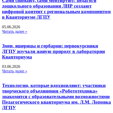
Сами снимают, сами монтируют: педагоги
дошкольного образования ЛНР создают
цифровой контент с региональным компонентом
в Кванториуме ЛГПУ​
05.06.2026
Читать далее »
Змеи, ящерицы и гербарии: первокурсники
ЛГПУ изучали живую природу в лаборатории
Кванториума
03.06.2026
Читать далее »
Технологии, которые вдохновляют: участники
творческого объединения «Робототехника»
знакомятся с образовательными возможностями
Педагогического кванториума им. Л.М. Лоповка
ЛГПУ