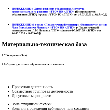
ПОЛОЖЕНИЕ о
Центре развития образования
Института
профессионального развития ФГБОУ ВО «ЛГПУ»
(Центр развития
образования ЛГПУ)
(приказ ФГБОУ ВО «ЛГПУ» от 10.03.2026 г. №154-ОД)
ПОЛОЖЕНИЕ об отделе «Педагогический технопарк «Кванториум» имени
Льва Михайловича Лоповка»
ФГБОУ ВО «ЛГПУ
» («Педагогический
кванториум им. Л.М. Лоповка ЛГПУ»)
(приказ ФГБОУ ВО «ЛГПУ» от
10.03.2026 г. №154-ОД)
Материально-техническая база
1.7 Коворкинг (Зал)
1.9 Студия для записи образовательного контента
Проектная деятельность
Совместная групповая деятельность
Досуговые мероприяти
Зона студииной съемки
Зона для проведения вебинаров, для создания