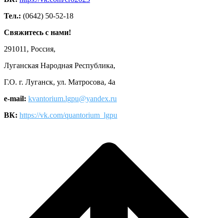
Тел.:
(0642) 50-52-18
Свяжитесь с нами!
291011, Россия,
Луганская Народная Республика,
Г.О. г. Луганск, ул. Матросова, 4а
e-mail:
kvantorium.lgpu@yandex.ru
ВК:
https://vk.com/quantorium_lgpu