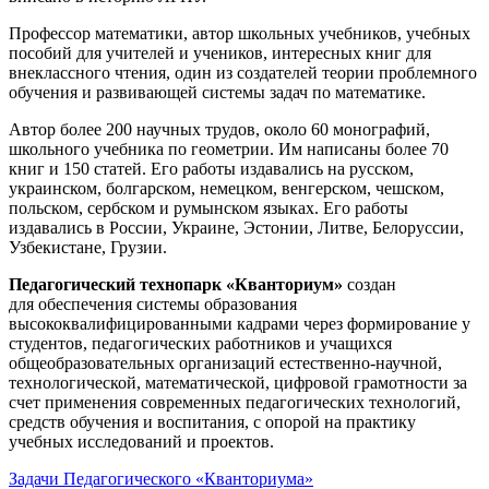
Профессор математики, автор школьных учебников, учебных
пособий для учителей и учеников, интересных книг для
внеклассного чтения, один из создателей теории проблемного
обучения и развивающей системы задач по математике.
Автор более 200 научных трудов, около 60 монографий,
школьного учебника по геометрии. Им написаны более 70
книг и 150 статей. Его работы издавались на русском,
украинском, болгарском, немецком, венгерском, чешском,
польском, сербском и румынском языках. Его работы
издавались в России, Украине, Эстонии, Литве, Белоруссии,
Узбекистане, Грузии.
Педагогический технопарк «Кванториум»
создан
для
обеспечения системы образования
высококвалифицированными кадрами через формирование у
студентов, педагогических работников и учащихся
общеобразовательных организаций естественно-научной,
технологической, математической, цифровой грамотности за
счет применения современных педагогических технологий,
средств обучения и воспитания, с опорой на практику
учебных исследований и проектов.
Задачи Педагогического «Кванториума»