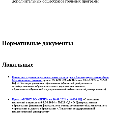
дополнительных общеобразовательных программ
Нормативные документы
Локальные
Приказ о создании педагогического технопарка «Кванториум» имени Льва
Михайловича Лоповка
(
приказ ФГБОУ ВО «ЛГПУ» от 09.04.2024 г. №229-
ОД «О Центре развития образования (филиале) федерального
государственного образовательного учреждения высшего
образования «Луганский государственный педагогический университет»
)
Приказ ФГБОУ ВО «ЛГПУ» от 20.09.2024 г. №486-ОД
«О внесении
изменений в приказ от 09.04.2024 г. №229-ОД «О Центре развития
образования (филиале) федерального государственного образовательного
учреждения высшего образования «Луганский государственный
педагогический университет»