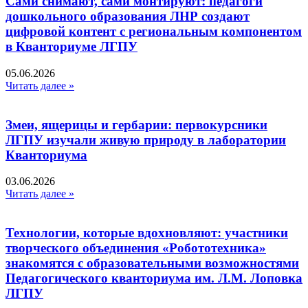
Сами снимают, сами монтируют: педагоги
дошкольного образования ЛНР создают
цифровой контент с региональным компонентом
в Кванториуме ЛГПУ​
05.06.2026
Читать далее »
Змеи, ящерицы и гербарии: первокурсники
ЛГПУ изучали живую природу в лаборатории
Кванториума
03.06.2026
Читать далее »
Технологии, которые вдохновляют: участники
творческого объединения «Робототехника»
знакомятся с образовательными возможностями
Педагогического кванториума им. Л.М. Лоповка
ЛГПУ