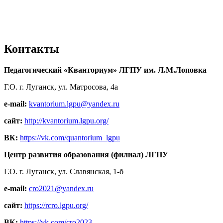
Контакты
Педагогический «Кванториум» ЛГПУ им. Л.М.Лоповка
Г.О. г. Луганск, ул. Матросова, 4а
e-mail:
kvantorium.lgpu@yandex.ru
сайт:
http://kvantorium.lgpu.org/
ВК:
https://vk.com/quantorium_lgpu
Центр развития образования (филиал) ЛГПУ
Г.О. г. Луганск, ул. Славянская, 1-б
e-mail:
cro2021@yandex.ru
сайт:
https://rcro.lgpu.org/
ВК:
https://vk.com/cro2023