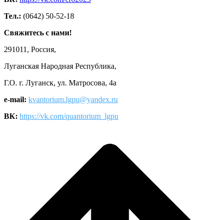
Тел.:
(0642) 50-52-18
Свяжитесь с нами!
291011, Россия,
Луганская Народная Республика,
Г.О. г. Луганск, ул. Матросова, 4а
e-mail:
kvantorium.lgpu@yandex.ru
ВК:
https://vk.com/quantorium_lgpu