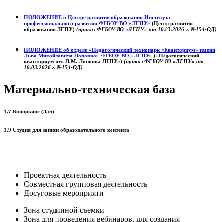
ПОЛОЖЕНИЕ о
Центре развития образования
Института
профессионального развития ФГБОУ ВО «ЛГПУ»
(Центр развития
образования ЛГПУ)
(приказ ФГБОУ ВО «ЛГПУ» от 10.03.2026 г. №154-ОД)
ПОЛОЖЕНИЕ об отделе «Педагогический технопарк «Кванториум» имени
Льва Михайловича Лоповка»
ФГБОУ ВО «ЛГПУ
» («Педагогический
кванториум им. Л.М. Лоповка ЛГПУ»)
(приказ ФГБОУ ВО «ЛГПУ» от
10.03.2026 г. №154-ОД)
Материально-техническая база
1.7 Коворкинг (Зал)
1.9 Студия для записи образовательного контента
Проектная деятельность
Совместная групповая деятельность
Досуговые мероприяти
Зона студииной съемки
Зона для проведения вебинаров, для создания