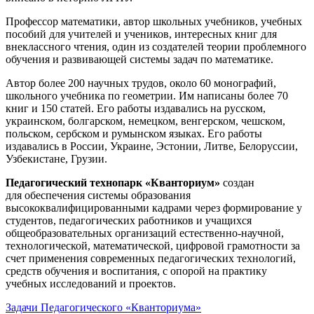
Профессор математики, автор школьных учебников, учебных
пособий для учителей и учеников, интересных книг для
внеклассного чтения, один из создателей теории проблемного
обучения и развивающей системы задач по математике.
Автор более 200 научных трудов, около 60 монографий,
школьного учебника по геометрии. Им написаны более 70
книг и 150 статей. Его работы издавались на русском,
украинском, болгарском, немецком, венгерском, чешском,
польском, сербском и румынском языках. Его работы
издавались в России, Украине, Эстонии, Литве, Белоруссии,
Узбекистане, Грузии.
Педагогический технопарк «Кванториум»
создан
для
обеспечения системы образования
высококвалифицированными кадрами через формирование у
студентов, педагогических работников и учащихся
общеобразовательных организаций естественно-научной,
технологической, математической, цифровой грамотности за
счет применения современных педагогических технологий,
средств обучения и воспитания, с опорой на практику
учебных исследований и проектов.
Задачи Педагогического «Кванториума»