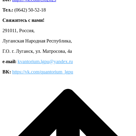
Тел.:
(0642) 50-52-18
Свяжитесь с нами!
291011, Россия,
Луганская Народная Республика,
Г.О. г. Луганск, ул. Матросова, 4а
e-mail:
kvantorium.lgpu@yandex.ru
ВК:
https://vk.com/quantorium_lgpu