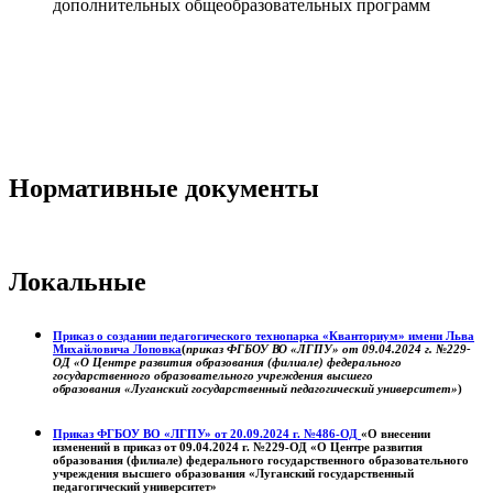
дополнительных общеобразовательных программ
Нормативные документы
Локальные
Приказ о создании педагогического технопарка «Кванториум» имени Льва
Михайловича Лоповка
(
приказ ФГБОУ ВО «ЛГПУ» от 09.04.2024 г. №229-
ОД «О Центре развития образования (филиале) федерального
государственного образовательного учреждения высшего
образования «Луганский государственный педагогический университет»
)
Приказ ФГБОУ ВО «ЛГПУ» от 20.09.2024 г. №486-ОД
«О внесении
изменений в приказ от 09.04.2024 г. №229-ОД «О Центре развития
образования (филиале) федерального государственного образовательного
учреждения высшего образования «Луганский государственный
педагогический университет»