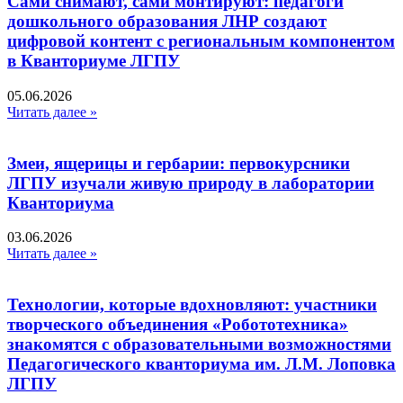
Сами снимают, сами монтируют: педагоги
дошкольного образования ЛНР создают
цифровой контент с региональным компонентом
в Кванториуме ЛГПУ​
05.06.2026
Читать далее »
Змеи, ящерицы и гербарии: первокурсники
ЛГПУ изучали живую природу в лаборатории
Кванториума
03.06.2026
Читать далее »
Технологии, которые вдохновляют: участники
творческого объединения «Робототехника»
знакомятся с образовательными возможностями
Педагогического кванториума им. Л.М. Лоповка
ЛГПУ