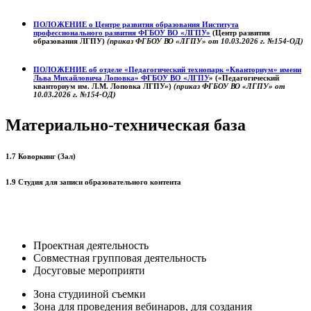
ПОЛОЖЕНИЕ о
Центре развития образования
Института
профессионального развития ФГБОУ ВО «ЛГПУ»
(Центр развития
образования ЛГПУ)
(приказ ФГБОУ ВО «ЛГПУ» от 10.03.2026 г. №154-ОД)
ПОЛОЖЕНИЕ об отделе «Педагогический технопарк «Кванториум» имени
Льва Михайловича Лоповка»
ФГБОУ ВО «ЛГПУ
» («Педагогический
кванториум им. Л.М. Лоповка ЛГПУ»)
(приказ ФГБОУ ВО «ЛГПУ» от
10.03.2026 г. №154-ОД)
Материально-техническая база
1.7 Коворкинг (Зал)
1.9 Студия для записи образовательного контента
Проектная деятельность
Совместная групповая деятельность
Досуговые мероприяти
Зона студииной съемки
Зона для проведения вебинаров, для создания