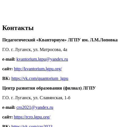
Контакты
Педагогический «Кванториум» ЛГПУ им. Л.М.Лоповка
Г.О. г. Луганск, ул. Матросова, 4а
e-mail:
kvantorium.lgpu@yandex.ru
сайт:
http://kvantorium.lgpu.org/
ВК:
https://vk.com/quantorium_lgpu
Центр развития образования (филиал) ЛГПУ
Г.О. г. Луганск, ул. Славянская, 1-б
e-mail:
cro2021@yandex.ru
сайт:
https://rcro.lgpu.org/
ВК:
https://vk.com/cro2023