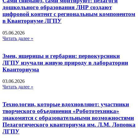
Сами снимают, сами монтируют: педагоги
дошкольного образования ЛНР создают
цифровой контент с региональным компонентом
в Кванториуме ЛГПУ​
05.06.2026
Читать далее »
Змеи, ящерицы и гербарии: первокурсники
ЛГПУ изучали живую природу в лаборатории
Кванториума
03.06.2026
Читать далее »
Технологии, которые вдохновляют: участники
творческого объединения «Робототехника»
знакомятся с образовательными возможностями
Педагогического кванториума им. Л.М. Лоповка
ЛГПУ