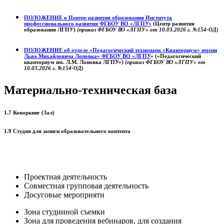
ПОЛОЖЕНИЕ о
Центре развития образования
Института
профессионального развития ФГБОУ ВО «ЛГПУ»
(Центр развития
образования ЛГПУ)
(приказ ФГБОУ ВО «ЛГПУ» от 10.03.2026 г. №154-ОД)
ПОЛОЖЕНИЕ об отделе «Педагогический технопарк «Кванториум» имени
Льва Михайловича Лоповка»
ФГБОУ ВО «ЛГПУ
» («Педагогический
кванториум им. Л.М. Лоповка ЛГПУ»)
(приказ ФГБОУ ВО «ЛГПУ» от
10.03.2026 г. №154-ОД)
Материально-техническая база
1.7 Коворкинг (Зал)
1.9 Студия для записи образовательного контента
Проектная деятельность
Совместная групповая деятельность
Досуговые мероприяти
Зона студииной съемки
Зона для проведения вебинаров, для создания