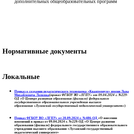
дополнительных общеобразовательных программ
Нормативные документы
Локальные
Приказ о создании педагогического технопарка «Кванториум» имени Льва
Михайловича Лоповка
(
приказ ФГБОУ ВО «ЛГПУ» от 09.04.2024 г. №229-
ОД «О Центре развития образования (филиале) федерального
государственного образовательного учреждения высшего
образования «Луганский государственный педагогический университет»
)
Приказ ФГБОУ ВО «ЛГПУ» от 20.09.2024 г. №486-ОД
«О внесении
изменений в приказ от 09.04.2024 г. №229-ОД «О Центре развития
образования (филиале) федерального государственного образовательного
учреждения высшего образования «Луганский государственный
педагогический университет»