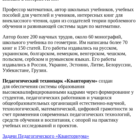
Профессор математики, автор школьных учебников, учебных
пособий для учителей и учеников, интересных книг для
внеклассного чтения, один из создателей теории проблемного
обучения и развивающей системы задач по математике.
Автор более 200 научных трудов, около 60 монографий,
школьного учебника по геометрии. Им написаны более 70
книг и 150 статей. Его работы издавались на русском,
украинском, болгарском, немецком, венгерском, чешском,
польском, сербском и румынском языках. Его работы
издавались в России, Украине, Эстонии, Литве, Белоруссии,
Узбекистане, Грузии.
Педагогический технопарк «Кванториум»
создан
для
обеспечения системы образования
высококвалифицированными кадрами через формирование у
студентов, педагогических работников и учащихся
общеобразовательных организаций естественно-научной,
технологической, математической, цифровой грамотности за
счет применения современных педагогических технологий,
средств обучения и воспитания, с опорой на практику
учебных исследований и проектов.
Задачи Педагогического «Кванториума»