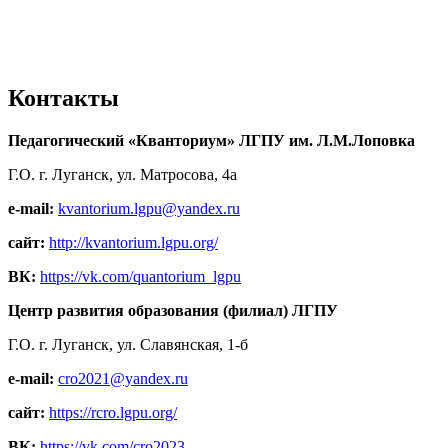
Контакты
Педагогический «Кванториум» ЛГПУ им. Л.М.Лоповка
Г.О. г. Луганск, ул. Матросова, 4а
e-mail:
kvantorium.lgpu@yandex.ru
сайт:
http://kvantorium.lgpu.org/
ВК:
https://vk.com/quantorium_lgpu
Центр развития образования (филиал) ЛГПУ
Г.О. г. Луганск, ул. Славянская, 1-б
e-mail:
cro2021@yandex.ru
сайт:
https://rcro.lgpu.org/
ВК:
https://vk.com/cro2023