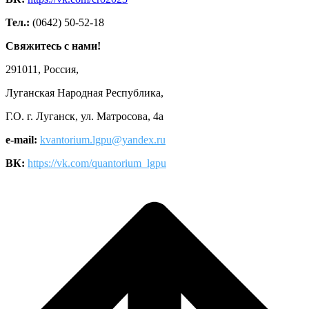
Тел.:
(0642) 50-52-18
Свяжитесь с нами!
291011, Россия,
Луганская Народная Республика,
Г.О. г. Луганск, ул. Матросова, 4а
e-mail:
kvantorium.lgpu@yandex.ru
ВК:
https://vk.com/quantorium_lgpu