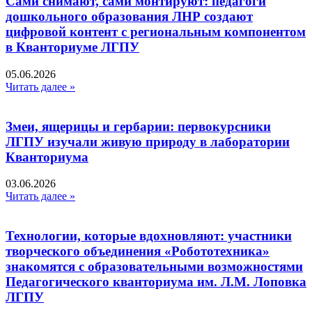
Сами снимают, сами монтируют: педагоги
дошкольного образования ЛНР создают
цифровой контент с региональным компонентом
в Кванториуме ЛГПУ​
05.06.2026
Читать далее »
Змеи, ящерицы и гербарии: первокурсники
ЛГПУ изучали живую природу в лаборатории
Кванториума
03.06.2026
Читать далее »
Технологии, которые вдохновляют: участники
творческого объединения «Робототехника»
знакомятся с образовательными возможностями
Педагогического кванториума им. Л.М. Лоповка
ЛГПУ