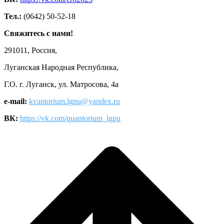
Тел.:
(0642) 50-52-18
Свяжитесь с нами!
291011, Россия,
Луганская Народная Республика,
Г.О. г. Луганск, ул. Матросова, 4а
e-mail:
kvantorium.lgpu@yandex.ru
ВК:
https://vk.com/quantorium_lgpu