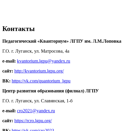
Контакты
Педагогический «Кванториум» ЛГПУ им. Л.М.Лоповка
Г.О. г. Луганск, ул. Матросова, 4а
e-mail:
kvantorium.lgpu@yandex.ru
сайт:
http://kvantorium.lgpu.org/
ВК:
https://vk.com/quantorium_lgpu
Центр развития образования (филиал) ЛГПУ
Г.О. г. Луганск, ул. Славянская, 1-б
e-mail:
cro2021@yandex.ru
сайт:
https://rcro.lgpu.org/
ВК:
https://vk.com/cro2023