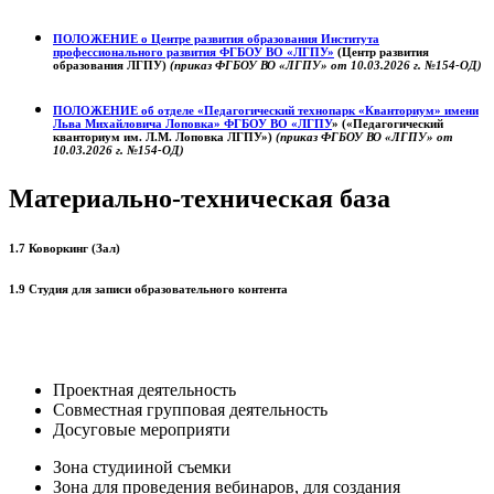
ПОЛОЖЕНИЕ о
Центре развития образования
Института
профессионального развития ФГБОУ ВО «ЛГПУ»
(Центр развития
образования ЛГПУ)
(приказ ФГБОУ ВО «ЛГПУ» от 10.03.2026 г. №154-ОД)
ПОЛОЖЕНИЕ об отделе «Педагогический технопарк «Кванториум» имени
Льва Михайловича Лоповка»
ФГБОУ ВО «ЛГПУ
» («Педагогический
кванториум им. Л.М. Лоповка ЛГПУ»)
(приказ ФГБОУ ВО «ЛГПУ» от
10.03.2026 г. №154-ОД)
Материально-техническая база
1.7 Коворкинг (Зал)
1.9 Студия для записи образовательного контента
Проектная деятельность
Совместная групповая деятельность
Досуговые мероприяти
Зона студииной съемки
Зона для проведения вебинаров, для создания