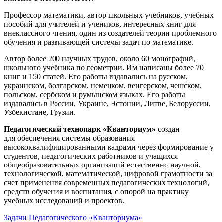
Профессор математики, автор школьных учебников, учебных
пособий для учителей и учеников, интересных книг для
внеклассного чтения, один из создателей теории проблемного
обучения и развивающей системы задач по математике.
Автор более 200 научных трудов, около 60 монографий,
школьного учебника по геометрии. Им написаны более 70
книг и 150 статей. Его работы издавались на русском,
украинском, болгарском, немецком, венгерском, чешском,
польском, сербском и румынском языках. Его работы
издавались в России, Украине, Эстонии, Литве, Белоруссии,
Узбекистане, Грузии.
Педагогический технопарк «Кванториум»
создан
для
обеспечения системы образования
высококвалифицированными кадрами через формирование у
студентов, педагогических работников и учащихся
общеобразовательных организаций естественно-научной,
технологической, математической, цифровой грамотности за
счет применения современных педагогических технологий,
средств обучения и воспитания, с опорой на практику
учебных исследований и проектов.
Задачи Педагогического «Кванториума»