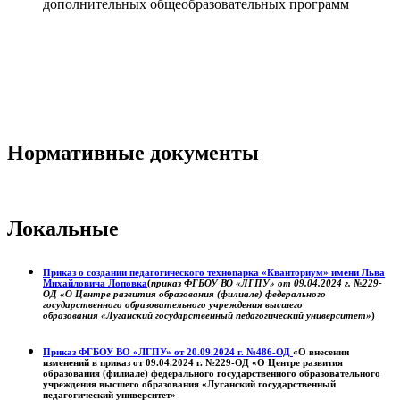
дополнительных общеобразовательных программ
Нормативные документы
Локальные
Приказ о создании педагогического технопарка «Кванториум» имени Льва
Михайловича Лоповка
(
приказ ФГБОУ ВО «ЛГПУ» от 09.04.2024 г. №229-
ОД «О Центре развития образования (филиале) федерального
государственного образовательного учреждения высшего
образования «Луганский государственный педагогический университет»
)
Приказ ФГБОУ ВО «ЛГПУ» от 20.09.2024 г. №486-ОД
«О внесении
изменений в приказ от 09.04.2024 г. №229-ОД «О Центре развития
образования (филиале) федерального государственного образовательного
учреждения высшего образования «Луганский государственный
педагогический университет»