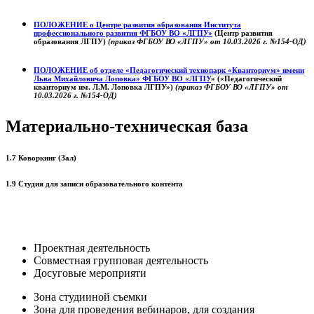
ПОЛОЖЕНИЕ о
Центре развития образования
Института
профессионального развития ФГБОУ ВО «ЛГПУ»
(Центр развития
образования ЛГПУ)
(приказ ФГБОУ ВО «ЛГПУ» от 10.03.2026 г. №154-ОД)
ПОЛОЖЕНИЕ об отделе «Педагогический технопарк «Кванториум» имени
Льва Михайловича Лоповка»
ФГБОУ ВО «ЛГПУ
» («Педагогический
кванториум им. Л.М. Лоповка ЛГПУ»)
(приказ ФГБОУ ВО «ЛГПУ» от
10.03.2026 г. №154-ОД)
Материально-техническая база
1.7 Коворкинг (Зал)
1.9 Студия для записи образовательного контента
Проектная деятельность
Совместная групповая деятельность
Досуговые мероприяти
Зона студииной съемки
Зона для проведения вебинаров, для создания