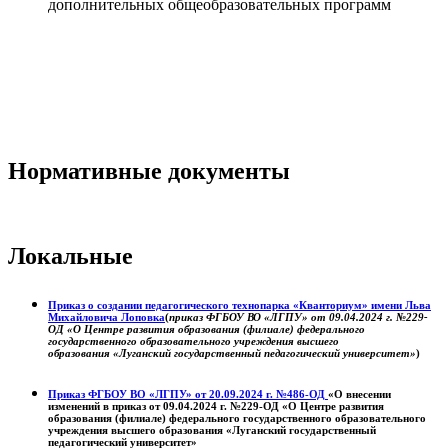
дополнительных общеобразовательных программ
Нормативные документы
Локальные
Приказ о создании педагогического технопарка «Кванториум» имени Льва
Михайловича Лоповка
(
приказ ФГБОУ ВО «ЛГПУ» от 09.04.2024 г. №229-
ОД «О Центре развития образования (филиале) федерального
государственного образовательного учреждения высшего
образования «Луганский государственный педагогический университет»
)
Приказ ФГБОУ ВО «ЛГПУ» от 20.09.2024 г. №486-ОД
«О внесении
изменений в приказ от 09.04.2024 г. №229-ОД «О Центре развития
образования (филиале) федерального государственного образовательного
учреждения высшего образования «Луганский государственный
педагогический университет»