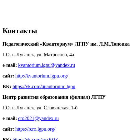
Контакты
Педагогический «Кванториум» ЛГПУ им. Л.М.Лоповка
Г.О. г. Луганск, ул. Матросова, 4а
e-mail:
kvantorium.lgpu@yandex.ru
сайт:
http://kvantorium.lgpu.org/
ВК:
https://vk.com/quantorium_lgpu
Центр развития образования (филиал) ЛГПУ
Г.О. г. Луганск, ул. Славянская, 1-б
e-mail:
cro2021@yandex.ru
сайт:
https://rcro.lgpu.org/
ВК:
https://vk.com/cro2023