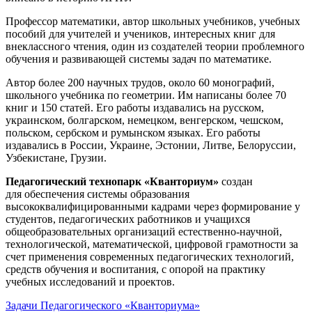
Профессор математики, автор школьных учебников, учебных
пособий для учителей и учеников, интересных книг для
внеклассного чтения, один из создателей теории проблемного
обучения и развивающей системы задач по математике.
Автор более 200 научных трудов, около 60 монографий,
школьного учебника по геометрии. Им написаны более 70
книг и 150 статей. Его работы издавались на русском,
украинском, болгарском, немецком, венгерском, чешском,
польском, сербском и румынском языках. Его работы
издавались в России, Украине, Эстонии, Литве, Белоруссии,
Узбекистане, Грузии.
Педагогический технопарк «Кванториум»
создан
для
обеспечения системы образования
высококвалифицированными кадрами через формирование у
студентов, педагогических работников и учащихся
общеобразовательных организаций естественно-научной,
технологической, математической, цифровой грамотности за
счет применения современных педагогических технологий,
средств обучения и воспитания, с опорой на практику
учебных исследований и проектов.
Задачи Педагогического «Кванториума»