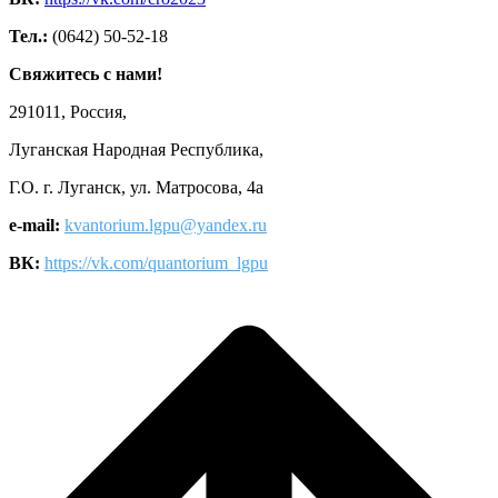
Тел.:
(0642) 50-52-18
Свяжитесь с нами!
291011, Россия,
Луганская Народная Республика,
Г.О. г. Луганск, ул. Матросова, 4а
e-mail:
kvantorium.lgpu@yandex.ru
ВК:
https://vk.com/quantorium_lgpu