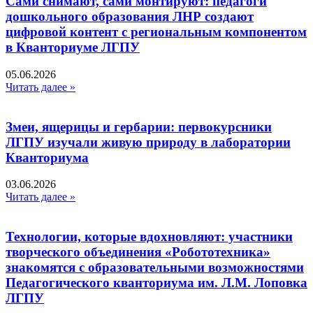
Сами снимают, сами монтируют: педагоги
дошкольного образования ЛНР создают
цифровой контент с региональным компонентом
в Кванториуме ЛГПУ​
05.06.2026
Читать далее »
Змеи, ящерицы и гербарии: первокурсники
ЛГПУ изучали живую природу в лаборатории
Кванториума
03.06.2026
Читать далее »
Технологии, которые вдохновляют: участники
творческого объединения «Робототехника»
знакомятся с образовательными возможностями
Педагогического кванториума им. Л.М. Лоповка
ЛГПУ