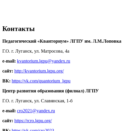
Контакты
Педагогический «Кванториум» ЛГПУ им. Л.М.Лоповка
Г.О. г. Луганск, ул. Матросова, 4а
e-mail:
kvantorium.lgpu@yandex.ru
сайт:
http://kvantorium.lgpu.org/
ВК:
https://vk.com/quantorium_lgpu
Центр развития образования (филиал) ЛГПУ
Г.О. г. Луганск, ул. Славянская, 1-б
e-mail:
cro2021@yandex.ru
сайт:
https://rcro.lgpu.org/
ВК:
https://vk.com/cro2023