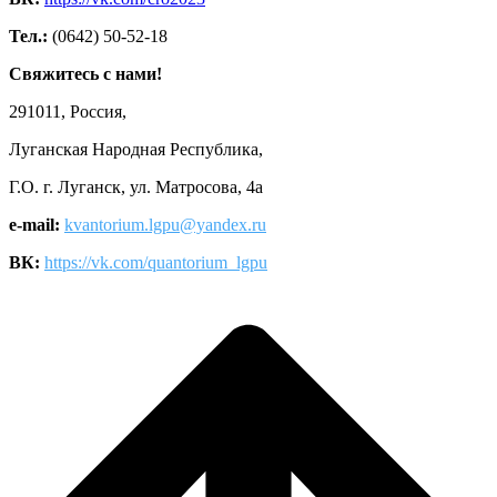
Тел.:
(0642) 50-52-18
Свяжитесь с нами!
291011, Россия,
Луганская Народная Республика,
Г.О. г. Луганск, ул. Матросова, 4а
e-mail:
kvantorium.lgpu@yandex.ru
ВК:
https://vk.com/quantorium_lgpu