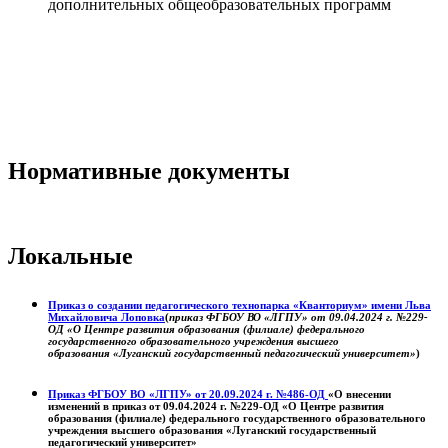
дополнительных общеобразовательных программ
Нормативные документы
Локальные
Приказ о создании педагогического технопарка «Кванториум» имени Льва
Михайловича Лоповка
(
приказ ФГБОУ ВО «ЛГПУ» от 09.04.2024 г. №229-
ОД «О Центре развития образования (филиале) федерального
государственного образовательного учреждения высшего
образования «Луганский государственный педагогический университет»
)
Приказ ФГБОУ ВО «ЛГПУ» от 20.09.2024 г. №486-ОД
«О внесении
изменений в приказ от 09.04.2024 г. №229-ОД «О Центре развития
образования (филиале) федерального государственного образовательного
учреждения высшего образования «Луганский государственный
педагогический университет»