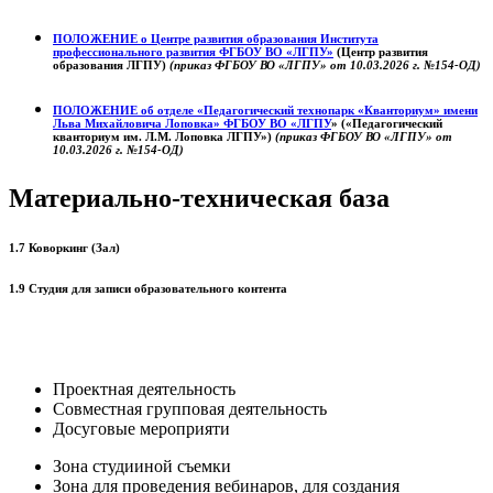
ПОЛОЖЕНИЕ о
Центре развития образования
Института
профессионального развития ФГБОУ ВО «ЛГПУ»
(Центр развития
образования ЛГПУ)
(приказ ФГБОУ ВО «ЛГПУ» от 10.03.2026 г. №154-ОД)
ПОЛОЖЕНИЕ об отделе «Педагогический технопарк «Кванториум» имени
Льва Михайловича Лоповка»
ФГБОУ ВО «ЛГПУ
» («Педагогический
кванториум им. Л.М. Лоповка ЛГПУ»)
(приказ ФГБОУ ВО «ЛГПУ» от
10.03.2026 г. №154-ОД)
Материально-техническая база
1.7 Коворкинг (Зал)
1.9 Студия для записи образовательного контента
Проектная деятельность
Совместная групповая деятельность
Досуговые мероприяти
Зона студииной съемки
Зона для проведения вебинаров, для создания