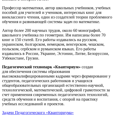
Профессор математики, автор школьных учебников, учебных
пособий для учителей и учеников, интересных книг для
внеклассного чтения, один из создателей теории проблемного
обучения и развивающей системы задач по математике.
Автор более 200 научных трудов, около 60 монографий,
школьного учебника по геометрии. Им написаны более 70
книг и 150 статей. Его работы издавались на русском,
украинском, болгарском, немецком, венгерском, чешском,
польском, сербском и румынском языках. Его работы
издавались в России, Украине, Эстонии, Литве, Белоруссии,
Узбекистане, Грузии.
Педагогический технопарк «Кванториум»
создан
для
обеспечения системы образования
высококвалифицированными кадрами через формирование у
студентов, педагогических работников и учащихся
общеобразовательных организаций естественно-научной,
технологической, математической, цифровой грамотности за
счет применения современных педагогических технологий,
средств обучения и воспитания, с опорой на практику
учебных исследований и проектов.
Задачи Педагогического «Кванториума»