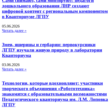
Сами снимают, сами монтируют: педагоги
дошкольного образования ЛНР создают
цифровой контент с региональным компонентом
в Кванториуме ЛГПУ​
05.06.2026
Читать далее »
Змеи, ящерицы и гербарии: первокурсники
ЛГПУ изучали живую природу в лаборатории
Кванториума
03.06.2026
Читать далее »
Технологии, которые вдохновляют: участники
творческого объединения «Робототехника»
знакомятся с образовательными возможностями
Педагогического кванториума им. Л.М. Лоповка
ЛГПУ