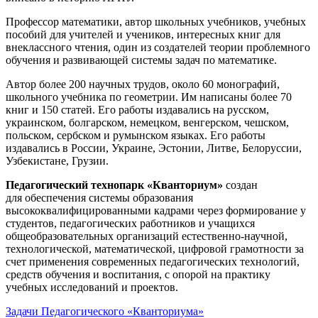
Профессор математики, автор школьных учебников, учебных
пособий для учителей и учеников, интересных книг для
внеклассного чтения, один из создателей теории проблемного
обучения и развивающей системы задач по математике.
Автор более 200 научных трудов, около 60 монографий,
школьного учебника по геометрии. Им написаны более 70
книг и 150 статей. Его работы издавались на русском,
украинском, болгарском, немецком, венгерском, чешском,
польском, сербском и румынском языках. Его работы
издавались в России, Украине, Эстонии, Литве, Белоруссии,
Узбекистане, Грузии.
Педагогический технопарк «Кванториум»
создан
для
обеспечения системы образования
высококвалифицированными кадрами через формирование у
студентов, педагогических работников и учащихся
общеобразовательных организаций естественно-научной,
технологической, математической, цифровой грамотности за
счет применения современных педагогических технологий,
средств обучения и воспитания, с опорой на практику
учебных исследований и проектов.
Задачи Педагогического «Кванториума»