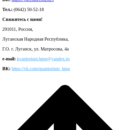
Тел.:
(0642) 50-52-18
Свяжитесь с нами!
291011, Россия,
Луганская Народная Республика,
Г.О. г. Луганск, ул. Матросова, 4а
e-mail:
kvantorium.lgpu@yandex.ru
ВК:
https://vk.com/quantorium_lgpu