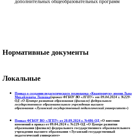
дополнительных общеобразовательных программ
Нормативные документы
Локальные
Приказ о создании педагогического технопарка «Кванториум» имени Льва
Михайловича Лоповка
(
приказ ФГБОУ ВО «ЛГПУ» от 09.04.2024 г. №229-
ОД «О Центре развития образования (филиале) федерального
государственного образовательного учреждения высшего
образования «Луганский государственный педагогический университет»
)
Приказ ФГБОУ ВО «ЛГПУ» от 20.09.2024 г. №486-ОД
«О внесении
изменений в приказ от 09.04.2024 г. №229-ОД «О Центре развития
образования (филиале) федерального государственного образовательного
учреждения высшего образования «Луганский государственный
педагогический университет»