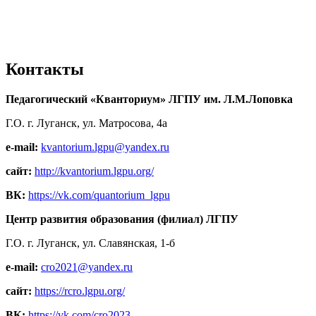
Контакты
Педагогический «Кванториум» ЛГПУ им. Л.М.Лоповка
Г.О. г. Луганск, ул. Матросова, 4а
e-mail:
kvantorium.lgpu@yandex.ru
сайт:
http://kvantorium.lgpu.org/
ВК:
https://vk.com/quantorium_lgpu
Центр развития образования (филиал) ЛГПУ
Г.О. г. Луганск, ул. Славянская, 1-б
e-mail:
cro2021@yandex.ru
сайт:
https://rcro.lgpu.org/
ВК:
https://vk.com/cro2023