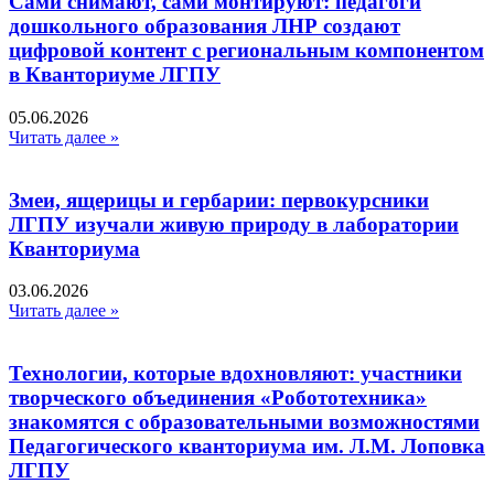
Сами снимают, сами монтируют: педагоги
дошкольного образования ЛНР создают
цифровой контент с региональным компонентом
в Кванториуме ЛГПУ​
05.06.2026
Читать далее »
Змеи, ящерицы и гербарии: первокурсники
ЛГПУ изучали живую природу в лаборатории
Кванториума
03.06.2026
Читать далее »
Технологии, которые вдохновляют: участники
творческого объединения «Робототехника»
знакомятся с образовательными возможностями
Педагогического кванториума им. Л.М. Лоповка
ЛГПУ