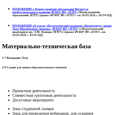
ПОЛОЖЕНИЕ о
Центре развития образования
Института
профессионального развития ФГБОУ ВО «ЛГПУ»
(Центр развития
образования ЛГПУ)
(приказ ФГБОУ ВО «ЛГПУ» от 10.03.2026 г. №154-ОД)
ПОЛОЖЕНИЕ об отделе «Педагогический технопарк «Кванториум» имени
Льва Михайловича Лоповка»
ФГБОУ ВО «ЛГПУ
» («Педагогический
кванториум им. Л.М. Лоповка ЛГПУ»)
(приказ ФГБОУ ВО «ЛГПУ» от
10.03.2026 г. №154-ОД)
Материально-техническая база
1.7 Коворкинг (Зал)
1.9 Студия для записи образовательного контента
Проектная деятельность
Совместная групповая деятельность
Досуговые мероприяти
Зона студииной съемки
Зона для проведения вебинаров, для создания