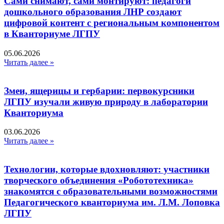
Сами снимают, сами монтируют: педагоги
дошкольного образования ЛНР создают
цифровой контент с региональным компонентом
в Кванториуме ЛГПУ​
05.06.2026
Читать далее »
Змеи, ящерицы и гербарии: первокурсники
ЛГПУ изучали живую природу в лаборатории
Кванториума
03.06.2026
Читать далее »
Технологии, которые вдохновляют: участники
творческого объединения «Робототехника»
знакомятся с образовательными возможностями
Педагогического кванториума им. Л.М. Лоповка
ЛГПУ