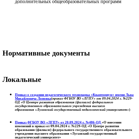
дополнительных общеобразовательных программ
Нормативные документы
Локальные
Приказ о создании педагогического технопарка «Кванториум» имени Льва
Михайловича Лоповка
(
приказ ФГБОУ ВО «ЛГПУ» от 09.04.2024 г. №229-
ОД «О Центре развития образования (филиале) федерального
государственного образовательного учреждения высшего
образования «Луганский государственный педагогический университет»
)
Приказ ФГБОУ ВО «ЛГПУ» от 20.09.2024 г. №486-ОД
«О внесении
изменений в приказ от 09.04.2024 г. №229-ОД «О Центре развития
образования (филиале) федерального государственного образовательного
учреждения высшего образования «Луганский государственный
педагогический университет»