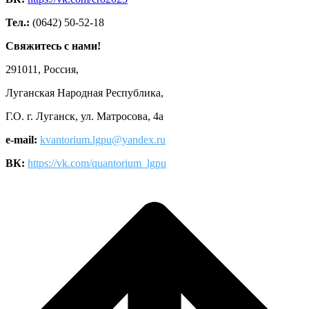
Тел.:
(0642) 50-52-18
Свяжитесь с нами!
291011, Россия,
Луганская Народная Республика,
Г.О. г. Луганск, ул. Матросова, 4а
e-mail:
kvantorium.lgpu@yandex.ru
ВК:
https://vk.com/quantorium_lgpu