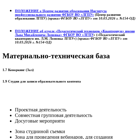
ПОЛОЖЕНИЕ о
Центре развития образования
Института
профессионального развития ФГБОУ ВО «ЛГПУ»
(Центр развития
образования ЛГПУ)
(приказ ФГБОУ ВО «ЛГПУ» от 10.03.2026 г. №154-ОД)
ПОЛОЖЕНИЕ об отделе «Педагогический технопарк «Кванториум» имени
Льва Михайловича Лоповка»
ФГБОУ ВО «ЛГПУ
» («Педагогический
кванториум им. Л.М. Лоповка ЛГПУ»)
(приказ ФГБОУ ВО «ЛГПУ» от
10.03.2026 г. №154-ОД)
Материально-техническая база
1.7 Коворкинг (Зал)
1.9 Студия для записи образовательного контента
Проектная деятельность
Совместная групповая деятельность
Досуговые мероприяти
Зона студииной съемки
Зона для проведения вебинаров, для создания