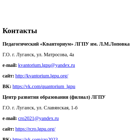
Контакты
Педагогический «Кванториум» ЛГПУ им. Л.М.Лоповка
Г.О. г. Луганск, ул. Матросова, 4а
e-mail:
kvantorium.lgpu@yandex.ru
сайт:
http://kvantorium.lgpu.org/
ВК:
https://vk.com/quantorium_lgpu
Центр развития образования (филиал) ЛГПУ
Г.О. г. Луганск, ул. Славянская, 1-б
e-mail:
cro2021@yandex.ru
сайт:
https://rcro.lgpu.org/
ВК:
https://vk.com/cro2023