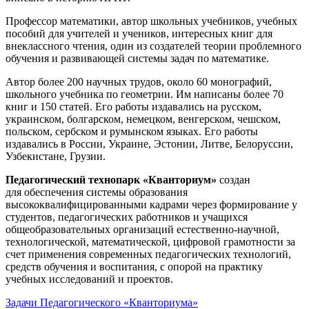
Профессор математики, автор школьных учебников, учебных
пособий для учителей и учеников, интересных книг для
внеклассного чтения, один из создателей теории проблемного
обучения и развивающей системы задач по математике.
Автор более 200 научных трудов, около 60 монографий,
школьного учебника по геометрии. Им написаны более 70
книг и 150 статей. Его работы издавались на русском,
украинском, болгарском, немецком, венгерском, чешском,
польском, сербском и румынском языках. Его работы
издавались в России, Украине, Эстонии, Литве, Белоруссии,
Узбекистане, Грузии.
Педагогический технопарк «Кванториум»
создан
для
обеспечения системы образования
высококвалифицированными кадрами через формирование у
студентов, педагогических работников и учащихся
общеобразовательных организаций естественно-научной,
технологической, математической, цифровой грамотности за
счет применения современных педагогических технологий,
средств обучения и воспитания, с опорой на практику
учебных исследований и проектов.
Задачи Педагогического «Кванториума»