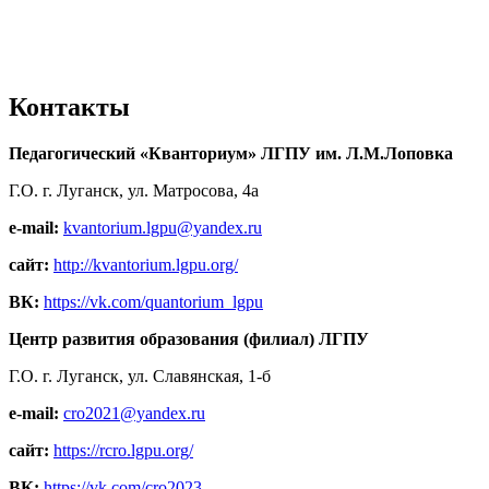
Контакты
Педагогический «Кванториум» ЛГПУ им. Л.М.Лоповка
Г.О. г. Луганск, ул. Матросова, 4а
e-mail:
kvantorium.lgpu@yandex.ru
сайт:
http://kvantorium.lgpu.org/
ВК:
https://vk.com/quantorium_lgpu
Центр развития образования (филиал) ЛГПУ
Г.О. г. Луганск, ул. Славянская, 1-б
e-mail:
cro2021@yandex.ru
сайт:
https://rcro.lgpu.org/
ВК:
https://vk.com/cro2023