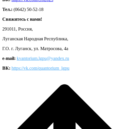
Тел.:
(0642) 50-52-18
Свяжитесь с нами!
291011, Россия,
Луганская Народная Республика,
Г.О. г. Луганск, ул. Матросова, 4а
e-mail:
kvantorium.lgpu@yandex.ru
ВК:
https://vk.com/quantorium_lgpu