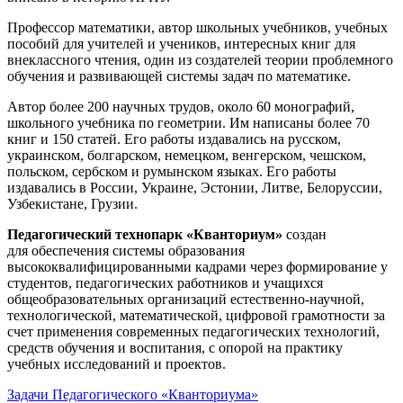
Профессор математики, автор школьных учебников, учебных
пособий для учителей и учеников, интересных книг для
внеклассного чтения, один из создателей теории проблемного
обучения и развивающей системы задач по математике.
Автор более 200 научных трудов, около 60 монографий,
школьного учебника по геометрии. Им написаны более 70
книг и 150 статей. Его работы издавались на русском,
украинском, болгарском, немецком, венгерском, чешском,
польском, сербском и румынском языках. Его работы
издавались в России, Украине, Эстонии, Литве, Белоруссии,
Узбекистане, Грузии.
Педагогический технопарк «Кванториум»
создан
для
обеспечения системы образования
высококвалифицированными кадрами через формирование у
студентов, педагогических работников и учащихся
общеобразовательных организаций естественно-научной,
технологической, математической, цифровой грамотности за
счет применения современных педагогических технологий,
средств обучения и воспитания, с опорой на практику
учебных исследований и проектов.
Задачи Педагогического «Кванториума»