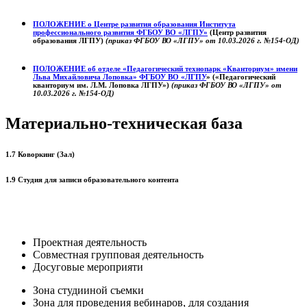
ПОЛОЖЕНИЕ о
Центре развития образования
Института
профессионального развития ФГБОУ ВО «ЛГПУ»
(Центр развития
образования ЛГПУ)
(приказ ФГБОУ ВО «ЛГПУ» от 10.03.2026 г. №154-ОД)
ПОЛОЖЕНИЕ об отделе «Педагогический технопарк «Кванториум» имени
Льва Михайловича Лоповка»
ФГБОУ ВО «ЛГПУ
» («Педагогический
кванториум им. Л.М. Лоповка ЛГПУ»)
(приказ ФГБОУ ВО «ЛГПУ» от
10.03.2026 г. №154-ОД)
Материально-техническая база
1.7 Коворкинг (Зал)
1.9 Студия для записи образовательного контента
Проектная деятельность
Совместная групповая деятельность
Досуговые мероприяти
Зона студииной съемки
Зона для проведения вебинаров, для создания