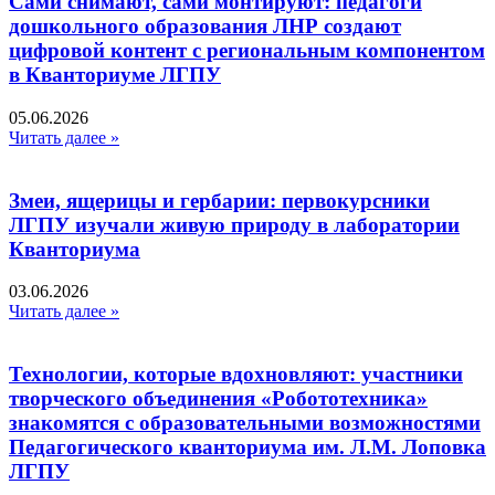
Сами снимают, сами монтируют: педагоги
дошкольного образования ЛНР создают
цифровой контент с региональным компонентом
в Кванториуме ЛГПУ​
05.06.2026
Читать далее »
Змеи, ящерицы и гербарии: первокурсники
ЛГПУ изучали живую природу в лаборатории
Кванториума
03.06.2026
Читать далее »
Технологии, которые вдохновляют: участники
творческого объединения «Робототехника»
знакомятся с образовательными возможностями
Педагогического кванториума им. Л.М. Лоповка
ЛГПУ