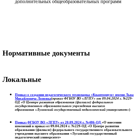
дополнительных общеобразовательных программ
Нормативные документы
Локальные
Приказ о создании педагогического технопарка «Кванториум» имени Льва
Михайловича Лоповка
(
приказ ФГБОУ ВО «ЛГПУ» от 09.04.2024 г. №229-
ОД «О Центре развития образования (филиале) федерального
государственного образовательного учреждения высшего
образования «Луганский государственный педагогический университет»
)
Приказ ФГБОУ ВО «ЛГПУ» от 20.09.2024 г. №486-ОД
«О внесении
изменений в приказ от 09.04.2024 г. №229-ОД «О Центре развития
образования (филиале) федерального государственного образовательного
учреждения высшего образования «Луганский государственный
педагогический университет»