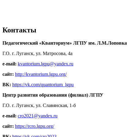
Контакты
Педагогический «Кванториум» ЛГПУ им. Л.М.Лоповка
Г.О. г. Луганск, ул. Матросова, 4а
e-mail:
kvantorium.lgpu@yandex.ru
сайт:
http://kvantorium.lgpu.org/
ВК:
https://vk.com/quantorium_lgpu
Центр развития образования (филиал) ЛГПУ
Г.О. г. Луганск, ул. Славянская, 1-б
e-mail:
cro2021@yandex.ru
сайт:
https://rcro.lgpu.org/
ВК:
https://vk.com/cro2023