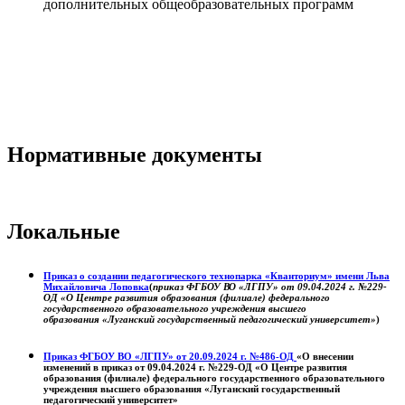
дополнительных общеобразовательных программ
Нормативные документы
Локальные
Приказ о создании педагогического технопарка «Кванториум» имени Льва
Михайловича Лоповка
(
приказ ФГБОУ ВО «ЛГПУ» от 09.04.2024 г. №229-
ОД «О Центре развития образования (филиале) федерального
государственного образовательного учреждения высшего
образования «Луганский государственный педагогический университет»
)
Приказ ФГБОУ ВО «ЛГПУ» от 20.09.2024 г. №486-ОД
«О внесении
изменений в приказ от 09.04.2024 г. №229-ОД «О Центре развития
образования (филиале) федерального государственного образовательного
учреждения высшего образования «Луганский государственный
педагогический университет»