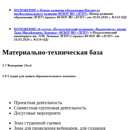
ПОЛОЖЕНИЕ о
Центре развития образования
Института
профессионального развития ФГБОУ ВО «ЛГПУ»
(Центр развития
образования ЛГПУ)
(приказ ФГБОУ ВО «ЛГПУ» от 10.03.2026 г. №154-ОД)
ПОЛОЖЕНИЕ об отделе «Педагогический технопарк «Кванториум» имени
Льва Михайловича Лоповка»
ФГБОУ ВО «ЛГПУ
» («Педагогический
кванториум им. Л.М. Лоповка ЛГПУ»)
(приказ ФГБОУ ВО «ЛГПУ» от
10.03.2026 г. №154-ОД)
Материально-техническая база
1.7 Коворкинг (Зал)
1.9 Студия для записи образовательного контента
Проектная деятельность
Совместная групповая деятельность
Досуговые мероприяти
Зона студииной съемки
Зона для проведения вебинаров, для создания