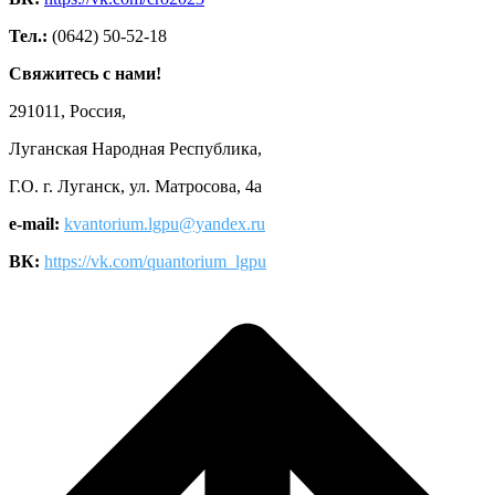
Тел.:
(0642) 50-52-18
Свяжитесь с нами!
291011, Россия,
Луганская Народная Республика,
Г.О. г. Луганск, ул. Матросова, 4а
e-mail:
kvantorium.lgpu@yandex.ru
ВК:
https://vk.com/quantorium_lgpu