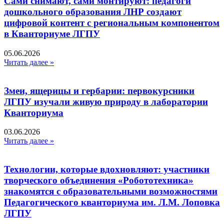
Сами снимают, сами монтируют: педагоги
дошкольного образования ЛНР создают
цифровой контент с региональным компонентом
в Кванториуме ЛГПУ​
05.06.2026
Читать далее »
Змеи, ящерицы и гербарии: первокурсники
ЛГПУ изучали живую природу в лаборатории
Кванториума
03.06.2026
Читать далее »
Технологии, которые вдохновляют: участники
творческого объединения «Робототехника»
знакомятся с образовательными возможностями
Педагогического кванториума им. Л.М. Лоповка
ЛГПУ