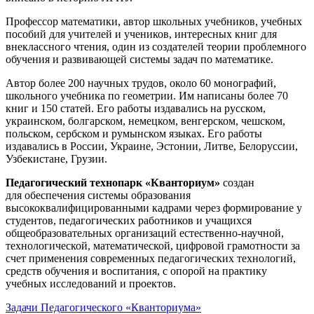
Профессор математики, автор школьных учебников, учебных
пособий для учителей и учеников, интересных книг для
внеклассного чтения, один из создателей теории проблемного
обучения и развивающей системы задач по математике.
Автор более 200 научных трудов, около 60 монографий,
школьного учебника по геометрии. Им написаны более 70
книг и 150 статей. Его работы издавались на русском,
украинском, болгарском, немецком, венгерском, чешском,
польском, сербском и румынском языках. Его работы
издавались в России, Украине, Эстонии, Литве, Белоруссии,
Узбекистане, Грузии.
Педагогический технопарк «Кванториум»
создан
для
обеспечения системы образования
высококвалифицированными кадрами через формирование у
студентов, педагогических работников и учащихся
общеобразовательных организаций естественно-научной,
технологической, математической, цифровой грамотности за
счет применения современных педагогических технологий,
средств обучения и воспитания, с опорой на практику
учебных исследований и проектов.
Задачи Педагогического «Кванториума»