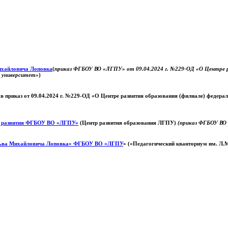
Михайловича Лоповка
(
приказ ФГБОУ ВО «ЛГПУ» от 09.04.2024 г. №229-ОД «О Центре ра
й университет»
)
 в приказ от 09.04.2024 г. №229-ОД «О Центре развития образования (филиале) федер
о развития ФГБОУ ВО «ЛГПУ»
(Центр развития образования ЛГПУ)
(приказ ФГБОУ ВО 
ьва Михайловича Лоповка»
ФГБОУ ВО «ЛГПУ
» («Педагогический кванториум им. Л