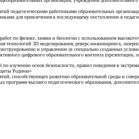
щеобразовательных организаций, учреждений дополнительного 
ятий педагогическими работниками образовательных организаци
никами для привлечения к последующему поступлению в педаго
 работ по физике, химии и биологии с использованием высокот
ния технологий 3D моделирования, реверс-инжиниринга, лазерн
конструированию и управлению (в специально созданных услов
ективного цифрового образовательного контента (презентации,
й по изучению основ безопасности, правил поведения в экстрем
защиты Родины»
иятий, способствующих развитию образовательной среды и сове
ных программ высшего педагогического образования, дополнит