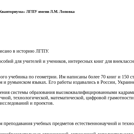
 «Кванториума» ЛГПУ имени Л.М. Лоповка
писано в историю ЛГПУ.
обий для учителей и учеников, интересных книг для внеклассно
ого учебника по геометрии. Им написаны более 70 книг и 150 ст
м и румынском языках. Его работы издавались в России, Украине
ения системы образования высококвалифицированными кадрами 
чной, технологической, математической, цифровой грамотности
х исследований и проектов.
ям преподавания учебных предметов естественнонаучной и техн