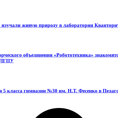
 изучали живую природу в лаборатории Квантор
орческого объединения «Робототехника» знакомят
а ЛГПУ
я 5 класса гимназии №30 им. Н.Т. Фесенко в Педа