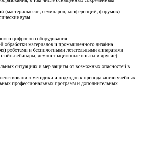
образования, в том числе оснащенных современным
й (мастер-классов, семинаров, конференций, форумов)
гические вузы
очного цифрового оборудования
ой обработки материалов и промышленного дизайна
иях) роботами и беспилотными летательными аппаратами
 онлайн-вебинары, демонстрационные опыты и другие)
альных ситуациях и мер защиты от возможных опасностей в
ршенствованию методики и подходов к преподаванию учебных
ельных профессиональных программ и дополнительных