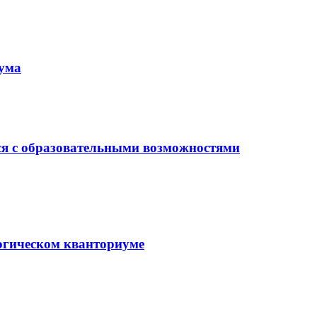
иума
ся с образовательными возможностями
гогическом кванториуме