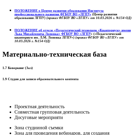
ПОЛОЖЕНИЕ о
Центре развития образования
Института
профессионального развития ФГБОУ ВО «ЛГПУ»
(Центр развития
образования ЛГПУ)
(приказ ФГБОУ ВО «ЛГПУ» от 10.03.2026 г. №154-ОД)
ПОЛОЖЕНИЕ об отделе «Педагогический технопарк «Кванториум» имени
Льва Михайловича Лоповка»
ФГБОУ ВО «ЛГПУ
» («Педагогический
кванториум им. Л.М. Лоповка ЛГПУ»)
(приказ ФГБОУ ВО «ЛГПУ» от
10.03.2026 г. №154-ОД)
Материально-техническая база
1.7 Коворкинг (Зал)
1.9 Студия для записи образовательного контента
Проектная деятельность
Совместная групповая деятельность
Досуговые мероприяти
Зона студииной съемки
Зона для проведения вебинаров, для создания