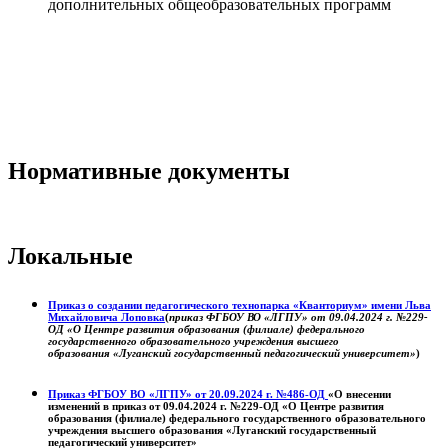
дополнительных общеобразовательных программ
Нормативные документы
Локальные
Приказ о создании педагогического технопарка «Кванториум» имени Льва
Михайловича Лоповка
(
приказ ФГБОУ ВО «ЛГПУ» от 09.04.2024 г. №229-
ОД «О Центре развития образования (филиале) федерального
государственного образовательного учреждения высшего
образования «Луганский государственный педагогический университет»
)
Приказ ФГБОУ ВО «ЛГПУ» от 20.09.2024 г. №486-ОД
«О внесении
изменений в приказ от 09.04.2024 г. №229-ОД «О Центре развития
образования (филиале) федерального государственного образовательного
учреждения высшего образования «Луганский государственный
педагогический университет»