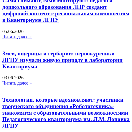
Сами снимают, сами монтируют: педагоги
дошкольного образования ЛНР создают
цифровой контент с региональным компонентом
в Кванториуме ЛГПУ​
05.06.2026
Читать далее »
Змеи, ящерицы и гербарии: первокурсники
ЛГПУ изучали живую природу в лаборатории
Кванториума
03.06.2026
Читать далее »
Технологии, которые вдохновляют: участники
творческого объединения «Робототехника»
знакомятся с образовательными возможностями
Педагогического кванториума им. Л.М. Лоповка
ЛГПУ