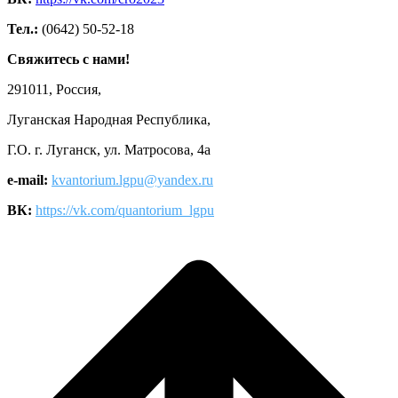
Тел.:
(0642) 50-52-18
Свяжитесь с нами!
291011, Россия,
Луганская Народная Республика,
Г.О. г. Луганск, ул. Матросова, 4а
e-mail:
kvantorium.lgpu@yandex.ru
ВК:
https://vk.com/quantorium_lgpu