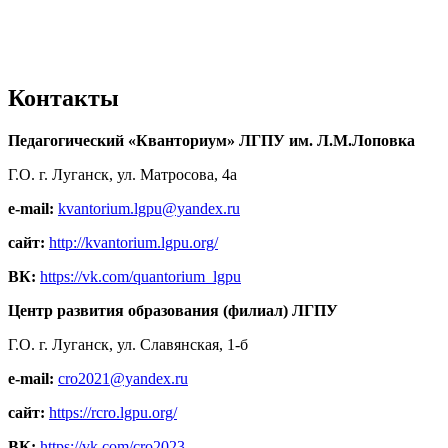
Контакты
Педагогический «Кванториум» ЛГПУ им. Л.М.Лоповка
Г.О. г. Луганск, ул. Матросова, 4а
e-mail:
kvantorium.lgpu@yandex.ru
сайт:
http://kvantorium.lgpu.org/
ВК:
https://vk.com/quantorium_lgpu
Центр развития образования (филиал) ЛГПУ
Г.О. г. Луганск, ул. Славянская, 1-б
e-mail:
cro2021@yandex.ru
сайт:
https://rcro.lgpu.org/
ВК:
https://vk.com/cro2023