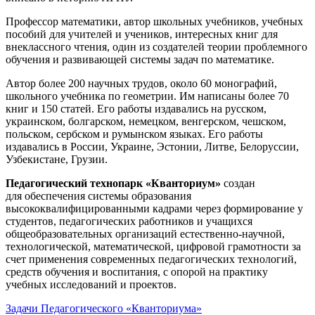
Профессор математики, автор школьных учебников, учебных
пособий для учителей и учеников, интересных книг для
внеклассного чтения, один из создателей теории проблемного
обучения и развивающей системы задач по математике.
Автор более 200 научных трудов, около 60 монографий,
школьного учебника по геометрии. Им написаны более 70
книг и 150 статей. Его работы издавались на русском,
украинском, болгарском, немецком, венгерском, чешском,
польском, сербском и румынском языках. Его работы
издавались в России, Украине, Эстонии, Литве, Белоруссии,
Узбекистане, Грузии.
Педагогический технопарк «Кванториум»
создан
для
обеспечения системы образования
высококвалифицированными кадрами через формирование у
студентов, педагогических работников и учащихся
общеобразовательных организаций естественно-научной,
технологической, математической, цифровой грамотности за
счет применения современных педагогических технологий,
средств обучения и воспитания, с опорой на практику
учебных исследований и проектов.
Задачи Педагогического «Кванториума»