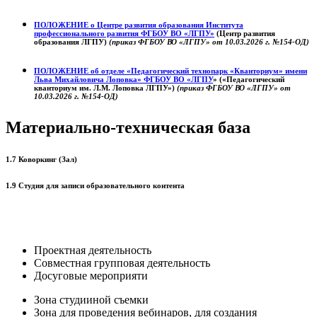
ПОЛОЖЕНИЕ о
Центре развития образования
Института
профессионального развития ФГБОУ ВО «ЛГПУ»
(Центр развития
образования ЛГПУ)
(приказ ФГБОУ ВО «ЛГПУ» от 10.03.2026 г. №154-ОД)
ПОЛОЖЕНИЕ об отделе «Педагогический технопарк «Кванториум» имени
Льва Михайловича Лоповка»
ФГБОУ ВО «ЛГПУ
» («Педагогический
кванториум им. Л.М. Лоповка ЛГПУ»)
(приказ ФГБОУ ВО «ЛГПУ» от
10.03.2026 г. №154-ОД)
Материально-техническая база
1.7 Коворкинг (Зал)
1.9 Студия для записи образовательного контента
Проектная деятельность
Совместная групповая деятельность
Досуговые мероприяти
Зона студииной съемки
Зона для проведения вебинаров, для создания