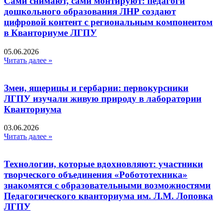
Сами снимают, сами монтируют: педагоги
дошкольного образования ЛНР создают
цифровой контент с региональным компонентом
в Кванториуме ЛГПУ​
05.06.2026
Читать далее »
Змеи, ящерицы и гербарии: первокурсники
ЛГПУ изучали живую природу в лаборатории
Кванториума
03.06.2026
Читать далее »
Технологии, которые вдохновляют: участники
творческого объединения «Робототехника»
знакомятся с образовательными возможностями
Педагогического кванториума им. Л.М. Лоповка
ЛГПУ