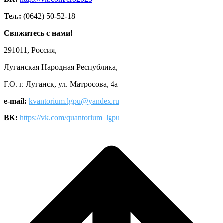
Тел.:
(0642) 50-52-18
Свяжитесь с нами!
291011, Россия,
Луганская Народная Республика,
Г.О. г. Луганск, ул. Матросова, 4а
e-mail:
kvantorium.lgpu@yandex.ru
ВК:
https://vk.com/quantorium_lgpu