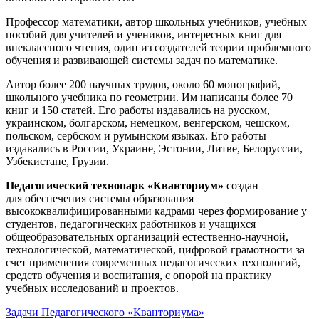
Профессор математики, автор школьных учебников, учебных
пособий для учителей и учеников, интересных книг для
внеклассного чтения, один из создателей теории проблемного
обучения и развивающей системы задач по математике.
Автор более 200 научных трудов, около 60 монографий,
школьного учебника по геометрии. Им написаны более 70
книг и 150 статей. Его работы издавались на русском,
украинском, болгарском, немецком, венгерском, чешском,
польском, сербском и румынском языках. Его работы
издавались в России, Украине, Эстонии, Литве, Белоруссии,
Узбекистане, Грузии.
Педагогический технопарк «Кванториум»
создан
для
обеспечения системы образования
высококвалифицированными кадрами через формирование у
студентов, педагогических работников и учащихся
общеобразовательных организаций естественно-научной,
технологической, математической, цифровой грамотности за
счет применения современных педагогических технологий,
средств обучения и воспитания, с опорой на практику
учебных исследований и проектов.
Задачи Педагогического «Кванториума»