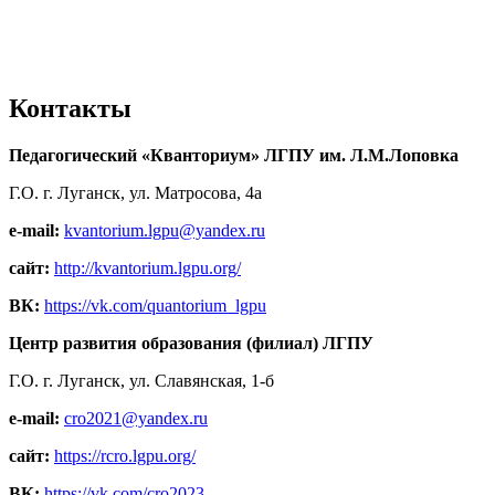
Контакты
Педагогический «Кванториум» ЛГПУ им. Л.М.Лоповка
Г.О. г. Луганск, ул. Матросова, 4а
e-mail:
kvantorium.lgpu@yandex.ru
сайт:
http://kvantorium.lgpu.org/
ВК:
https://vk.com/quantorium_lgpu
Центр развития образования (филиал) ЛГПУ
Г.О. г. Луганск, ул. Славянская, 1-б
e-mail:
cro2021@yandex.ru
сайт:
https://rcro.lgpu.org/
ВК:
https://vk.com/cro2023