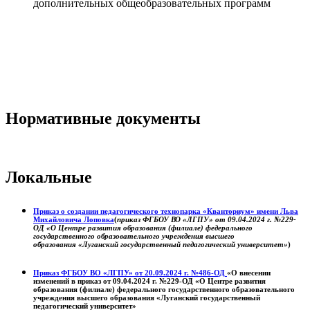
дополнительных общеобразовательных программ
Нормативные документы
Локальные
Приказ о создании педагогического технопарка «Кванториум» имени Льва
Михайловича Лоповка
(
приказ ФГБОУ ВО «ЛГПУ» от 09.04.2024 г. №229-
ОД «О Центре развития образования (филиале) федерального
государственного образовательного учреждения высшего
образования «Луганский государственный педагогический университет»
)
Приказ ФГБОУ ВО «ЛГПУ» от 20.09.2024 г. №486-ОД
«О внесении
изменений в приказ от 09.04.2024 г. №229-ОД «О Центре развития
образования (филиале) федерального государственного образовательного
учреждения высшего образования «Луганский государственный
педагогический университет»