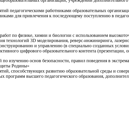
щеобразовательных организаций, учреждений дополнительного 
ятий педагогическими работниками образовательных организаци
никами для привлечения к последующему поступлению в педаго
 работ по физике, химии и биологии с использованием высокот
ния технологий 3D моделирования, реверс-инжиниринга, лазерн
конструированию и управлению (в специально созданных услов
ективного цифрового образовательного контента (презентации,
й по изучению основ безопасности, правил поведения в экстрем
защиты Родины»
иятий, способствующих развитию образовательной среды и сове
ных программ высшего педагогического образования, дополнит