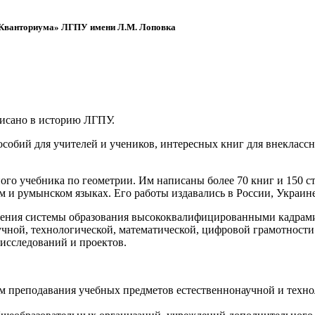
 «Кванториума» ЛГПУ имени Л.М. Лоповка
писано в историю ЛГПУ.
обий для учителей и учеников, интересных книг для внеклассно
ого учебника по геометрии. Им написаны более 70 книг и 150 ст
м и румынском языках. Его работы издавались в России, Украине
ения системы образования высококвалифицированными кадрами 
чной, технологической, математической, цифровой грамотности
х исследований и проектов.
ям преподавания учебных предметов естественнонаучной и техн