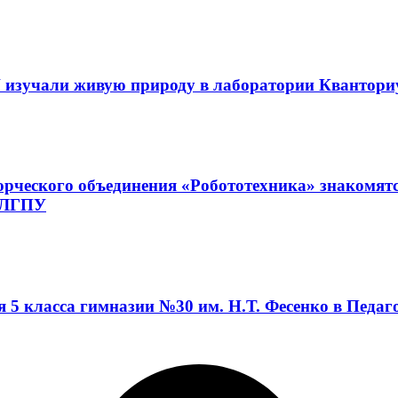
 изучали живую природу в лаборатории Квантор
орческого объединения «Робототехника» знакомят
а ЛГПУ
я 5 класса гимназии №30 им. Н.Т. Фесенко в Педа