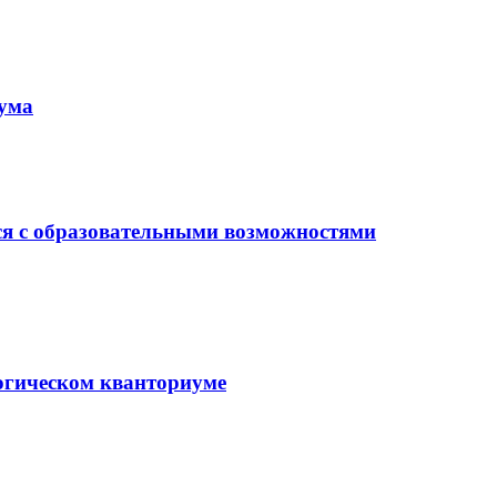
иума
ся с образовательными возможностями
гогическом кванториуме