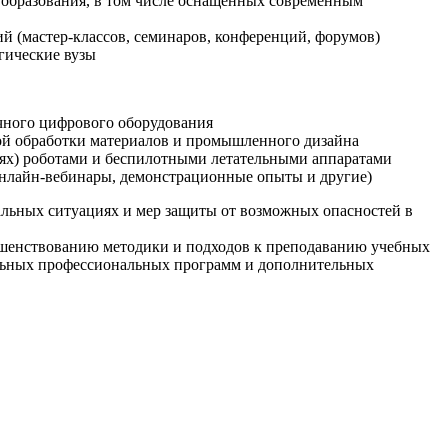
образования, в том числе оснащенных современным
й (мастер-классов, семинаров, конференций, форумов)
гические вузы
очного цифрового оборудования
ой обработки материалов и промышленного дизайна
иях) роботами и беспилотными летательными аппаратами
 онлайн-вебинары, демонстрационные опыты и другие)
альных ситуациях и мер защиты от возможных опасностей в
ршенствованию методики и подходов к преподаванию учебных
ельных профессиональных программ и дополнительных