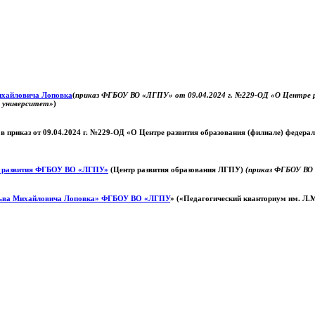
Михайловича Лоповка
(
приказ ФГБОУ ВО «ЛГПУ» от 09.04.2024 г. №229-ОД «О Центре ра
й университет»
)
 в приказ от 09.04.2024 г. №229-ОД «О Центре развития образования (филиале) федер
о развития ФГБОУ ВО «ЛГПУ»
(Центр развития образования ЛГПУ)
(приказ ФГБОУ ВО 
ьва Михайловича Лоповка»
ФГБОУ ВО «ЛГПУ
» («Педагогический кванториум им. Л