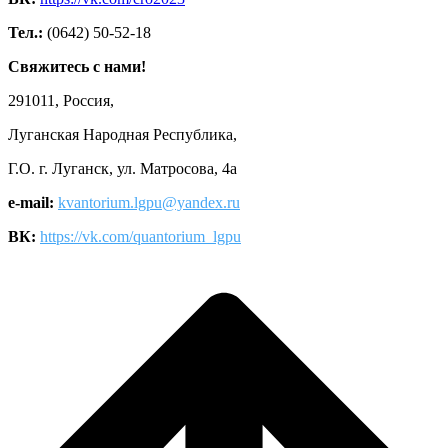
Тел.:
(0642) 50-52-18
Свяжитесь с нами!
291011, Россия,
Луганская Народная Республика,
Г.О. г. Луганск, ул. Матросова, 4а
e-mail:
kvantorium.lgpu@yandex.ru
ВК:
https://vk.com/quantorium_lgpu