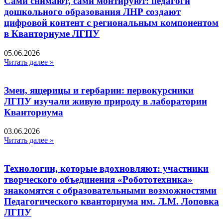
Сами снимают, сами монтируют: педагоги
дошкольного образования ЛНР создают
цифровой контент с региональным компонентом
в Кванториуме ЛГПУ​
05.06.2026
Читать далее »
Змеи, ящерицы и гербарии: первокурсники
ЛГПУ изучали живую природу в лаборатории
Кванториума
03.06.2026
Читать далее »
Технологии, которые вдохновляют: участники
творческого объединения «Робототехника»
знакомятся с образовательными возможностями
Педагогического кванториума им. Л.М. Лоповка
ЛГПУ