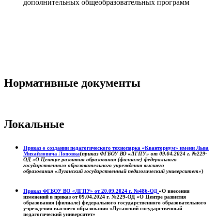
дополнительных общеобразовательных программ
Нормативные документы
Локальные
Приказ о создании педагогического технопарка «Кванториум» имени Льва
Михайловича Лоповка
(
приказ ФГБОУ ВО «ЛГПУ» от 09.04.2024 г. №229-
ОД «О Центре развития образования (филиале) федерального
государственного образовательного учреждения высшего
образования «Луганский государственный педагогический университет»
)
Приказ ФГБОУ ВО «ЛГПУ» от 20.09.2024 г. №486-ОД
«О внесении
изменений в приказ от 09.04.2024 г. №229-ОД «О Центре развития
образования (филиале) федерального государственного образовательного
учреждения высшего образования «Луганский государственный
педагогический университет»