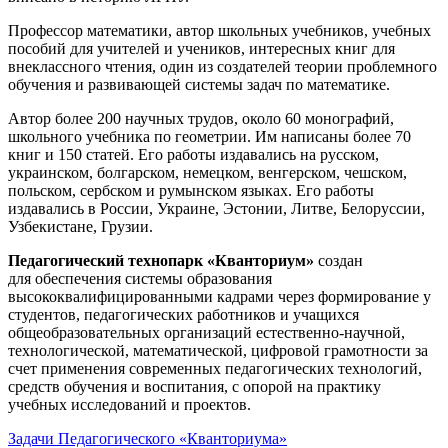
Профессор математики, автор школьных учебников, учебных
пособий для учителей и учеников, интересных книг для
внеклассного чтения, один из создателей теории проблемного
обучения и развивающей системы задач по математике.
Автор более 200 научных трудов, около 60 монографий,
школьного учебника по геометрии. Им написаны более 70
книг и 150 статей. Его работы издавались на русском,
украинском, болгарском, немецком, венгерском, чешском,
польском, сербском и румынском языках. Его работы
издавались в России, Украине, Эстонии, Литве, Белоруссии,
Узбекистане, Грузии.
Педагогический технопарк «Кванториум»
создан
для
обеспечения системы образования
высококвалифицированными кадрами через формирование у
студентов, педагогических работников и учащихся
общеобразовательных организаций естественно-научной,
технологической, математической, цифровой грамотности за
счет применения современных педагогических технологий,
средств обучения и воспитания, с опорой на практику
учебных исследований и проектов.
Задачи Педагогического «Кванториума»