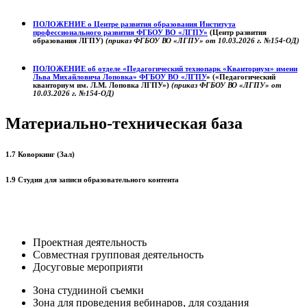
ПОЛОЖЕНИЕ о
Центре развития образования
Института
профессионального развития ФГБОУ ВО «ЛГПУ»
(Центр развития
образования ЛГПУ)
(приказ ФГБОУ ВО «ЛГПУ» от 10.03.2026 г. №154-ОД)
ПОЛОЖЕНИЕ об отделе «Педагогический технопарк «Кванториум» имени
Льва Михайловича Лоповка»
ФГБОУ ВО «ЛГПУ
» («Педагогический
кванториум им. Л.М. Лоповка ЛГПУ»)
(приказ ФГБОУ ВО «ЛГПУ» от
10.03.2026 г. №154-ОД)
Материально-техническая база
1.7 Коворкинг (Зал)
1.9 Студия для записи образовательного контента
Проектная деятельность
Совместная групповая деятельность
Досуговые мероприяти
Зона студииной съемки
Зона для проведения вебинаров, для создания