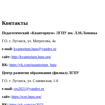
Контакты
Педагогический «Кванториум» ЛГПУ им. Л.М.Лоповка
Г.О. г. Луганск, ул. Матросова, 4а
e-mail:
kvantorium.lgpu@yandex.ru
сайт:
http://kvantorium.lgpu.org/
ВК:
https://vk.com/quantorium_lgpu
Центр развития образования (филиал) ЛГПУ
Г.О. г. Луганск, ул. Славянская, 1-б
e-mail:
cro2021@yandex.ru
сайт:
https://rcro.lgpu.org/
ВК:
https://vk.com/cro2023