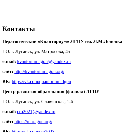
Контакты
Педагогический «Кванториум» ЛГПУ им. Л.М.Лоповка
Г.О. г. Луганск, ул. Матросова, 4а
e-mail:
kvantorium.lgpu@yandex.ru
сайт:
http://kvantorium.lgpu.org/
ВК:
https://vk.com/quantorium_lgpu
Центр развития образования (филиал) ЛГПУ
Г.О. г. Луганск, ул. Славянская, 1-б
e-mail:
cro2021@yandex.ru
сайт:
https://rcro.lgpu.org/
ВК:
https://vk.com/cro2023