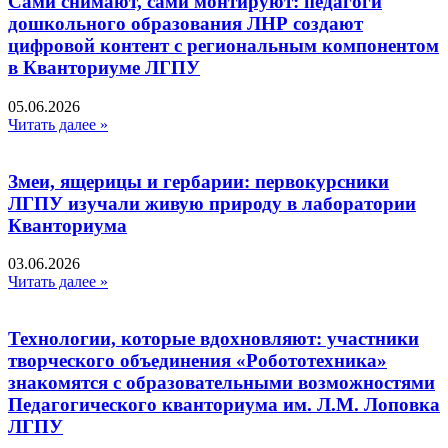
Сами снимают, сами монтируют: педагоги
дошкольного образования ЛНР создают
цифровой контент с региональным компонентом
в Кванториуме ЛГПУ​
05.06.2026
Читать далее »
Змеи, ящерицы и гербарии: первокурсники
ЛГПУ изучали живую природу в лаборатории
Кванториума
03.06.2026
Читать далее »
Технологии, которые вдохновляют: участники
творческого объединения «Робототехника»
знакомятся с образовательными возможностями
Педагогического кванториума им. Л.М. Лоповка
ЛГПУ