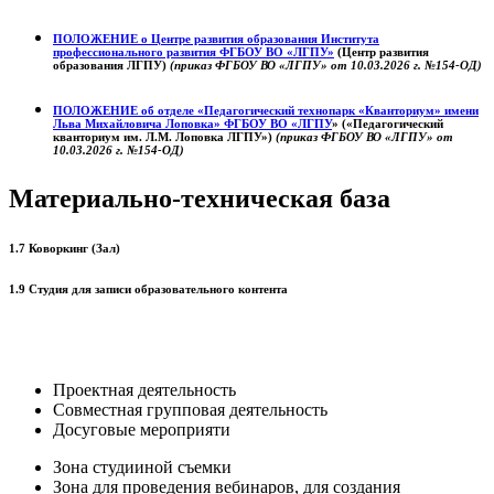
ПОЛОЖЕНИЕ о
Центре развития образования
Института
профессионального развития ФГБОУ ВО «ЛГПУ»
(Центр развития
образования ЛГПУ)
(приказ ФГБОУ ВО «ЛГПУ» от 10.03.2026 г. №154-ОД)
ПОЛОЖЕНИЕ об отделе «Педагогический технопарк «Кванториум» имени
Льва Михайловича Лоповка»
ФГБОУ ВО «ЛГПУ
» («Педагогический
кванториум им. Л.М. Лоповка ЛГПУ»)
(приказ ФГБОУ ВО «ЛГПУ» от
10.03.2026 г. №154-ОД)
Материально-техническая база
1.7 Коворкинг (Зал)
1.9 Студия для записи образовательного контента
Проектная деятельность
Совместная групповая деятельность
Досуговые мероприяти
Зона студииной съемки
Зона для проведения вебинаров, для создания