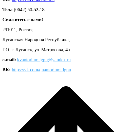
Тел.:
(0642) 50-52-18
Свяжитесь с нами!
291011, Россия,
Луганская Народная Республика,
Г.О. г. Луганск, ул. Матросова, 4а
e-mail:
kvantorium.lgpu@yandex.ru
ВК:
https://vk.com/quantorium_lgpu