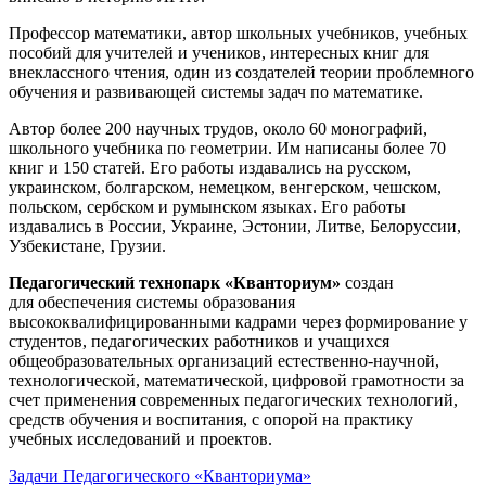
Профессор математики, автор школьных учебников, учебных
пособий для учителей и учеников, интересных книг для
внеклассного чтения, один из создателей теории проблемного
обучения и развивающей системы задач по математике.
Автор более 200 научных трудов, около 60 монографий,
школьного учебника по геометрии. Им написаны более 70
книг и 150 статей. Его работы издавались на русском,
украинском, болгарском, немецком, венгерском, чешском,
польском, сербском и румынском языках. Его работы
издавались в России, Украине, Эстонии, Литве, Белоруссии,
Узбекистане, Грузии.
Педагогический технопарк «Кванториум»
создан
для
обеспечения системы образования
высококвалифицированными кадрами через формирование у
студентов, педагогических работников и учащихся
общеобразовательных организаций естественно-научной,
технологической, математической, цифровой грамотности за
счет применения современных педагогических технологий,
средств обучения и воспитания, с опорой на практику
учебных исследований и проектов.
Задачи Педагогического «Кванториума»