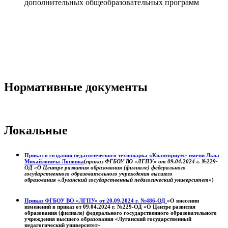
дополнительных общеобразовательных программ
Нормативные документы
Локальные
Приказ о создании педагогического технопарка «Кванториум» имени Льва
Михайловича Лоповка
(
приказ ФГБОУ ВО «ЛГПУ» от 09.04.2024 г. №229-
ОД «О Центре развития образования (филиале) федерального
государственного образовательного учреждения высшего
образования «Луганский государственный педагогический университет»
)
Приказ ФГБОУ ВО «ЛГПУ» от 20.09.2024 г. №486-ОД
«О внесении
изменений в приказ от 09.04.2024 г. №229-ОД «О Центре развития
образования (филиале) федерального государственного образовательного
учреждения высшего образования «Луганский государственный
педагогический университет»