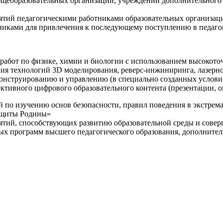
щеобразовательных организаций, учреждений дополнительного 
ятий педагогическими работниками образовательных организаци
никами для привлечения к последующему поступлению в педаго
 работ по физике, химии и биологии с использованием высокот
ния технологий 3D моделирования, реверс-инжиниринга, лазерн
конструированию и управлению (в специально созданных услов
ективного цифрового образовательного контента (презентации,
й по изучению основ безопасности, правил поведения в экстрем
защиты Родины»
иятий, способствующих развитию образовательной среды и сове
ных программ высшего педагогического образования, дополнит