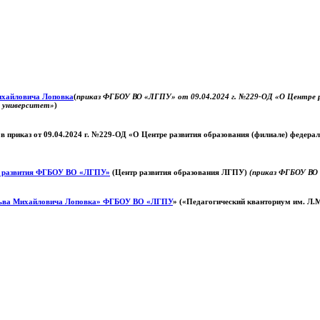
Михайловича Лоповка
(
приказ ФГБОУ ВО «ЛГПУ» от 09.04.2024 г. №229-ОД «О Центре ра
й университет»
)
 в приказ от 09.04.2024 г. №229-ОД «О Центре развития образования (филиале) федер
о развития ФГБОУ ВО «ЛГПУ»
(Центр развития образования ЛГПУ)
(приказ ФГБОУ ВО 
ьва Михайловича Лоповка»
ФГБОУ ВО «ЛГПУ
» («Педагогический кванториум им. Л