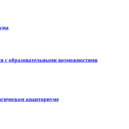
иума
ся с образовательными возможностями
гогическом кванториуме