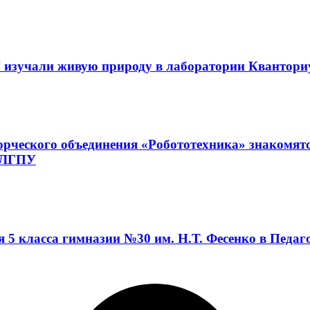
 изучали живую природу в лаборатории Квантор
орческого объединения «Робототехника» знакомят
а ЛГПУ
я 5 класса гимназии №30 им. Н.Т. Фесенко в Педа