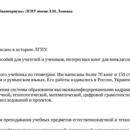
 «Кванториума» ЛГПУ имени Л.М. Лоповка
писано в историю ЛГПУ.
обий для учителей и учеников, интересных книг для внеклассно
ого учебника по геометрии. Им написаны более 70 книг и 150 ст
м и румынском языках. Его работы издавались в России, Украине
ения системы образования высококвалифицированными кадрами 
чной, технологической, математической, цифровой грамотности
х исследований и проектов.
ям преподавания учебных предметов естественнонаучной и техн