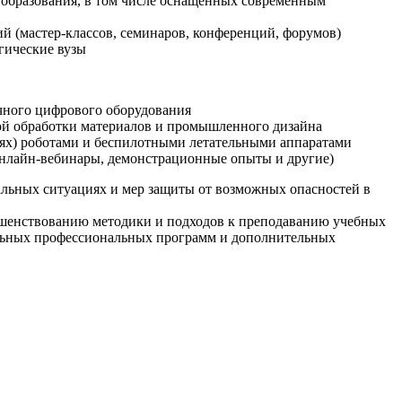
образования, в том числе оснащенных современным
й (мастер-классов, семинаров, конференций, форумов)
гические вузы
очного цифрового оборудования
ой обработки материалов и промышленного дизайна
иях) роботами и беспилотными летательными аппаратами
 онлайн-вебинары, демонстрационные опыты и другие)
альных ситуациях и мер защиты от возможных опасностей в
ршенствованию методики и подходов к преподаванию учебных
ельных профессиональных программ и дополнительных