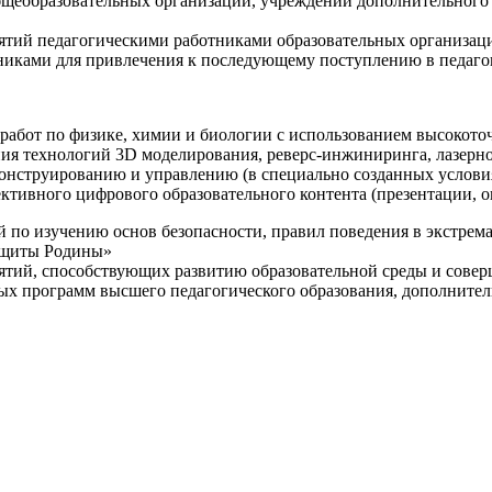
щеобразовательных организаций, учреждений дополнительного 
ятий педагогическими работниками образовательных организаци
никами для привлечения к последующему поступлению в педаго
 работ по физике, химии и биологии с использованием высокот
ния технологий 3D моделирования, реверс-инжиниринга, лазерн
конструированию и управлению (в специально созданных услов
ективного цифрового образовательного контента (презентации,
й по изучению основ безопасности, правил поведения в экстрем
защиты Родины»
иятий, способствующих развитию образовательной среды и сове
ных программ высшего педагогического образования, дополнит