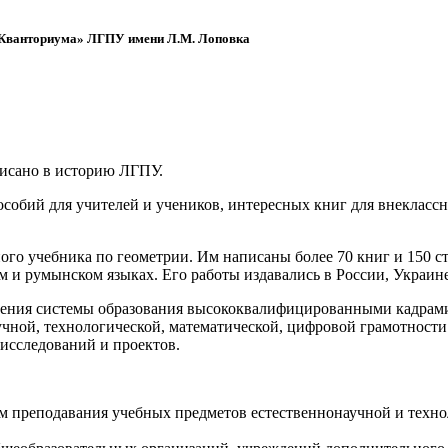
 «Кванториума» ЛГПУ имени Л.М. Лоповка
писано в историю ЛГПУ.
обий для учителей и учеников, интересных книг для внеклассно
ого учебника по геометрии. Им написаны более 70 книг и 150 ст
м и румынском языках. Его работы издавались в России, Украине
ения системы образования высококвалифицированными кадрами 
чной, технологической, математической, цифровой грамотности
х исследований и проектов.
ям преподавания учебных предметов естественнонаучной и техн