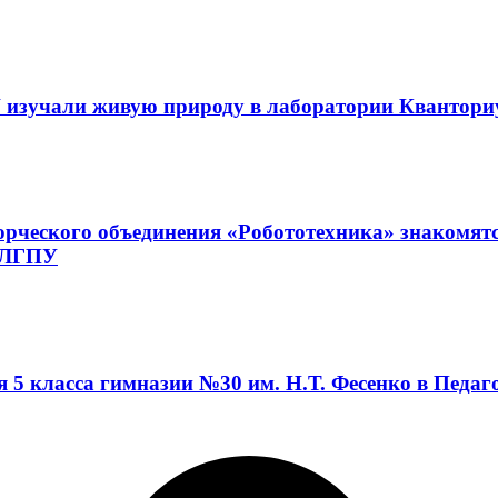
 изучали живую природу в лаборатории Квантор
орческого объединения «Робототехника» знакомят
а ЛГПУ
я 5 класса гимназии №30 им. Н.Т. Фесенко в Педа