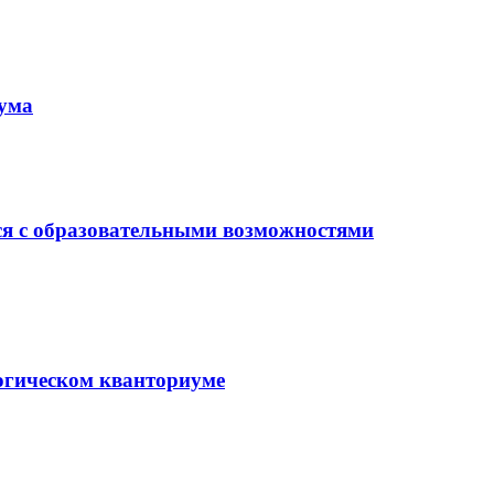
иума
ся с образовательными возможностями
гогическом кванториуме