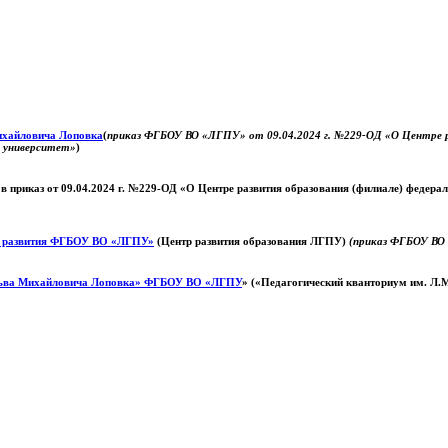
Михайловича Лоповка
(
приказ ФГБОУ ВО «ЛГПУ» от 09.04.2024 г. №229-ОД «О Центре ра
й университет»
)
 в приказ от 09.04.2024 г. №229-ОД «О Центре развития образования (филиале) федер
о развития ФГБОУ ВО «ЛГПУ»
(Центр развития образования ЛГПУ)
(приказ ФГБОУ ВО 
ьва Михайловича Лоповка»
ФГБОУ ВО «ЛГПУ
» («Педагогический кванториум им. Л