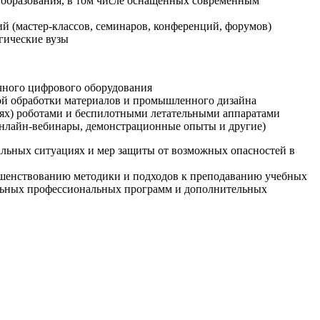
образования, в том числе оснащенных современным
й (мастер-классов, семинаров, конференций, форумов)
гические вузы
очного цифрового оборудования
ой обработки материалов и промышленного дизайна
иях) роботами и беспилотными летательными аппаратами
 онлайн-вебинары, демонстрационные опыты и другие)
альных ситуациях и мер защиты от возможных опасностей в
ршенствованию методики и подходов к преподаванию учебных
ельных профессиональных программ и дополнительных