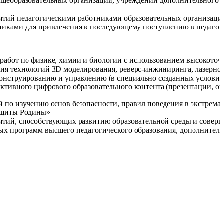
щеобразовательных организаций, учреждений дополнительного 
ятий педагогическими работниками образовательных организаци
никами для привлечения к последующему поступлению в педаго
 работ по физике, химии и биологии с использованием высокот
ния технологий 3D моделирования, реверс-инжиниринга, лазерн
конструированию и управлению (в специально созданных услов
ективного цифрового образовательного контента (презентации,
й по изучению основ безопасности, правил поведения в экстрем
защиты Родины»
иятий, способствующих развитию образовательной среды и сове
ных программ высшего педагогического образования, дополнит