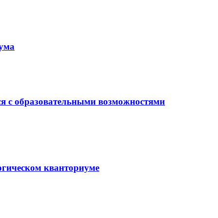
иума
ся с образовательными возможностями
гогическом кванториуме