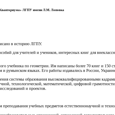
 «Кванториума» ЛГПУ имени Л.М. Лоповка
писано в историю ЛГПУ.
обий для учителей и учеников, интересных книг для внеклассно
ого учебника по геометрии. Им написаны более 70 книг и 150 ст
м и румынском языках. Его работы издавались в России, Украине
ения системы образования высококвалифицированными кадрами 
чной, технологической, математической, цифровой грамотности
х исследований и проектов.
ям преподавания учебных предметов естественнонаучной и техн