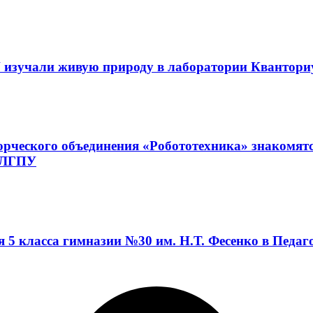
 изучали живую природу в лаборатории Квантор
орческого объединения «Робототехника» знакомят
а ЛГПУ
я 5 класса гимназии №30 им. Н.Т. Фесенко в Педа