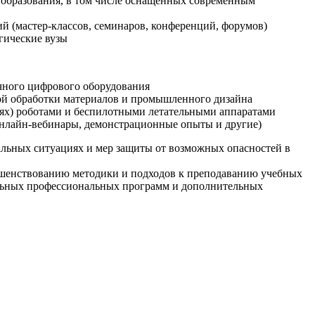
образования, в том числе оснащенных современным
й (мастер-классов, семинаров, конференций, форумов)
гические вузы
очного цифрового оборудования
ой обработки материалов и промышленного дизайна
иях) роботами и беспилотными летательными аппаратами
 онлайн-вебинары, демонстрационные опыты и другие)
альных ситуациях и мер защиты от возможных опасностей в
ршенствованию методики и подходов к преподаванию учебных
ельных профессиональных программ и дополнительных