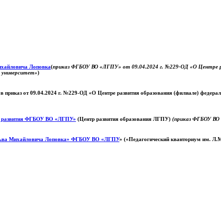
Михайловича Лоповка
(
приказ ФГБОУ ВО «ЛГПУ» от 09.04.2024 г. №229-ОД «О Центре ра
й университет»
)
 в приказ от 09.04.2024 г. №229-ОД «О Центре развития образования (филиале) федер
о развития ФГБОУ ВО «ЛГПУ»
(Центр развития образования ЛГПУ)
(приказ ФГБОУ ВО 
ьва Михайловича Лоповка»
ФГБОУ ВО «ЛГПУ
» («Педагогический кванториум им. Л