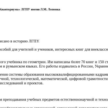
 «Кванториума» ЛГПУ имени Л.М. Лоповка
писано в историю ЛГПУ.
обий для учителей и учеников, интересных книг для внеклассно
ого учебника по геометрии. Им написаны более 70 книг и 150 ст
м и румынском языках. Его работы издавались в России, Украине
ения системы образования высококвалифицированными кадрами 
чной, технологической, математической, цифровой грамотности
х исследований и проектов.
ям преподавания учебных предметов естественнонаучной и техн