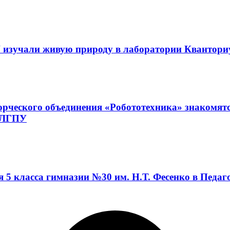
 изучали живую природу в лаборатории Квантор
орческого объединения «Робототехника» знакомят
а ЛГПУ
я 5 класса гимназии №30 им. Н.Т. Фесенко в Педа