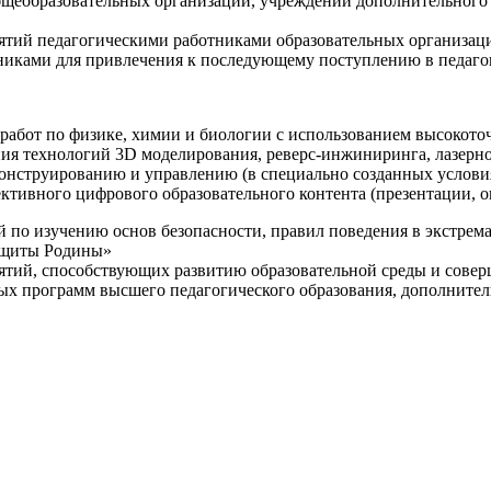
щеобразовательных организаций, учреждений дополнительного 
ятий педагогическими работниками образовательных организаци
никами для привлечения к последующему поступлению в педаго
 работ по физике, химии и биологии с использованием высокот
ния технологий 3D моделирования, реверс-инжиниринга, лазерн
конструированию и управлению (в специально созданных услов
ективного цифрового образовательного контента (презентации,
й по изучению основ безопасности, правил поведения в экстрем
защиты Родины»
иятий, способствующих развитию образовательной среды и сове
ных программ высшего педагогического образования, дополнит