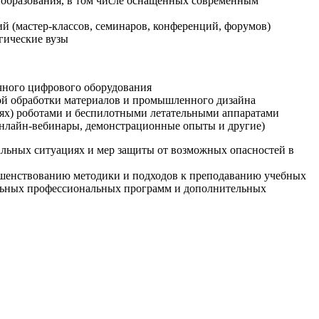
образования, в том числе оснащенных современным
й (мастер-классов, семинаров, конференций, форумов)
гические вузы
очного цифрового оборудования
ой обработки материалов и промышленного дизайна
иях) роботами и беспилотными летательными аппаратами
 онлайн-вебинары, демонстрационные опыты и другие)
альных ситуациях и мер защиты от возможных опасностей в
ршенствованию методики и подходов к преподаванию учебных
ельных профессиональных программ и дополнительных