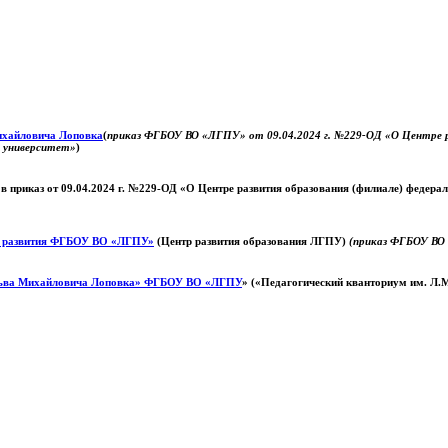
Михайловича Лоповка
(
приказ ФГБОУ ВО «ЛГПУ» от 09.04.2024 г. №229-ОД «О Центре ра
й университет»
)
 в приказ от 09.04.2024 г. №229-ОД «О Центре развития образования (филиале) федер
о развития ФГБОУ ВО «ЛГПУ»
(Центр развития образования ЛГПУ)
(приказ ФГБОУ ВО 
ьва Михайловича Лоповка»
ФГБОУ ВО «ЛГПУ
» («Педагогический кванториум им. Л