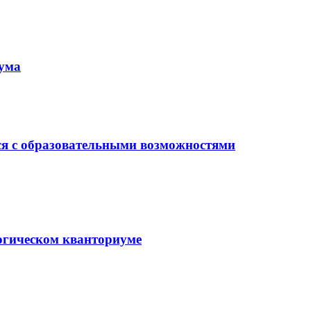
иума
ся с образовательными возможностями
гогическом кванториуме