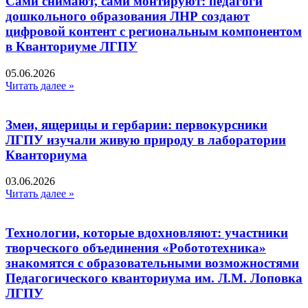
Сами снимают, сами монтируют: педагоги
дошкольного образования ЛНР создают
цифровой контент с региональным компонентом
в Кванториуме ЛГПУ​
05.06.2026
Читать далее »
Змеи, ящерицы и гербарии: первокурсники
ЛГПУ изучали живую природу в лаборатории
Кванториума
03.06.2026
Читать далее »
Технологии, которые вдохновляют: участники
творческого объединения «Робототехника»
знакомятся с образовательными возможностями
Педагогического кванториума им. Л.М. Лоповка
ЛГПУ