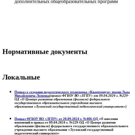
дополнительных общеобразовательных программ
Нормативные документы
Локальные
Приказ о создании педагогического технопарка «Кванториум» имени Льва
Михайловича Лоповка
(
приказ ФГБОУ ВО «ЛГПУ» от 09.04.2024 г. №229-
ОД «О Центре развития образования (филиале) федерального
государственного образовательного учреждения высшего
образования «Луганский государственный педагогический университет»
)
Приказ ФГБОУ ВО «ЛГПУ» от 20.09.2024 г. №486-ОД
«О внесении
изменений в приказ от 09.04.2024 г. №229-ОД «О Центре развития
образования (филиале) федерального государственного образовательного
учреждения высшего образования «Луганский государственный
педагогический университет»