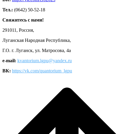
Тел.:
(0642) 50-52-18
Свяжитесь с нами!
291011, Россия,
Луганская Народная Республика,
Г.О. г. Луганск, ул. Матросова, 4а
e-mail:
kvantorium.lgpu@yandex.ru
ВК:
https://vk.com/quantorium_lgpu