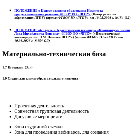
ПОЛОЖЕНИЕ о
Центре развития образования
Института
профессионального развития ФГБОУ ВО «ЛГПУ»
(Центр развития
образования ЛГПУ)
(приказ ФГБОУ ВО «ЛГПУ» от 10.03.2026 г. №154-ОД)
ПОЛОЖЕНИЕ об отделе «Педагогический технопарк «Кванториум» имени
Льва Михайловича Лоповка»
ФГБОУ ВО «ЛГПУ
» («Педагогический
кванториум им. Л.М. Лоповка ЛГПУ»)
(приказ ФГБОУ ВО «ЛГПУ» от
10.03.2026 г. №154-ОД)
Материально-техническая база
1.7 Коворкинг (Зал)
1.9 Студия для записи образовательного контента
Проектная деятельность
Совместная групповая деятельность
Досуговые мероприяти
Зона студииной съемки
Зона для проведения вебинаров, для создания