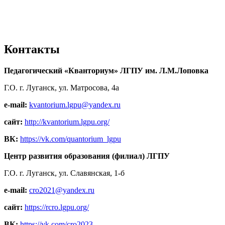
Контакты
Педагогический «Кванториум» ЛГПУ им. Л.М.Лоповка
Г.О. г. Луганск, ул. Матросова, 4а
e-mail:
kvantorium.lgpu@yandex.ru
сайт:
http://kvantorium.lgpu.org/
ВК:
https://vk.com/quantorium_lgpu
Центр развития образования (филиал) ЛГПУ
Г.О. г. Луганск, ул. Славянская, 1-б
e-mail:
cro2021@yandex.ru
сайт:
https://rcro.lgpu.org/
ВК:
https://vk.com/cro2023