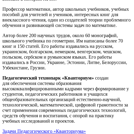
Профессор математики, автор школьных учебников, учебных
пособий для учителей и учеников, интересных книг для
внеклассного чтения, один из создателей теории проблемного
обучения и развивающей системы задач по математике.
Автор более 200 научных трудов, около 60 монографий,
школьного учебника по геометрии. Им написаны более 70
книг и 150 статей. Его работы издавались на русском,
украинском, болгарском, немецком, венгерском, чешском,
польском, сербском и румынском языках. Его работы
издавались в России, Украине, Эстонии, Литве, Белоруссии,
Узбекистане, Грузии.
Педагогический технопарк «Кванториум»
создан
для
обеспечения системы образования
высококвалифицированными кадрами через формирование у
студентов, педагогических работников и учащихся
общеобразовательных организаций естественно-научной,
технологической, математической, цифровой грамотности за
счет применения современных педагогических технологий,
средств обучения и воспитания, с опорой на практику
учебных исследований и проектов.
Задачи Педагогического «Кванториума»