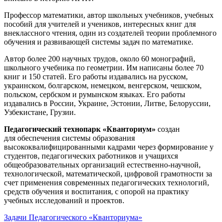
Профессор математики, автор школьных учебников, учебных
пособий для учителей и учеников, интересных книг для
внеклассного чтения, один из создателей теории проблемного
обучения и развивающей системы задач по математике.
Автор более 200 научных трудов, около 60 монографий,
школьного учебника по геометрии. Им написаны более 70
книг и 150 статей. Его работы издавались на русском,
украинском, болгарском, немецком, венгерском, чешском,
польском, сербском и румынском языках. Его работы
издавались в России, Украине, Эстонии, Литве, Белоруссии,
Узбекистане, Грузии.
Педагогический технопарк «Кванториум»
создан
для
обеспечения системы образования
высококвалифицированными кадрами через формирование у
студентов, педагогических работников и учащихся
общеобразовательных организаций естественно-научной,
технологической, математической, цифровой грамотности за
счет применения современных педагогических технологий,
средств обучения и воспитания, с опорой на практику
учебных исследований и проектов.
Задачи Педагогического «Кванториума»