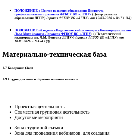
ПОЛОЖЕНИЕ о
Центре развития образования
Института
профессионального развития ФГБОУ ВО «ЛГПУ»
(Центр развития
образования ЛГПУ)
(приказ ФГБОУ ВО «ЛГПУ» от 10.03.2026 г. №154-ОД)
ПОЛОЖЕНИЕ об отделе «Педагогический технопарк «Кванториум» имени
Льва Михайловича Лоповка»
ФГБОУ ВО «ЛГПУ
» («Педагогический
кванториум им. Л.М. Лоповка ЛГПУ»)
(приказ ФГБОУ ВО «ЛГПУ» от
10.03.2026 г. №154-ОД)
Материально-техническая база
1.7 Коворкинг (Зал)
1.9 Студия для записи образовательного контента
Проектная деятельность
Совместная групповая деятельность
Досуговые мероприяти
Зона студииной съемки
Зона для проведения вебинаров, для создания