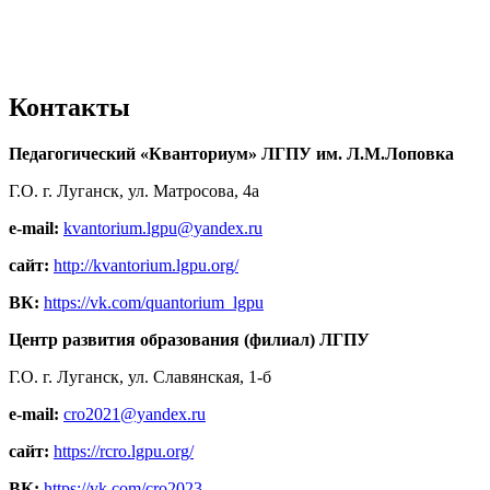
Контакты
Педагогический «Кванториум» ЛГПУ им. Л.М.Лоповка
Г.О. г. Луганск, ул. Матросова, 4а
e-mail:
kvantorium.lgpu@yandex.ru
сайт:
http://kvantorium.lgpu.org/
ВК:
https://vk.com/quantorium_lgpu
Центр развития образования (филиал) ЛГПУ
Г.О. г. Луганск, ул. Славянская, 1-б
e-mail:
cro2021@yandex.ru
сайт:
https://rcro.lgpu.org/
ВК:
https://vk.com/cro2023