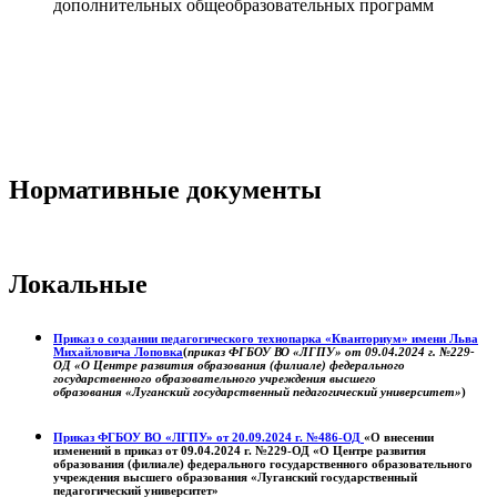
дополнительных общеобразовательных программ
Нормативные документы
Локальные
Приказ о создании педагогического технопарка «Кванториум» имени Льва
Михайловича Лоповка
(
приказ ФГБОУ ВО «ЛГПУ» от 09.04.2024 г. №229-
ОД «О Центре развития образования (филиале) федерального
государственного образовательного учреждения высшего
образования «Луганский государственный педагогический университет»
)
Приказ ФГБОУ ВО «ЛГПУ» от 20.09.2024 г. №486-ОД
«О внесении
изменений в приказ от 09.04.2024 г. №229-ОД «О Центре развития
образования (филиале) федерального государственного образовательного
учреждения высшего образования «Луганский государственный
педагогический университет»