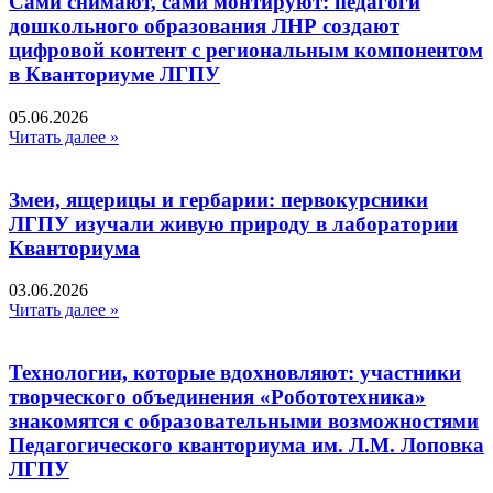
Сами снимают, сами монтируют: педагоги
дошкольного образования ЛНР создают
цифровой контент с региональным компонентом
в Кванториуме ЛГПУ​
05.06.2026
Читать далее »
Змеи, ящерицы и гербарии: первокурсники
ЛГПУ изучали живую природу в лаборатории
Кванториума
03.06.2026
Читать далее »
Технологии, которые вдохновляют: участники
творческого объединения «Робототехника»
знакомятся с образовательными возможностями
Педагогического кванториума им. Л.М. Лоповка
ЛГПУ