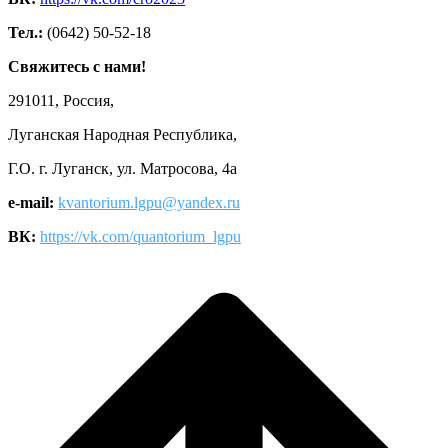
Тел.:
(0642) 50-52-18
Свяжитесь с нами!
291011, Россия,
Луганская Народная Республика,
Г.О. г. Луганск, ул. Матросова, 4а
e-mail:
kvantorium.lgpu@yandex.ru
ВК:
https://vk.com/quantorium_lgpu