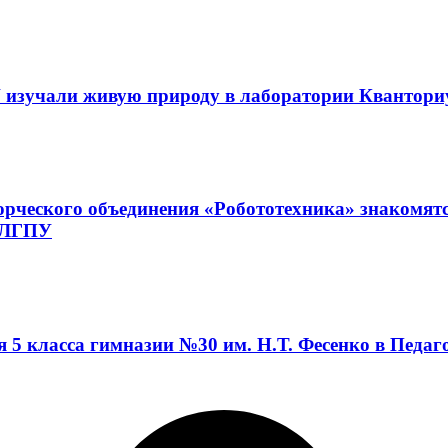
 изучали живую природу в лаборатории Квантор
орческого объединения «Робототехника» знакомят
а ЛГПУ
я 5 класса гимназии №30 им. Н.Т. Фесенко в Педа