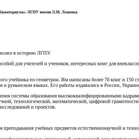
 «Кванториума» ЛГПУ имени Л.М. Лоповка
писано в историю ЛГПУ.
обий для учителей и учеников, интересных книг для внеклассно
ого учебника по геометрии. Им написаны более 70 книг и 150 ст
м и румынском языках. Его работы издавались в России, Украине
ения системы образования высококвалифицированными кадрами 
чной, технологической, математической, цифровой грамотности
х исследований и проектов.
ям преподавания учебных предметов естественнонаучной и техн