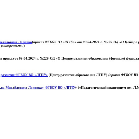
Михайловича Лоповка
(
приказ ФГБОУ ВО «ЛГПУ» от 09.04.2024 г. №229-ОД «О Центре ра
й университет»
)
 в приказ от 09.04.2024 г. №229-ОД «О Центре развития образования (филиале) федер
о развития ФГБОУ ВО «ЛГПУ»
(Центр развития образования ЛГПУ)
(приказ ФГБОУ ВО 
ьва Михайловича Лоповка»
ФГБОУ ВО «ЛГПУ
» («Педагогический кванториум им. Л