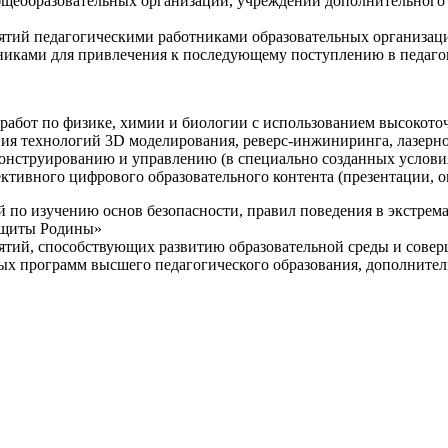
щеобразовательных организаций, учреждений дополнительного 
ятий педагогическими работниками образовательных организаци
никами для привлечения к последующему поступлению в педаго
 работ по физике, химии и биологии с использованием высокот
ния технологий 3D моделирования, реверс-инжиниринга, лазерн
конструированию и управлению (в специально созданных услов
ективного цифрового образовательного контента (презентации,
й по изучению основ безопасности, правил поведения в экстрем
защиты Родины»
иятий, способствующих развитию образовательной среды и сове
ных программ высшего педагогического образования, дополнит