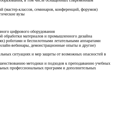
образования, в том числе оснащенных современным
й (мастер-классов, семинаров, конференций, форумов)
гические вузы
очного цифрового оборудования
ой обработки материалов и промышленного дизайна
иях) роботами и беспилотными летательными аппаратами
 онлайн-вебинары, демонстрационные опыты и другие)
альных ситуациях и мер защиты от возможных опасностей в
ршенствованию методики и подходов к преподаванию учебных
ельных профессиональных программ и дополнительных