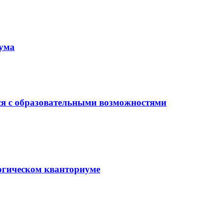
иума
ся с образовательными возможностями
гогическом кванториуме