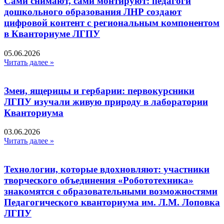
Сами снимают, сами монтируют: педагоги
дошкольного образования ЛНР создают
цифровой контент с региональным компонентом
в Кванториуме ЛГПУ​
05.06.2026
Читать далее »
Змеи, ящерицы и гербарии: первокурсники
ЛГПУ изучали живую природу в лаборатории
Кванториума
03.06.2026
Читать далее »
Технологии, которые вдохновляют: участники
творческого объединения «Робототехника»
знакомятся с образовательными возможностями
Педагогического кванториума им. Л.М. Лоповка
ЛГПУ