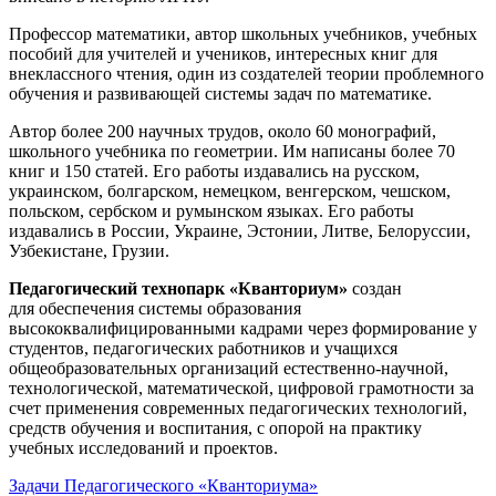
Профессор математики, автор школьных учебников, учебных
пособий для учителей и учеников, интересных книг для
внеклассного чтения, один из создателей теории проблемного
обучения и развивающей системы задач по математике.
Автор более 200 научных трудов, около 60 монографий,
школьного учебника по геометрии. Им написаны более 70
книг и 150 статей. Его работы издавались на русском,
украинском, болгарском, немецком, венгерском, чешском,
польском, сербском и румынском языках. Его работы
издавались в России, Украине, Эстонии, Литве, Белоруссии,
Узбекистане, Грузии.
Педагогический технопарк «Кванториум»
создан
для
обеспечения системы образования
высококвалифицированными кадрами через формирование у
студентов, педагогических работников и учащихся
общеобразовательных организаций естественно-научной,
технологической, математической, цифровой грамотности за
счет применения современных педагогических технологий,
средств обучения и воспитания, с опорой на практику
учебных исследований и проектов.
Задачи Педагогического «Кванториума»