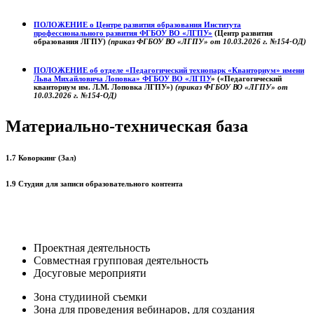
ПОЛОЖЕНИЕ о
Центре развития образования
Института
профессионального развития ФГБОУ ВО «ЛГПУ»
(Центр развития
образования ЛГПУ)
(приказ ФГБОУ ВО «ЛГПУ» от 10.03.2026 г. №154-ОД)
ПОЛОЖЕНИЕ об отделе «Педагогический технопарк «Кванториум» имени
Льва Михайловича Лоповка»
ФГБОУ ВО «ЛГПУ
» («Педагогический
кванториум им. Л.М. Лоповка ЛГПУ»)
(приказ ФГБОУ ВО «ЛГПУ» от
10.03.2026 г. №154-ОД)
Материально-техническая база
1.7 Коворкинг (Зал)
1.9 Студия для записи образовательного контента
Проектная деятельность
Совместная групповая деятельность
Досуговые мероприяти
Зона студииной съемки
Зона для проведения вебинаров, для создания