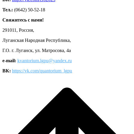
Тел.:
(0642) 50-52-18
Свяжитесь с нами!
291011, Россия,
Луганская Народная Республика,
Г.О. г. Луганск, ул. Матросова, 4а
e-mail:
kvantorium.lgpu@yandex.ru
ВК:
https://vk.com/quantorium_lgpu