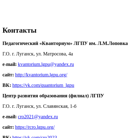
Контакты
Педагогический «Кванториум» ЛГПУ им. Л.М.Лоповка
Г.О. г. Луганск, ул. Матросова, 4а
e-mail:
kvantorium.lgpu@yandex.ru
сайт:
http://kvantorium.lgpu.org/
ВК:
https://vk.com/quantorium_lgpu
Центр развития образования (филиал) ЛГПУ
Г.О. г. Луганск, ул. Славянская, 1-б
e-mail:
cro2021@yandex.ru
сайт:
https://rcro.lgpu.org/
ВК:
https://vk.com/cro2023