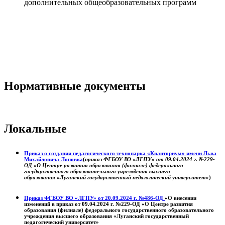
дополнительных общеобразовательных программ
Нормативные документы
Локальные
Приказ о создании педагогического технопарка «Кванториум» имени Льва
Михайловича Лоповка
(
приказ ФГБОУ ВО «ЛГПУ» от 09.04.2024 г. №229-
ОД «О Центре развития образования (филиале) федерального
государственного образовательного учреждения высшего
образования «Луганский государственный педагогический университет»
)
Приказ ФГБОУ ВО «ЛГПУ» от 20.09.2024 г. №486-ОД
«О внесении
изменений в приказ от 09.04.2024 г. №229-ОД «О Центре развития
образования (филиале) федерального государственного образовательного
учреждения высшего образования «Луганский государственный
педагогический университет»