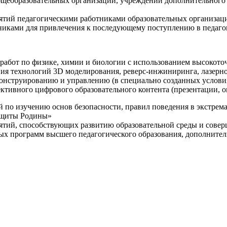
щеобразовательных организаций, учреждений дополнительного 
ятий педагогическими работниками образовательных организаци
никами для привлечения к последующему поступлению в педаго
 работ по физике, химии и биологии с использованием высокот
ния технологий 3D моделирования, реверс-инжиниринга, лазерн
конструированию и управлению (в специально созданных услов
ективного цифрового образовательного контента (презентации,
й по изучению основ безопасности, правил поведения в экстрем
защиты Родины»
иятий, способствующих развитию образовательной среды и сове
ных программ высшего педагогического образования, дополнит