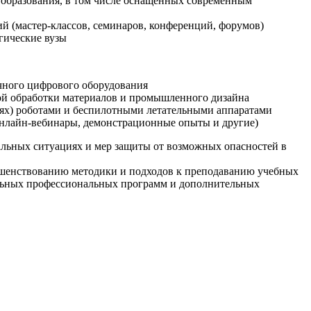
образования, в том числе оснащенных современным
й (мастер-классов, семинаров, конференций, форумов)
гические вузы
очного цифрового оборудования
ой обработки материалов и промышленного дизайна
иях) роботами и беспилотными летательными аппаратами
 онлайн-вебинары, демонстрационные опыты и другие)
альных ситуациях и мер защиты от возможных опасностей в
ршенствованию методики и подходов к преподаванию учебных
ельных профессиональных программ и дополнительных