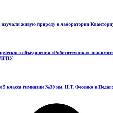
 изучали живую природу в лаборатории Квантор
орческого объединения «Робототехника» знакомят
а ЛГПУ
я 5 класса гимназии №30 им. Н.Т. Фесенко в Педа