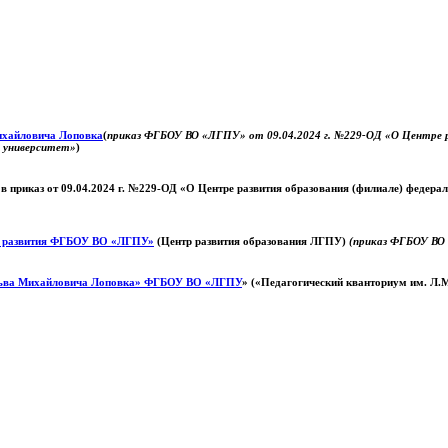
Михайловича Лоповка
(
приказ ФГБОУ ВО «ЛГПУ» от 09.04.2024 г. №229-ОД «О Центре ра
й университет»
)
 в приказ от 09.04.2024 г. №229-ОД «О Центре развития образования (филиале) федер
о развития ФГБОУ ВО «ЛГПУ»
(Центр развития образования ЛГПУ)
(приказ ФГБОУ ВО 
ьва Михайловича Лоповка»
ФГБОУ ВО «ЛГПУ
» («Педагогический кванториум им. Л