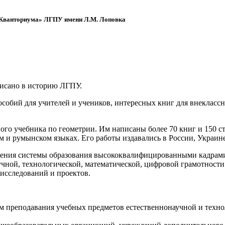
 «Кванториума» ЛГПУ имени Л.М. Лоповка
писано в историю ЛГПУ.
обий для учителей и учеников, интересных книг для внеклассно
ого учебника по геометрии. Им написаны более 70 книг и 150 ст
м и румынском языках. Его работы издавались в России, Украине
ения системы образования высококвалифицированными кадрами 
чной, технологической, математической, цифровой грамотности
х исследований и проектов.
ям преподавания учебных предметов естественнонаучной и техн