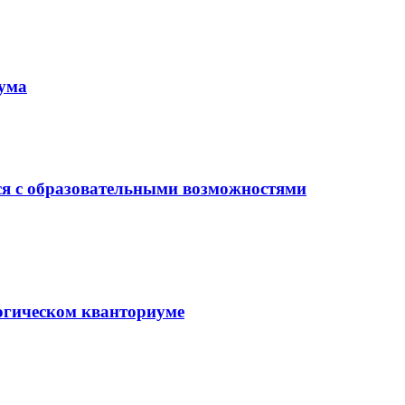
иума
ся с образовательными возможностями
гогическом кванториуме